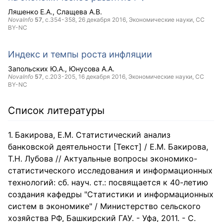
Ляшенко Е.А.
Слащева А.В.
NovaInfo
57
, с.354-358,
26 декабря 2016
, Экономические науки,
CC
BY-NC
Индекс и темпы роста инфляции
Запольских Ю.А.
Юнусова А.А.
NovaInfo
57
, с.203-205,
16 декабря 2016
, Экономические науки,
CC
BY-NC
Список литературы
Бакирова, Е.М. Статистический анализ
банковской деятельности [Текст] / Е.М. Бакирова,
Т.Н. Лубова // Актуальные вопросы экономико-
статистического исследования и информационных
технологий: сб. науч. ст.: посвящается к 40-летию
создания кафедры "Статистики и информационных
систем в экономике" / Министерство сельского
хозяйства РФ, Башкирский ГАУ. - Уфа, 2011. - С.