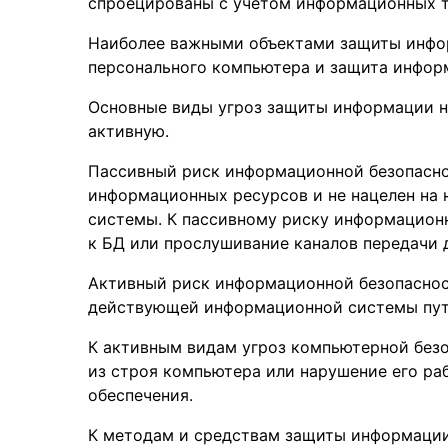
спроецированы с учетом информационных т
Наиболее важными объектами защиты инфо
персонального компьютера и защита инфор
Основные виды угроз защиты информации н
активную.
Пассивный риск информационной безопасно
информационных ресурсов и не нацелен на
системы. К пассивному риску информационн
к БД или прослушивание каналов передачи 
Активный риск информационной безопаснос
действующей информационной системы путе
К активным видам угроз компьютерной безо
из строя компьютера или нарушение его ра
обеспечения.
К методам и средствам защиты информации