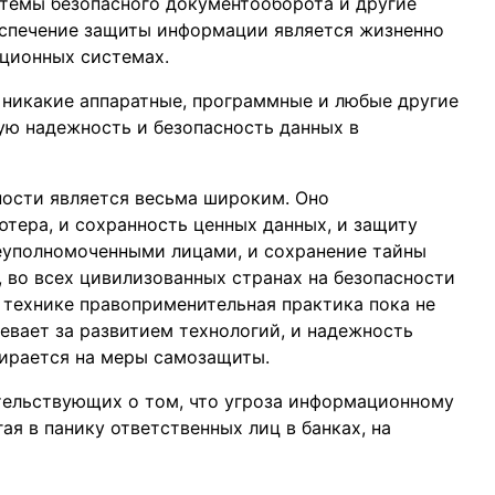
темы безопасного документооборота и другие
спечение защиты информации является жизненно
ционных системах.
о никакие аппаратные, программные и любые другие
ую надежность и безопасность данных в
ности является весьма широким. Оно
тера, и сохранность ценных данных, и защиту
еуполномоченными лицами, и сохранение тайны
, во всех цивилизованных странах на безопасности
 технике правоприменительная практика пока не
певает за развитием технологий, и надежность
ирается на меры самозащиты.
тельствующих о том, что угроза информационному
ая в панику ответственных лиц в банках, на