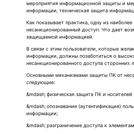
мероприятия информационной защиты и ме
информации, техническая защита информаци
Как показывает практика, одну из наиболее
несанкционированный доступ. Что дает во
защищаемой информацией.
В связи с этим пользователи, которые жел
информации, должны позаботиться о высок
несанкционированного доступа сторонних л
Основными механизмами защиты ПК от несан
следующие:
физическая защита ПК и носителей
опознавание (аутентификация) пол
информации;
разграничение доступа к элемент