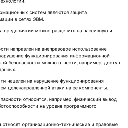
ехнологий.
рмационных систем являются защита
мации в сетях ЭВМ.
а предприятии можно разделить на пассивную и
сти направлен на внеправовое использование
 нарушение функционирования информационной
ой безопасности можно отнести, например, доступ
данных.
ти нацелен на нарушение функционирования
м целенаправленной атаки на ее компоненты.
пасности относится, например, физический вывод
ботоспособности на уровне программного
 относят организационно-технические и правовые