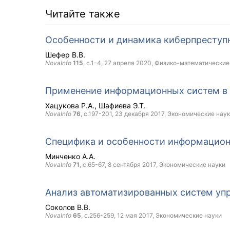
Читайте также
Особенности и динамика киберпреступ
Шефер В.В.
NovaInfo
115
, с.1-4,
27 апреля 2020
, Физико-математические
Применение информационных систем в 
Хацукова Р.А.
Шафиева Э.Т.
NovaInfo
76
, с.197-201,
23 декабря 2017
, Экономические нау
Специфика и особенности информацион
Минченко А.А.
NovaInfo
71
, с.65-67,
8 сентября 2017
, Экономические науки
Анализ автоматизированных систем уп
Соколов В.В.
NovaInfo
65
, с.256-259,
12 мая 2017
, Экономические науки