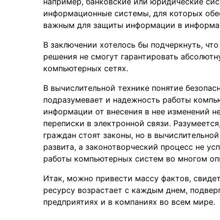
например, банковские или юридические сис
информационные системы, для которых обе
важным для защиты информации в информа
В заключении хотелось бы подчеркнуть, чт
решения не смогут гарантировать абсолютн
компьютерных сетях.
В вычислительной технике понятие безопас
подразумевает и надежность работы компью
информации от внесения в нее изменений н
переписки в электронной связи. Разумеется
граждан стоят законы, но в вычислительной
развита, а законотворческий процесс не ус
работы компьютерных систем во многом оп
Итак, можно привести массу фактов, свиде
ресурсу возрастает с каждым днем, подверг
предприятиях и в компаниях во всем мире.