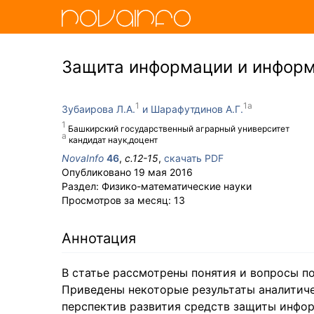
Защита информации и инфор
Зубаирова Л.А.
Шарафутдинов А.Г.
Башкирский государственный аграрный университет
кандидат наук,доцент
NovaInfo
46
,
с.
12-15
,
скачать PDF
Опубликовано
19 мая 2016
Раздел:
Физико-математические науки
Просмотров за месяц:
13
Аннотация
В статье рассмотрены понятия и вопросы 
Приведены некоторые результаты аналитиче
перспектив развития средств защиты инфо