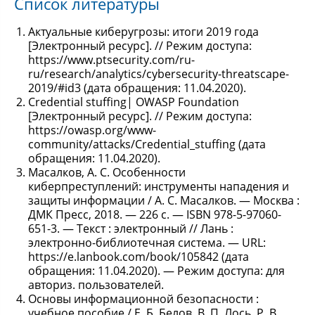
Список литературы
Актуальные киберугрозы: итоги 2019 года
[Электронный ресурс]. // Режим доступа:
https://www.ptsecurity.com/ru-
ru/research/analytics/cybersecurity-threatscape-
2019/#id3 (дата обращения: 11.04.2020).
Credential stuffing| OWASP Foundation
[Электронный ресурс]. // Режим доступа:
https://owasp.org/www-
community/attacks/Credential_stuffing (дата
обращения: 11.04.2020).
Масалков, А. С. Особенности
киберпреступлений: инструменты нападения и
защиты информации / А. С. Масалков. — Москва :
ДМК Пресс, 2018. — 226 с. — ISBN 978-5-97060-
651-3. — Текст : электронный // Лань :
электронно-библиотечная система. — URL:
https://e.lanbook.com/book/105842 (дата
обращения: 11.04.2020). — Режим доступа: для
авториз. пользователей.
Основы информационной безопасности :
учебное пособие / Е. Б. Белов, В. П. Лось, Р. В.