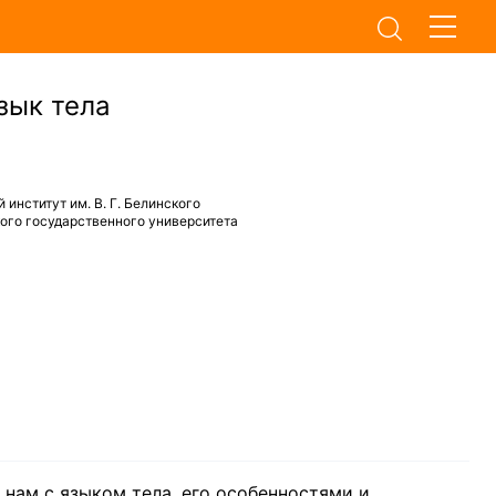
зык тела
институт им. В. Г. Белинского
кого государственного университета
 нам с языком тела, его особенностями и