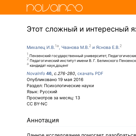
Этот сложный и интересный я
Михалец И.В.
Чванова М.В.
Яснова Е.В.
Пензенский государственный университет, Педагогический 
Педагогический институт имени В. Г. Белинского Пензенс
кандидат наук,доцент
NovaInfo
46
,
с.
276-280
,
скачать PDF
Опубликовано
19 мая 2016
Раздел:
Психологические науки
Язык:
Русский
Просмотров за месяц:
13
CC BY-NC
Аннотация
Данное исследование помогает разобраться