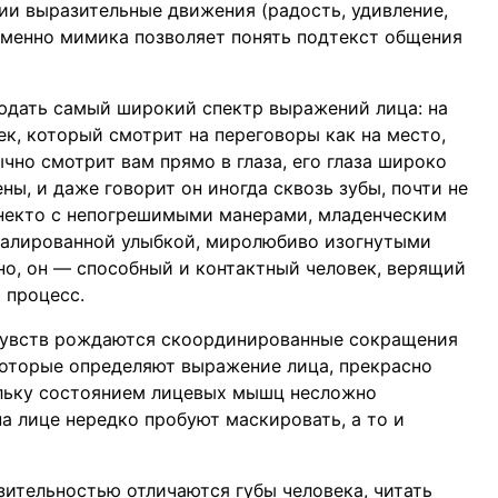
ии выразительные движения (радость, удивление,
 именно мимика позволяет понять подтекст общения
юдать самый широкий спектр выражений лица: на
к, который смотрит на переговоры как на место,
чно смотрит вам прямо в глаза, его глаза широко
ны, и даже говорит он иногда сквозь зубы, почти не
 некто с непогрешимыми манерами, младенческим
вуалированной улыбкой, миролюбиво изогнутыми
тно, он — способный и контактный человек, верящий
 процесс.
увств рождаются скоординированные сокращения
которые определяют выражение лица, прекрасно
ьку состоянием лицевых мышц несложно
а лице нередко пробуют маскировать, а то и
зительностью отличаются губы человека, читать