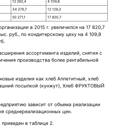
12 262,4
4 109,8
34 276,7
12 129,3
50 271,1
17 820,7
рганизации в 2015 г. увеличился на 17 820,7
тыс. руб., по кондитерскому цеху на 4 109,8
б.
асширения ассортимента изделий, снятия с
ичения производства более рентабельной
новые изделия как хлеб Аппетитный, хлеб
машний посыпкой (кунжут), Хлеб ФРУКТОВЫЙ
редприятию зависит от объема реализации
ня среднереализационных цен.
 приведен в таблице 2.