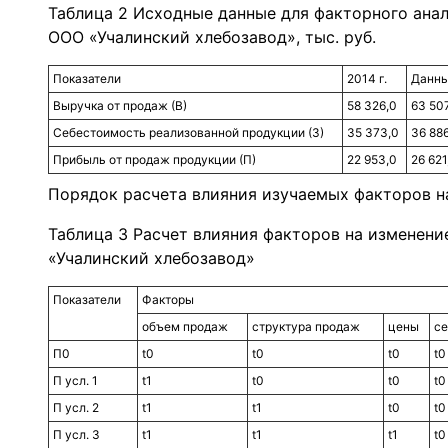
Таблица 2 Исходные данные для факторного ана
ООО «Учалинский хлебозавод», тыс. руб.
Показатели
2014 г.
Данны
Выручка от продаж (В)
58 326,0
63 507
Себестоимость реализованной продукции (З)
35 373,0
36 886
Прибыль от продаж продукции (П)
22 953,0
26 621
Порядок расчета влияния изучаемых факторов н
Таблица 3 Расчет влияния факторов на изменен
«Учалинский хлебозавод»
Показатели
Факторы
объем продаж
структура продаж
цены
се
П0
t0
t0
t0
t0
П усл. 1
t1
t0
t0
t0
П усл. 2
t1
t1
t0
t0
П усл. 3
t1
t1
t1
t0