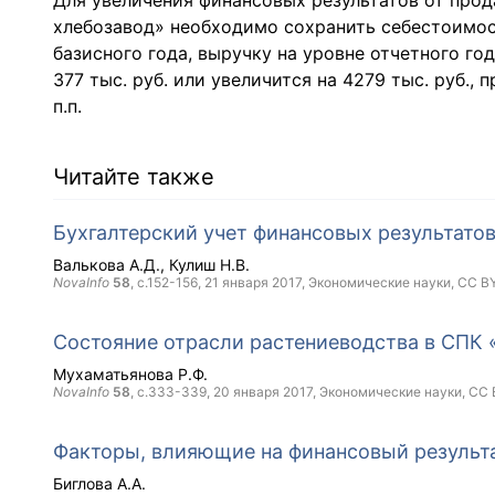
Для увеличения финансовых результатов от про
хлебозавод» необходимо сохранить себестоимос
базисного года, выручку на уровне отчетного го
377 тыс. руб. или увеличится на 4279 тыс. руб., п
п.п.
Читайте также
Бухгалтерский учет финансовых результато
Валькова А.Д.
Кулиш Н.В.
NovaInfo
58
, с.152-156,
21 января 2017
, Экономические науки,
CC B
Состояние отрасли растениеводства в СПК 
Мухаматьянова Р.Ф.
NovaInfo
58
, с.333-339,
20 января 2017
, Экономические науки,
CC 
Факторы, влияющие на финансовый результ
Биглова А.А.