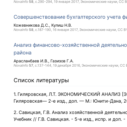
NovaInfo
58
, с.290-294,
19 января 2017
, Экономические науки,
CC 
Совершенствование бухгалтерского учета ф
Кожевникова Д.С.
Кулиш Н.В.
NovaInfo
58
, с.187-190,
16 января 2017
, Экономические науки,
CC B
Анализ финансово-хозяйственной деятельно
района
Арасланбаев И.В.
Газизов Г.А.
NovaInfo
57
, с.137-144,
19 декабря 2016
, Экономические науки,
CC 
Список литературы
Гиляровская, Л.Т. ЭКОНОМИЧЕСКИЙ АНАЛИЗ [Эле
Гиляровская— 2-е изд., доп. — М.: Юнити-Дана, 2
Савицкая, Г.В. Анализ хозяйственной деятельн
Учебник // Г.В. Савицкая. - 5-e изд., испр. и доп. 