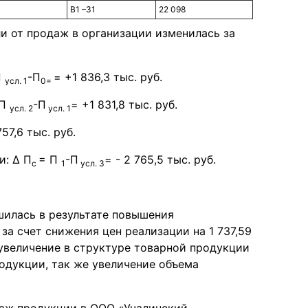
B1 –З1
22 098
и от продаж в организации изменилась за
П
-П
= +1 836,3 тыс. руб.
усл. 1
0=
 П
-П
= +1 831,8 тыс. руб.
усл. 2
усл. 1
757,6 тыс. руб.
и: ∆ П
= П
-П
= - 2 765,5 тыс. руб.
с
1
усл. 3
шилась в результате повышения
 за счет снижения цен реализации на 1 737,59
увеличение в структуре товарной продукции
родукции, так же увеличение объема