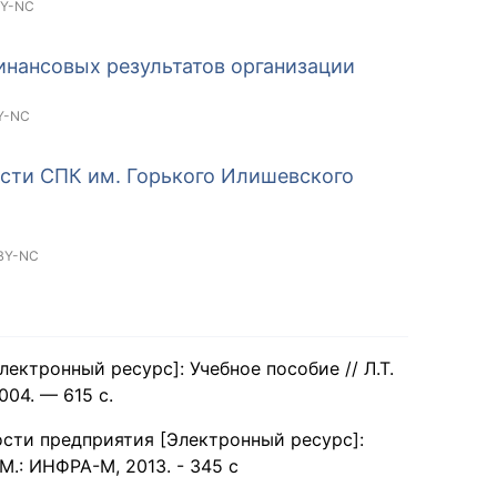
BY-NC
инансовых результатов организации
Y-NC
сти СПК им. Горького Илишевского
BY-NC
ктронный ресурс]: Учебное пособие // Л.Т.
004. — 615 с.
ости предприятия [Электронный ресурс]:
- М.: ИНФРА-М, 2013. - 345 с