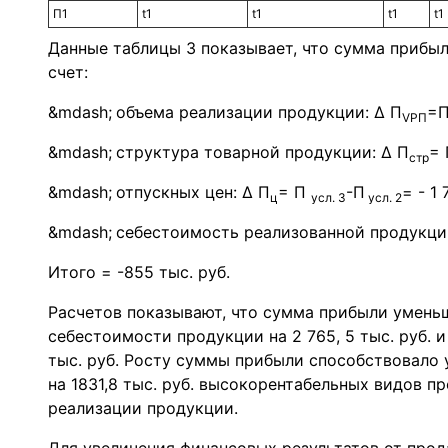
П1
t1
t1
t1
t1
Данные таблицы 3 показывает, что сумма прибыл
счет:
объема реализации продукции: ∆ П
=
VP
П
структура товарной продукции: ∆ П
=
стр
отпускных цен: ∆ П
= П
-П
= - 1 
ц
усл. 3
усл. 2
себестоимость реализованной продукци
Итого = -855 тыс. руб.
Расчетов показывают, что сумма прибыли умень
себестоимости продукции на 2 765, 5 тыс. руб. и
тыс. руб. Росту суммы прибыли способствовало 
на 1831,8 тыс. руб. высокорентабельных видов п
реализации продукции.