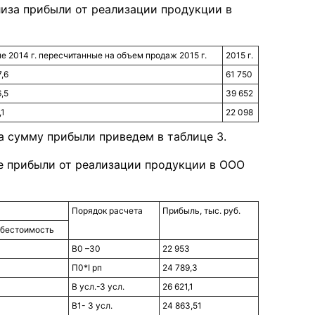
лиза прибыли от реализации продукции в
е 2014 г. пересчитанные на объем продаж 2015 г.
2015 г.
,6
61 750
,5
39 652
,1
22 098
а сумму прибыли приведем в таблице 3.
ие прибыли от реализации продукции в ООО
Порядок расчета
Прибыль, тыс. руб.
бестоимость
B0 –З0
22 953
П0*I pп
24 789,3
В усл.-З усл.
26 621,1
В1- З усл.
24 863,51