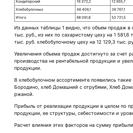
Кондитерский
16 372,2
12 655,7
Хлебобулочных
46 406,1
36 767,1
Итого
68 091,8
53 721,5
Из данных таблицы 1 видно, что объем продаж в о
тыс. руб., из них по сахаристому цеху на 1 581,6 
тыс. руб. хлебобулочному цеху на 12 129,3 тыс. ру
Увеличения объема продаж достигнуто за счет р
производства не рентабельной продукции и увел
продукции.
В хлебобулочном ассортименте появились такие 
Бородино, хлеб Домашний с отрубями, Хлеб До
ржаной.
Прибыль от реализации продукции в целом по п
продукции, ее структуры, себестоимости и уров
Расчет влияния этих факторов на сумму прибыли