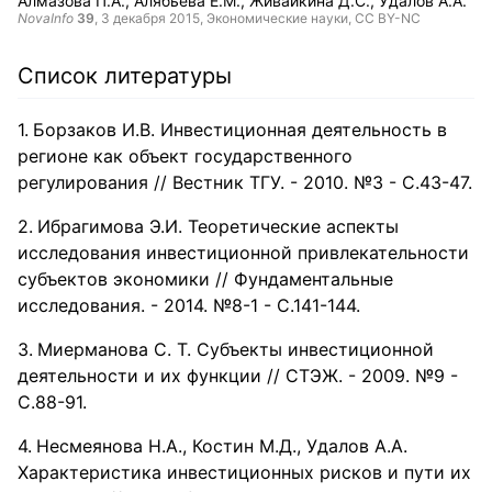
Алмазова П.А.
Алябьева Е.М.
Живайкина Д.С.
Удалов А.А.
NovaInfo
39
,
3 декабря 2015
, Экономические науки,
CC BY-NC
Список литературы
Борзаков И.В. Инвестиционная деятельность в
регионе как объект государственного
регулирования // Вестник ТГУ. - 2010. №3 - С.43-47.
Ибрагимова Э.И. Теоретические аспекты
исследования инвестиционной привлекательности
субъектов экономики // Фундаментальные
исследования. - 2014. №8-1 - С.141-144.
Миерманова С. Т. Субъекты инвестиционной
деятельности и их функции // СТЭЖ. - 2009. №9 -
С.88-91.
Несмеянова Н.А., Костин М.Д., Удалов А.А.
Характеристика инвестиционных рисков и пути их