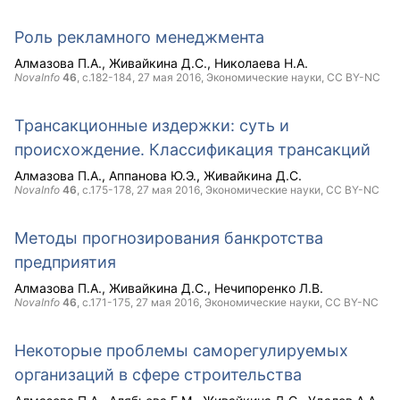
Роль рекламного менеджмента
Алмазова П.А.
Живайкина Д.С.
Николаева Н.А.
NovaInfo
46
, с.182-184,
27 мая 2016
, Экономические науки,
CC BY-NC
Трансакционные издержки: суть и
происхождение. Классификация трансакций
Алмазова П.А.
Аппанова Ю.Э.
Живайкина Д.С.
NovaInfo
46
, с.175-178,
27 мая 2016
, Экономические науки,
CC BY-NC
Методы прогнозирования банкротства
предприятия
Алмазова П.А.
Живайкина Д.С.
Нечипоренко Л.В.
NovaInfo
46
, с.171-175,
27 мая 2016
, Экономические науки,
CC BY-NC
Некоторые проблемы саморегулируемых
организаций в сфере строительства