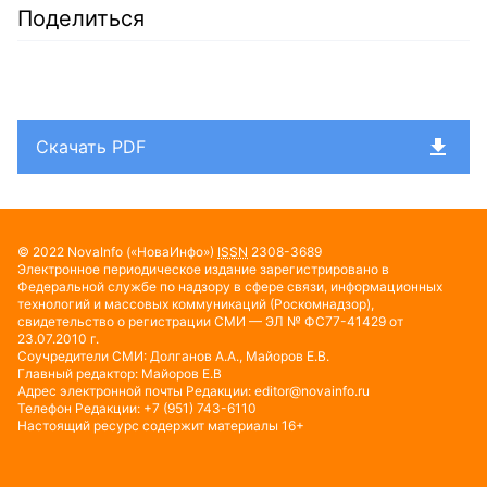
Поделиться
Скачать PDF
© 2022
NovaInfo
(«НоваИнфо»)
ISSN
2308-3689
Электронное периодическое издание зарегистрировано в
Федеральной службе по надзору в сфере связи, информационных
технологий и массовых коммуникаций (Роскомнадзор),
свидетельство о регистрации СМИ — ЭЛ № ФС77-41429 от
23.07.2010 г.
Соучредители СМИ: Долганов А.А., Майоров Е.В.
Главный редактор: Майоров Е.В
Адрес электронной почты Редакции:
editor@novainfo.ru
Телефон Редакции: +7 (951) 743-6110
Настоящий ресурс содержит материалы 16+