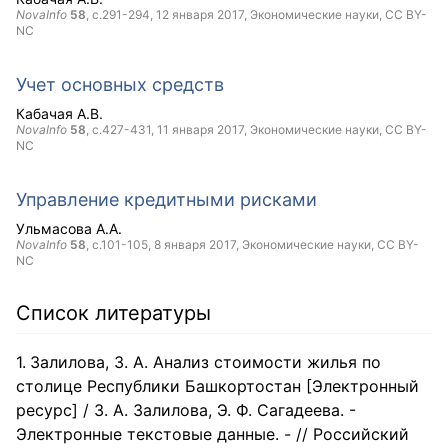
NovaInfo
58
, с.291-294,
12 января 2017
, Экономические науки,
CC BY-
NC
Учет основных средств
Кабачая А.В.
NovaInfo
58
, с.427-431,
11 января 2017
, Экономические науки,
CC BY-
NC
Управление кредитными рисками
Ульмасова А.А.
NovaInfo
58
, с.101-105,
8 января 2017
, Экономические науки,
CC BY-
NC
Список литературы
Залилова, З. А. Анализ стоимости жилья по
столице Республики Башкортостан [Электронный
ресурс] / З. А. Залилова, Э. Ф. Сагадеева. -
Электронные текстовые данные. - // Российский