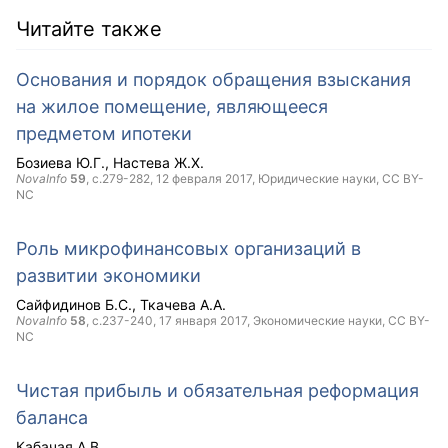
Читайте также
Основания и порядок обращения взыскания
на жилое помещение, являющееся
предметом ипотеки
Бозиева Ю.Г.
Настева Ж.Х.
NovaInfo
59
, с.279-282,
12 февраля 2017
, Юридические науки,
CC BY-
NC
Роль микрофинансовых организаций в
развитии экономики
Сайфидинов Б.С.
Ткачева А.А.
NovaInfo
58
, с.237-240,
17 января 2017
, Экономические науки,
CC BY-
NC
Чистая прибыль и обязательная реформация
баланса
Кабачая А.В.