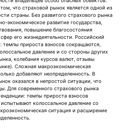
ности владельцев особо опасных объектов.
том, что страховой рынок является одной из
ти страны. Без развитого страхового рынка
но-экономическое развитие государства,
твования, повышение благосостояния
 сфер его жизнедеятельности. Российский
и: темпы прироста взносов сокращаются,
олоссальное давление и со стороны других
нка, колебания курсов валют, отзывы
ынке). Сложная макроэкономическая
олько добавляют неопределенность. В
нок оказался в непростой ситуации, что
ды. Для современного страхового рынка
енденции: темпы прироста взносов
 испытывают колоссальное давление со
акроэкономическая ситуация и расширение
еделенность.