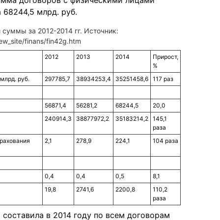
сумма договоров с физическими лицами
 68244,5 млрд. руб.
 суммы за 2012-2014 гг. Источник:
ew_site/finans/fin42g.htm
2012
2013
2014
Прирост,
%
млрд. руб.
297785,7
38934253,4
35251458,6
117 раз
56871,4
56281,2
68244,5
20,0
240914,3
38877972,2
35183214,2
145,1
раза
трахования
2,1
278,9
224,1
104 раза
0,4
0,4
0,5
8,1
19,8
2741,6
2200,8
110,2
раза
 составила в 2014 году по всем договорам