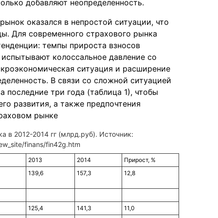
только добавляют неопределенность.
рынок оказался в непростой ситуации, что
ды. Для современного страхового рынка
енденции: темпы прироста взносов
 испытывают колоссальное давление со
акроэкономическая ситуация и расширение
деленность. В связи со сложной ситуацией
 последние три года (таблица 1), чтобы
го развития, а также предпочтения
траховом рынке
а в 2012-2014 гг (млрд.руб). Источник:
ew_site/finans/fin42g.htm
2013
2014
Прирост, %
139,6
157,3
12,8
125,4
141,3
11,0