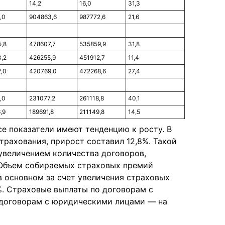
14,2
16,0
31,3
,0
904863,6
987772,6
21,6
,8
478607,7
535859,9
31,8
,2
426255,9
451912,7
11,4
,0
420769,0
472268,6
27,4
,0
231077,2
261118,8
40,1
,9
189691,8
211149,8
14,5
се показатели имеют тенденцию к росту. В
страхования, прирост составил 12,8%. Такой
увеличением количества договоров,
 Объем собираемых страховых премий
 в основном за счет увеличения страховых
%. Страховые выплаты по договорам с
о договорам с юридическими лицами — на