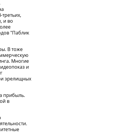
ь
на
-третьих,
, и во
более
одов "Паблик
ы. В тоже
коммерческую
инга. Многие
видеопоказ и
г
при зрелищных
а прибыль.
ой в
ю
ятельности.
ритетные