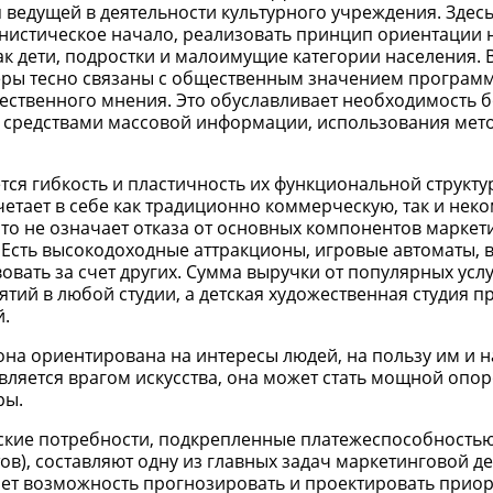
я ведущей в деятельности культурного учреждения. Здес
нистическое начало, реализовать принцип ориентации 
к дети, подростки и малоимущие категории населения. В
еры тесно связаны с общественным значением программ
щественного мнения. Это обуславливает необходимость 
 средствами массовой информации, использования мет
я гибкость и пластичность их функциональной структур
етает в себе как традиционно коммерческую, так и не
то не означает отказа от основных компонентов маркет
 Есть высокодоходные аттракционы, игровые автоматы, 
вовать за счет других. Сумма выручки от популярных услу
тий в любой студии, а детская художественная студия 
й.
она ориентирована на интересы людей, на пользу им и н
вляется врагом искусства, она может стать мощной опор
ры.
ские потребности, подкрепленные платежеспособность
в), составляют одну из главных задач маркетинговой де
ает возможность прогнозировать и проектировать прио