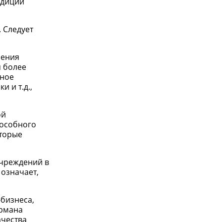
адиций
. Следует
чения
я более
дное
 и т.д.,
ой
пособного
оторые
учреждений в
 означает,
-бизнеса,
армана
ачества