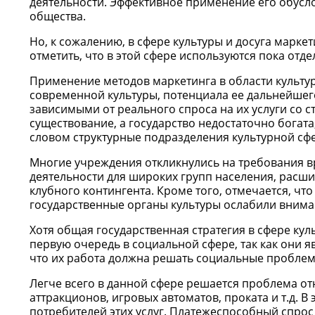
деятельности. Эффективное применение его обусл
общества.
Но, к сожалению, в сфере культуры и досуга маркет
отметить, что в этой сфере используются пока от
Применение методов маркетинга в области культур
современной культуры, потенциала ее дальнейшего
зависимыми от реального спроса на их услуги со 
существование, а государство недостаточно богата,
словом структурные подразделения культурной сфе
Многие учреждения откликнулись на требования 
деятельности для широких групп населения, расш
клубного контингента. Кроме того, отмечается, ч
государственные органы культуры ослабили вниман
Хотя общая государственная стратегия в сфере ку
первую очередь в социальной сфере, так как они 
что их работа должна решать социальные проблем
Легче всего в данной сфере решается проблема от
аттракционов, игровых автоматов, проката и т.д. 
потребителей этих услуг. Платежеспособный спрос