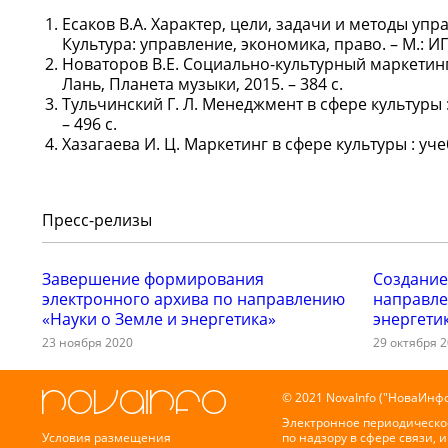
Есаков В.А. Характер, цели, задачи и методы упр
Культура: управление, экономика, право. – М.: ИГ 
Новаторов В.Е. Социально-культурный маркетинг: 
Лань, Планета музыки, 2015. – 384 с.
Тульчинский Г. Л. Менеджмент в сфере культуры : 
– 496 с.
Хазагаева И. Ц. Маркетинг в сфере культуры : учеб
Пресс-релизы
Завершение формирования
Создание
электронного архива по направлению
направле
«Науки о Земле и энергетика»
энергети
23 ноября 2020
29 октября 
© 2021 NovaInfo ("НоваИнфо
Электронное периодическо
Условия размещения
по надзору в сфере связи,