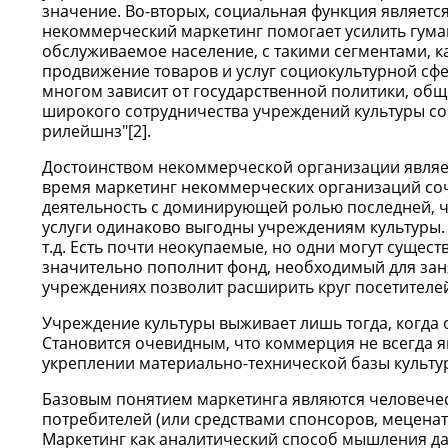
значение. Во-вторых, социальная функция являетс
некоммерческий маркетинг помогает усилить гума
обслуживаемое население, с такими сегментами, ка
продвижение товаров и услуг социокультурной сф
многом зависит от государственной политики, об
широкого сотрудничества учреждений культуры со
рилейшнз"[2].
Достоинством некоммерческой организации являетс
время маркетинг некоммерческих организаций соч
деятельность с доминирующей ролью последней, ч
услуги одинаково выгодны учреждениям культуры.
т.д. Есть почти неокупаемые, но одни могут сущест
значительно пополнит фонд, необходимый для заня
учреждениях позволит расширить круг посетителе
Учреждение культуры выживает лишь тогда, когда 
Становится очевидным, что коммерция не всегда я
укреплении материально-технической базы культу
Базовым понятием маркетинга являются человече
потребителей (или средствами спонсоров, меценато
Маркетинг как аналитический способ мышления д