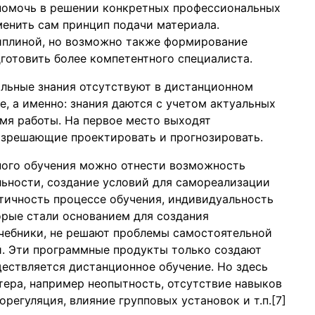
помочь в решении конкретных профессиональных
менить сам принцип подачи материала.
иплиной, но возможно также формирование
готовить более компетентного специалиста.
тальные знания отсутствуют в дистанционном
е, а именно: знания даются с учетом актуальных
мя работы. На первое место выходят
азрешающие проектировать и прогнозировать.
ного обучения можно отнести возможность
льности, создание условий для самореализации
атичность процессе обучения, индивидуальность
орые стали основанием для создания
учебники, не решают проблемы самостоятельной
й. Эти программные продукты только создают
ществляется дистанционное обучение. Но здесь
ера, например неопытность, отсутствие навыков
регуляция, влияние групповых установок и т.п.[7]