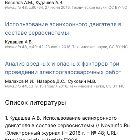
Веселов А.М.
Кудашев А.В.
NovaInfo
48
, с.60-64,
27 июня 2016
, Технические науки,
CC BY-NC
Использование асинхронного двигателя в
составе сервосистемы
Кудашев А.В.
NovaInfo
48
, с.40-42,
23 июня 2016
, Технические науки,
CC BY-NC
Анализ вредных и опасных факторов при
проведении электрогазосварочных работ
Малахов И.И.
Назаров Д.С.
Суковин М.В.
NovaInfo
44
, с.1-9,
15 апреля 2016
, Технические науки,
CC BY-NC
Список литературы
Кудашев А.В. Использование асинхронного
двигателя в составе сервосистемы // NovaInfo.Ru
(Электронный журнал.) – 2016 г. – № 48; URL: