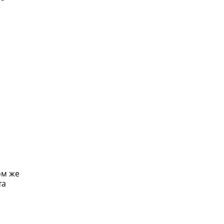
ом же
та