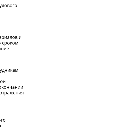
удового
ериалов и
о сроком
ание
рудникам
ной
 окончании
 отражения
ого
те