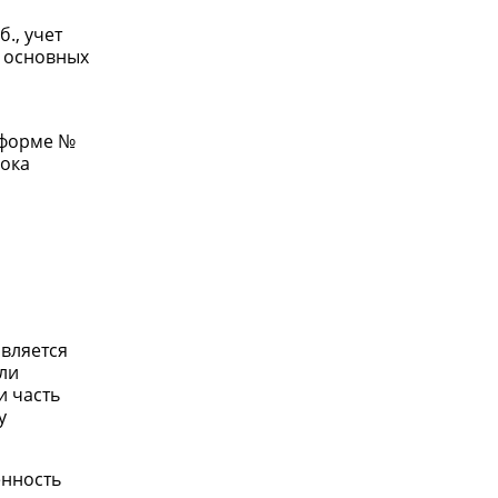
., учет
е основных
 форме №
рока
авляется
сли
и часть
у
енность