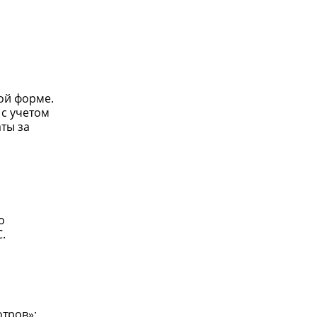
ой форме.
 с учетом
ты за
ы
о
.
тров»;