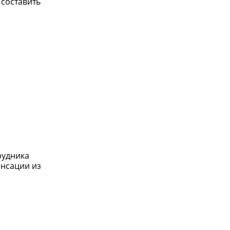
 составить
рудника
енсации из