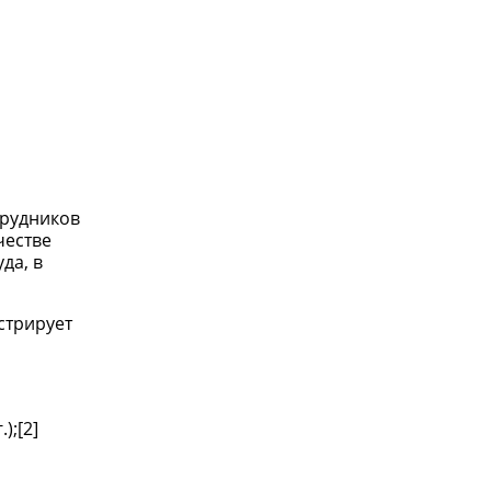
трудников
честве
да, в
стрирует
);[2]