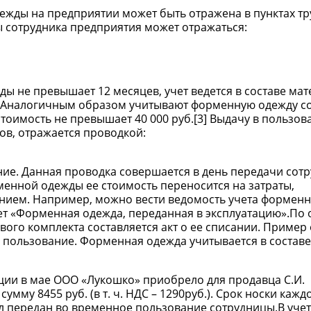
ежды на предприятии может быть отражена в пунктах тр
 сотрудника предприятия может отражаться:
ы не превышает 12 месяцев, учет ведется в составе мат
». Аналогичным образом учитывают форменную одежду с
стоимость не превышает 40 000 руб.[3] Выдачу в пользов
ов, отражается проводкой:
ие. Данная проводка совершается в день передачи сот
енной одежды ее стоимость переносится на затраты,
анием. Например, можно вести ведомость учета формен
ет «Форменная одежда, переданная в эксплуатацию».По
ого комплекта составляется акт о ее списании. Пример
 пользование. Форменная одежда учитывается в составе
ии в мае ООО «Лукошко» приобрело для продавца С.И.
му 8455 руб. (в т. ч. НДС – 1290руб.). Срок носки кажд
ыл передан во временное пользование сотрудницы.В уче