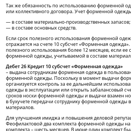
Так же обязанность по использованию форменной од
или коллективного договора. Учет форменной одежды
в составе материально-производственных запасов;
в составе основных средств.
Если срок полезного использования форменной одежд
отражается на счете 10 субсчет «Форменная одежда
полезного использования более 12 месяцев, если ее 
форменной одежды, учитываемой в составе материал
Дебет 26 Кредит 10 субсчет «Форменная одежда»
– выдана сотрудникам форменная одежда в пользован
форменной одежды. Поскольку в момент выдачи форм
организуется контроль за ее дальнейшим использов
одежды в эксплуатации или открыть забалансовый сч
сроков носки форменной одежды и выдачи взамен нов
в бухучете передачи сотруднику форменной одежды в
материалов.
Для улучшения имиджа и повышения деловой репутац
Феофилактовой два комплекта форменной одежды на сум
комплекта – шесть месяцев. В июне один комплект б