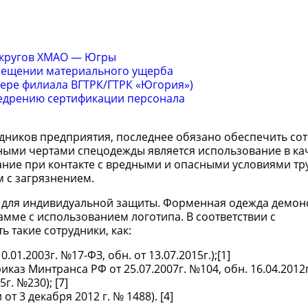
округов ХМАО — Югры
змещении материального ущерба
мере филиала ВГТРК/ГТРК «Югория»)
едрению сертификации персонала
дников предприятия, последнее обязано обеспечить со
ыми чертами спецодежды является использование в ка
ние при контакте с вредными и опасными условиями тру
м с загрязнением.
а для индивидуальной защиты. Форменная одежда демон
мме с использованием логотипа. В соответствии с
 такие сотрудники, как:
1.2003г. №17-ФЗ, обн. от 13.07.2015г.);[1]
з Минтранса РФ от 25.07.2007г. №104, обн. 16.04.2012г.
г. №230); [7]
 3 декабря 2012 г. № 1488). [4]