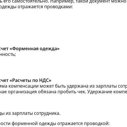
ь его самостоятельно. Например, такой документ можно
одежды отражается проводками:
бсчет «Форменная одежда»
нность;
счет «Расчеты по НДС»
мма компенсации может быть удержана из зарплаты сот
учае организация обязана пробить чек. Удержание комп
ы из зарплаты сотрудника.
имости форменной одежды отражается проводкой: