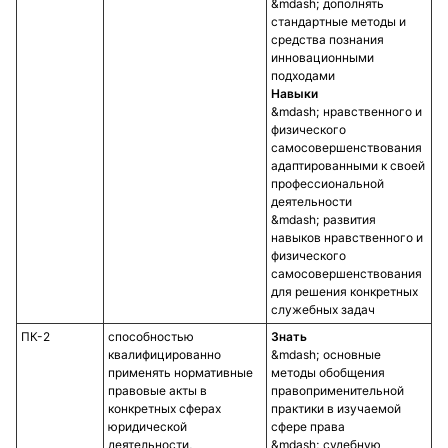
дополнять
стандартные методы и
средства познания
инновационными
подходами
Навыки
нравственного и
физического
самосовершенствования
адаптированными к своей
профессиональной
деятельности
развития
навыков нравственного и
физического
самосовершенствования
для решения конкретных
служебных задач
ПК-2
способностью
Знать
квалифицированно
основные
применять нормативные
методы обобщения
правовые акты в
правоприменительной
конкретных сферах
практики в изучаемой
юридической
сфере права
деятельности,
судебную