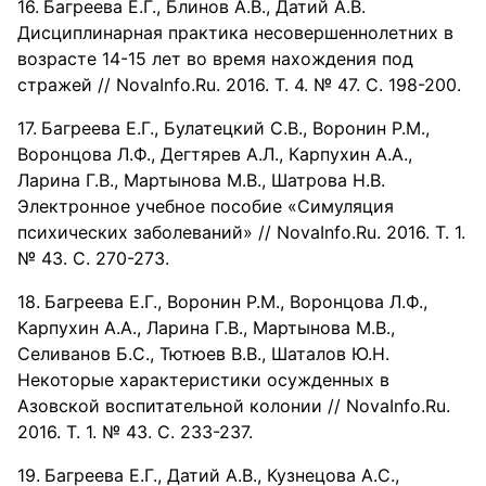
Багреева Е.Г., Блинов А.В., Датий А.В.
Дисциплинарная практика несовершеннолетних в
возрасте 14-15 лет во время нахождения под
стражей // NovaInfo.Ru. 2016. Т. 4. № 47. С. 198-200.
Багреева Е.Г., Булатецкий С.В., Воронин Р.М.,
Воронцова Л.Ф., Дегтярев А.Л., Карпухин А.А.,
Ларина Г.В., Мартынова М.В., Шатрова Н.В.
Электронное учебное пособие «Симуляция
психических заболеваний» // NovaInfo.Ru. 2016. Т. 1.
№ 43. С. 270-273.
Багреева Е.Г., Воронин Р.М., Воронцова Л.Ф.,
Карпухин А.А., Ларина Г.В., Мартынова М.В.,
Селиванов Б.С., Тютюев В.В., Шаталов Ю.Н.
Некоторые характеристики осужденных в
Азовской воспитательной колонии // NovaInfo.Ru.
2016. Т. 1. № 43. С. 233-237.
Багреева Е.Г., Датий А.В., Кузнецова А.С.,