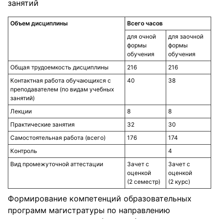
занятий
Объем дисциплины
Всего часов
для очной
для заочной
формы
формы
обучения
обучения
Общая трудоемкость дисциплины
216
216
Контактная работа обучающихся с
40
38
преподавателем (по видам учебных
занятий)
Лекции
8
8
Практические занятия
32
30
Самостоятельная работа (всего)
176
174
Контроль
4
Вид промежуточной аттестации
Зачет с
Зачет с
оценкой
оценкой
(2 семестр)
(2 курс)
Формирование компетенций образовательных
программ магистратуры по направлению