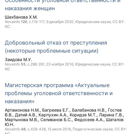
Особенности уголовной ответственности и
наказания женщин
Шахбанова Х.М.
NovaInfo
120
, с.116-117,
9 декабря 2020
, Юридические науки,
CC BY-
NC
Добровольный отказ от преступления
(некоторые проблемные ситуации)
Заидова М.У.
NovaInfo
55
, с.288-291,
23 ноября 2016
, Юридические науки,
CC BY-
NC
Магистерская программа «Актуальные
проблемы уголовной ответственности и
наказания»
Артамонова Н.М.
Багреева Е.Г.
Балабанова Н.В.
Гостев
В.В.
Датий А.В.
Карпухин А.А.
Коридзе М.Т.
Ларина Г.В.
Мартынова М.В.
Селиванов Б.С.
Федосеев А.А.
Шаталов
Ю.Н.
NovaInfo
48
, с.429-438,
15 июля 2016
, Педагогические науки,
CC BY-
NC