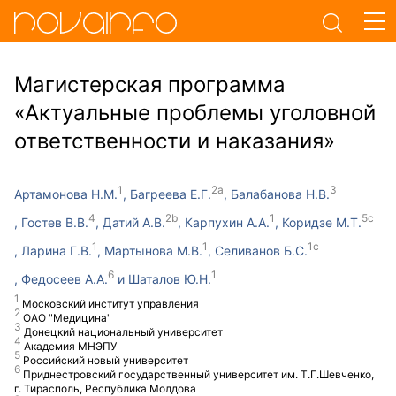
Магистерская программа
«Актуальные проблемы уголовной
ответственности и наказания»
Артамонова Н.М.
Багреева Е.Г.
Балабанова Н.В.
Гостев В.В.
Датий А.В.
Карпухин А.А.
Коридзе М.Т.
Ларина Г.В.
Мартынова М.В.
Селиванов Б.С.
Федосеев А.А.
Шаталов Ю.Н.
Московский институт управления
ОАО "Медицина"
Донецкий национальный университет
Академия МНЭПУ
Российский новый университет
Приднестровский государственный университет им. Т.Г.Шевченко,
г. Тирасполь, Республика Молдова