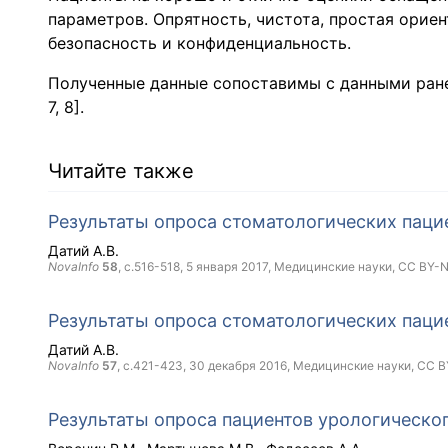
параметров. Опрятность, чистота, простая ориен
безопасность и конфиденциальность.
Полученные данные сопоставимы с данными ранее п
7, 8].
Читайте также
Результаты опроса стоматологических пац
Датий А.В.
NovaInfo
58
, с.516-518,
5 января 2017
, Медицинские науки,
CC BY-
Результаты опроса стоматологических пац
Датий А.В.
NovaInfo
57
, с.421-423,
30 декабря 2016
, Медицинские науки,
CC B
Результаты опроса пациентов урологическо