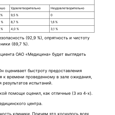
ошо
Удовлетворительно
Неудовлетворительно
 %
9,5 %
0
 %
8,7 %
1,6 %
 %
4,0 %
3,1 %
зопасность (92,9 %), опрятность и чистоту
ники (89,7 %).
циента ОАО «Медицина» будет выглядеть
Он оценивает быстроту предоставления
я к времени проведенному в зале ожидания,
 результатов испытаний.
й помощи оценил, как отличные (3 из 4-х).
едицинского центра.
ность клиники. Причем это коснулось всех