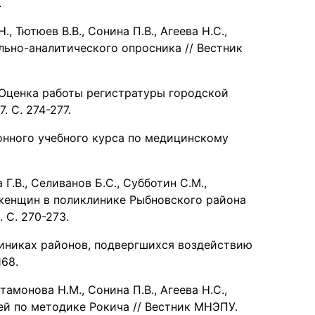
.
, Тютюев В.В., Сонина П.В., Агеева Н.С.,
ьно-аналитического опросника // Вестник
. Оценка работы регистратуры городской
. С. 274-277.
ронного учебного курса по медицинскому
 Г.В., Селиванов Б.С., Субботин С.М.,
 женщин в поликлинике Рыбновского района
. С. 270-273.
линиках районов, подвергшихся воздействию
168.
тамонова Н.М., Сонина П.В., Агеева Н.С.,
ей по методике Рокича // Вестник МНЭПУ.