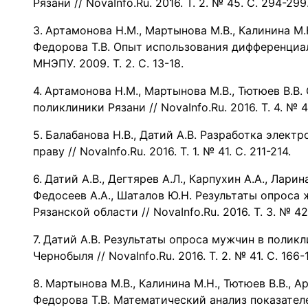
Рязани // NovaInfo.Ru. 2016. Т. 2. № 45. С. 294-299
Артамонова Н.М., Мартынова М.В., Калинина М.Н.
Федорова Т.В. Опыт использования дифференциал
МНЭПУ. 2009. Т. 2. С. 13-18.
Артамонова Н.М., Мартынова М.В., Тютюев В.В
поликлиники Рязани // NovaInfo.Ru. 2016. Т. 4. № 47
Балабанова Н.В., Датий А.В. Разработка элект
праву // NovaInfo.Ru. 2016. Т. 1. № 41. С. 211-214.
Датий А.В., Дегтярев А.Л., Карпухин А.А., Ларина
Федосеев А.А., Шаталов Ю.Н. Результаты опроса
Рязанской области // NovaInfo.Ru. 2016. Т. 3. № 42
Датий А.В. Результаты опроса мужчин в полик
Чернобыля // NovaInfo.Ru. 2016. Т. 2. № 41. С. 166-
Мартынова М.В., Калинина М.Н., Тютюев В.В., Ар
Федорова Т.В. Математический анализ показател