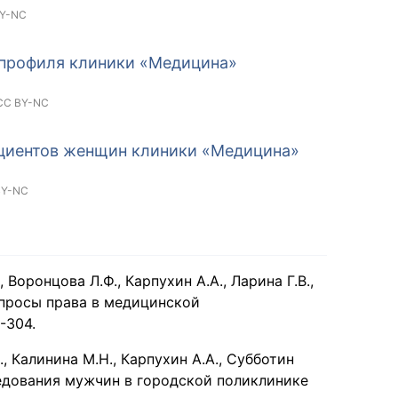
Y-NC
 профиля клиники «Медицина»
CC BY-NC
ациентов женщин клиники «Медицина»
BY-NC
 Воронцова Л.Ф., Карпухин А.А., Ларина Г.В.,
опросы права в медицинской
1-304.
, Калинина М.Н., Карпухин А.А., Субботин
ледования мужчин в городской поликлинике