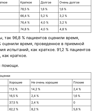
аткое
Краткое
Долгое
Очень долгое
78,5 %
1,6 %
1,6 %
66,4 %
5,2 %
3,2 %
76,4 %
4,0 %
3,2 %
74,8 %
4,0 %
4,8 %
, так 96,8 % пациентов оценили время,
 % оценили время, проведенное в приемной
ия испытаний, как краткое. 91,2 % пациентов
 как краткое.
й помощи.
 оценки
Хорошие
Не очень хорошие
Плохие
11,5 %
14,2 %
2,4 %
16,5 %
2,4 %
1,6 %
37,5 %
2,4 %
0
62,2 %
8,2 %
5,6 %