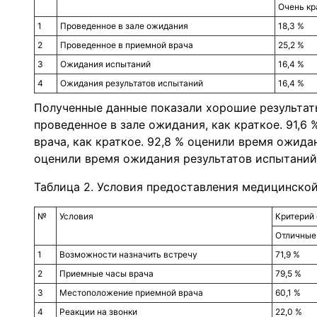
Очень кр
1
Проведенное в зале ожидания
18,3 %
2
Проведенное в приемной врача
25,2 %
3
Ожидания испытаний
16,4 %
4
Ожидания результатов испытаний
16,4 %
Полученные данные показали хорошие результаты
проведенное в зале ожидания, как краткое. 91,6
врача, как краткое. 92,8 % оценили время ожидан
оценили время ожидания результатов испытаний,
Таблица 2. Условия предоставления медицинско
№
Условия
Критерий
Отличные
1
Возможности назначить встречу
71,9 %
2
Приемные часы врача
79,5 %
3
Местоположение приемной врача
60,1 %
4
Реакции на звонки
22,0 %