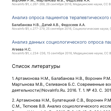
Воронин Р.М.
Мартынова М.В.
Федосеев А.А.
NovaInfo
51
, с.267-269,
26 сентября 2016
, Медицинские науки,
CC B
Анализ опроса пациентов терапевтического
Балабанова Н.В.
Датий А.В.
Федосеев А.А.
NovaInfo
51
, с.277-279,
25 сентября 2016
, Социологические науки,
Анализ данных социологического опроса п
Агеева Н.С.
NovaInfo
51
, с.234-236,
15 сентября 2016
, Медицинские науки,
CC 
Список литературы
Артамонова Н.М., Балабанова Н.В., Воронин Р.М.,
Мартынова М.В., Селиванов Б.С. Современные в
деятельности//NovaInfo.Ru. 2016. Т. 1. № 43. С. 30
Артамонова Н.М., Булатецкий С.В., Воронин Р.М.
С.М., Тютюев В.В. Анализ социологического исс