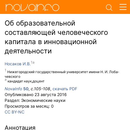
Об образовательной
составляющей человеческого
капитала в инновационной
деятельности
Носаков И.В.
Ни­же­го­родс­кий го­су­дарст­вен­ный уни­вер­си­тет име­ни Н. И. Ло­ба­
чевс­ко­го
кандидат наук,доцент
NovaInfo
50
,
с.
105-108
,
скачать PDF
Опубликовано
23 августа 2016
Раздел:
Экономические науки
Просмотров за месяц:
0
CC BY-NC
Аннотация