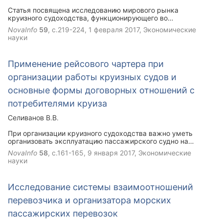
оценивать степень их устойчивости при организации
Статья посвящена исследованию мирового рынка
работы пассажирского флота.
круизного судоходства, функционирующего во
взаимодействии с другими рынками. Кроме того,
NovaInfo
59
, с.219-224,
1 февраля 2017
, Экономические
рассмотрена классификационная схема мирового рынка
науки
круизного судоходства с делением по товарному
признаку.
Применение рейсового чартера при
организации работы круизных судов и
основные формы договорных отношений с
потребителями круиза
Селиванов В.В.
При организации круизного судоходства важно уметь
организовать эксплуатацию пассажирского судно на
основе хорошей международной морской практике.
NovaInfo
58
, с.161-165,
9 января 2017
, Экономические
Вопросам организации взаимоотношений между
науки
судовладельцами, туристскими операторами и
потребителями круизного продукта посвящена данная
статья.
Исследование системы взаимоотношений
перевозчика и организатора морских
пассажирских перевозок