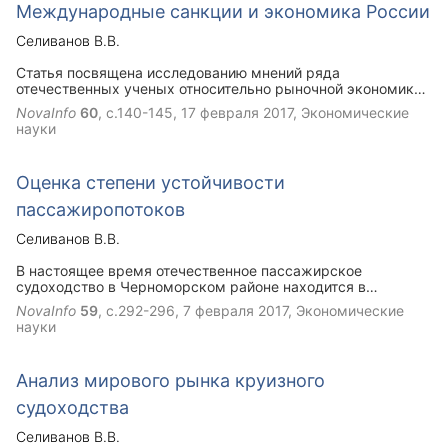
Международные санкции и экономика России
Селиванов В.В.
Статья посвящена исследованию мнений ряда
отечественных ученых относительно рыночной экономики
в стандартном ее понимании. В этой связи правомерно
NovaInfo
60
, с.140-145,
17 февраля 2017
, Экономические
сформировать новый взгляд на международные
науки
экономические санкции, направленные против экономики
Российской Федерации. При вдумчивом рассмотрении
проблемы можно сделать вывод, что в результате
Оценка степени устойчивости
введения экономических санкций у России появилась
реальная возможность сделать прорыв в развитии
пассажиропотоков
национальной экономики не за счет добывающей
промышленности, а за счет развития имеющегося
Селиванов В.В.
промышленного потенциала.
В настоящее время отечественное пассажирское
судоходство в Черноморском районе находится в
неустойчивом состоянии из-за продления зарубежных
NovaInfo
59
, с.292-296,
7 февраля 2017
, Экономические
санкций. Если в докризисном 2013 году было заявлено на
науки
2014 год более 220 заходов круизных судов только в
Ялтинский торговый порт, то в 2015 году в Черное море из
Босфора зашло не более 7 пассажирских судов. В этой
Анализ мирового рынка круизного
связи необходимо, используя возможности Черноморского
морского рынка пассажирского судоходства, уделить
судоходства
пристальное внимание развитию отечественного
пассажирского судоходства между портами региона.
Селиванов В.В.
Учитывая сезонность пассажиропотоков, важно правильно