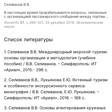
Селиванов В.В.
В настоящее время прорабатываются вопросы, связанные
с организацией пассажирского сообщения между портами
Черного моря. Предложенный вариант покупки
NovaInfo
57
, с.298-301,
24 декабря 2016
, Экономические
пассажирского судна слишком дорог. В современной
науки
международной практике пассажирские суда не
покупаются, а фрахтуются туроператором. Исследованию
некоторых вопросов взаимоотношений судовладельцев и
Список литературы
операторов посвящена предлагаемая статья.
Селиванов В.В. Международный морской туризм:
основы организации и методология (учебное
пособие) / В.В. Селиванов. – Симферополь: ИТ
«Ариал», 2015.- 296 с.
Селиванов В.В., Лукьянова Е.Ю. Яхтенный туризм
и особенности экскурсионного сервиса:
монография / В.В. Селиванов, Е.Ю. Лукьянова. –
Симферополь: ИТ «Ариал», 2016. – 168 с.
Селиванов В.В. Основы агентирования круизных