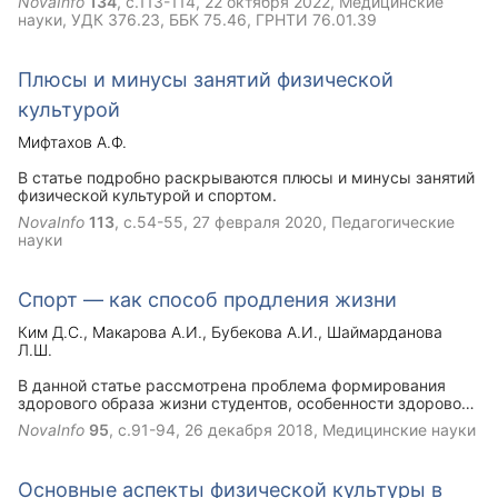
NovaInfo
134
, с.113-114,
22 октября 2022
, Медицинские
учащихся, имеющих хронические заболевания. В
науки, УДК 376.23, ББК 75.46, ГРНТИ 76.01.39
настоящее время только 10% обучающихся считаются
совершенно здоровыми, 50% имеют ту или иную
патологию, а 40% относятся к группе риска., что требует
Плюсы и минусы занятий физической
особого организационно-методического построения
учебного процесса с учетом состояния здоровья и
культурой
потребностей.
Мифтахов А.Ф.
В статье подробно раскрываются плюсы и минусы занятий
физической культурой и спортом.
NovaInfo
113
, с.54-55,
27 февраля 2020
, Педагогические
науки
Спорт — как способ продления жизни
Ким Д.С.
Макарова А.И.
Бубекова А.И.
Шаймарданова
Л.Ш.
В данной статье рассмотрена проблема формирования
здорового образа жизни студентов, особенности здорового
образа жизни современной студенческой молодежи и роль
NovaInfo
95
, с.91-94,
26 декабря 2018
, Медицинские науки
средств физического воспитания в процессе
формирования здорового образа жизни. Предлагается
решение данной проблемы с помощью формирования
Основные аспекты физической культуры в
основных принципов здорового образа жизни и выделения,