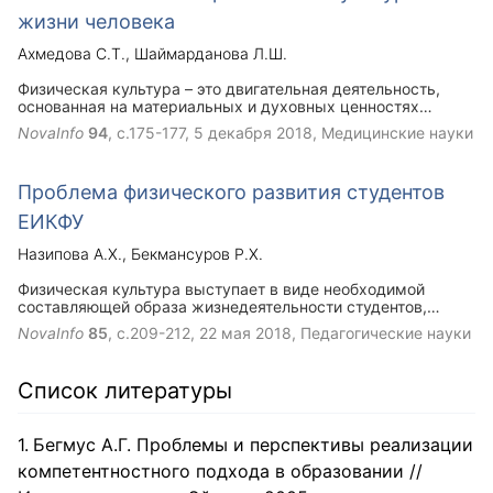
главных правил физической подготовки студента.
жизни человека
Ахмедова С.Т.
Шаймарданова Л.Ш.
Физическая культура – это двигательная деятельность,
основанная на материальных и духовных ценностях
общества ради физического саморазвития человека. Она
NovaInfo
94
, с.175-177,
5 декабря 2018
, Медицинские науки
является одной из самых из главных факторов
человеческой здоровой жизнедеятельности. Физическая
культура и спорт являются одной из присущей и главной
Проблема физического развития студентов
частью жизни человека.
ЕИКФУ
Назипова А.Х.
Бекмансуров Р.Х.
Физическая культура выступает в виде необходимой
составляющей образа жизнедеятельности студентов,
поскольку она представляет неотъемлемую область
NovaInfo
85
, с.209-212,
22 мая 2018
, Педагогические науки
общечеловеческой культуры, считается сферой
удовлетворения жизненно необходимых потребностей в
двигательной деятельности, обеспечивает средства и
Список литературы
методы реализации стратегической задачи становления
гармонической личности, а именно физического
совершенства, играя одну из первостепенных ролей в
Бегмус А.Г. Проблемы и перспективы реализации
решении проблем развития и рационального применения
свободного времени студентами.
компетентностного подхода в образовании //