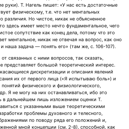
 руки). Т. Нагель пишет: «У нас есть достаточные
вует физическому, т.е. что нет ментальных
 различия. Но чистое, никак не объясненное
что здесь имеет место нечто фундаментальное, чего
стое сопутствие как конец дела, потому что это
ет ментальное, никак не отвечая на вопрос, как оно
и наша задача — понять его» (там же, с. 106-107).
от связанных с ними вопросов, так сказать,
же представляет большой теоретический интерес.
 касающиеся дискретизации и описания явлений
ания их от первого лица («Я испытываю боль») и
й понятий физического и физиологического,
р. Я не могу на них останавливаться, ибо это
ь в дальнейшем лишь изложением оценки Т.
равиться с указанными выше теоретическими
зработки проблемы духовного и телесного,
бражениями по поводу ряда его положений и,
енной мной концепции (см. 2-8), способной, как