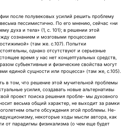
фии после полувековых усилий решить проблему
т весьма пессимистично. По его мнению, сейчас «ни
му духа и тела» (1, с. 101); в решении этой
 между сознанием и мозговыми процессами
остижимой» (там же. с.107). Попытки
стоятельны, однако отсутствуют и серьезные
стоящее время у нас нет концептуальных средств,
бразом субъективные и физические свойства могут
и единой сущности или процесса» (там же, с.105).
ть в том, что решение этой мучительной проблемы
туальные усилия, создавать новые альтернативы
вой проект поиска решения пробле- мы духовного
 носит весьма общий характер, не выходит за рамки
оголетнем опыте обсуждения этой проблемы. Не-
редукционизму, некоторые ходы мысли автора, как
сти от парадигмы физикализма (о чем еще будет