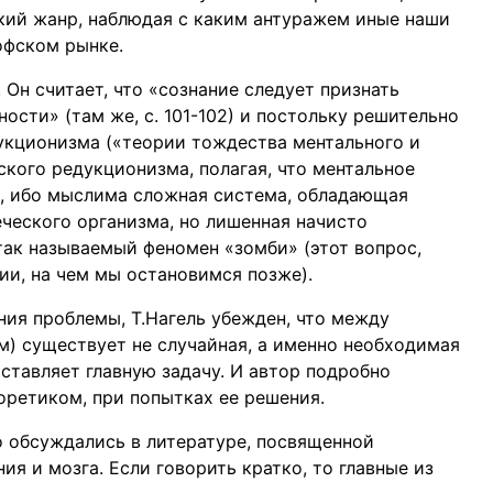
кий жанр, наблюдая с каким антуражем иные наши
офском рынке.
 Он считает, что «сознание следует признать
сти» (там же, с. 101-102) и постольку решительно
укционизма («теории тождества ментального и
ского редукционизма, полагая, что ментальное
о, ибо мыслима сложная система, обладающая
ческого организма, но лишенная начисто
так называемый феномен «зомби» (этот вопрос,
ии, на чем мы остановимся позже).
ия проблемы, Т.Нагель убежден, что между
) существует не случайная, а именно необходимая
оставляет главную задачу. И автор подробно
оретиком, при попытках ее решения.
о обсуждались в литературе, посвященной
ия и мозга. Если говорить кратко, то главные из