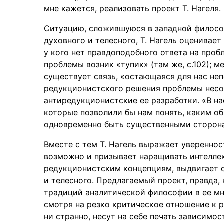
мне кажется, реализовать проект Т. Нагеля.
Ситуацию, сложившуюся в западной филосо
духовного и телесного, Т. Нагель оценивае
у кого нет правдоподобного ответа на пробле
проблемы возник «тупик» (там же, с.102);
существует связь, «остающаяся для нас неп
редукционистского решения проблемы несо
антиредукционистские ее разработки. «В на
которые позволили бы нам понять, каким о
одновременно быть существенными сторонам
Вместе с тем Т. Нагель выражает увереннос
возможно и призывает наращивать интеллек
редукционистским концепциям, выдвигает с
и телесного. Предлагаемый проект, правда,
традиций аналитической философии в ее мн
смотря на резко критическое отношение к 
ни странно, несут на себе печать зависимо