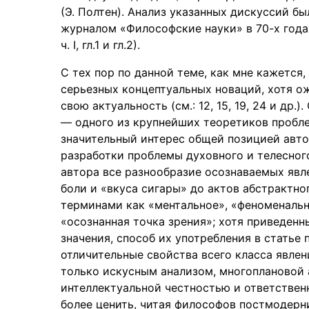
(Э. Полтен). Анализ указанных дискуссий б
журналом «Философские науки» в 70-х годах 
ч. I, гл.1 и гл.2).
С тех пор по данной теме, как мне кажется
серьезных концептуальных новаций, хотя 
свою актуальность (см.: 12, 15, 19, 24 и др
— одного из крупнейших теоретиков проблем
значительный интерес общей позицией авто
разработки проблемы духовного и телесног
автора все разнообразие осознаваемых явл
боли и «вкуса сигары» до актов абстрактн
терминами как «ментальное», «феноменальн
«осознанная точка зрения»; хотя приведен
значения, способ их употребления в статье
отличительные свойства всего класса явлен
только искусным анализом, многоплановой а
интеллектуальной честностью и ответствен
более ценить, читая философов постмодерн