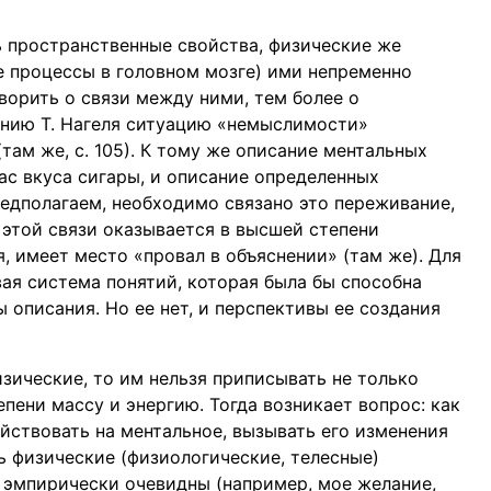
 пространственные свойства, физические же
е процессы в головном мозге) ими непременно
ворить о связи между ними, тем более о
ению Т. Нагеля ситуацию «немыслимости»
там же, с. 105). К тому же описание ментальных
ас вкуса сигары, и описание определенных
редполагаем, необходимо связано это переживание,
 этой связи оказывается в высшей степени
я, имеет место «провал в объяснении» (там же). Для
вая система понятий, которая была бы способна
 описания. Но ее нет, и перспективы ее создания
зические, то им нельзя приписывать не только
пени массу и энергию. Тогда возникает вопрос: как
йствовать на ментальное, вызывать его изменения
ь физические (физиологические, телесные)
 эмпирически очевидны (например, мое желание,