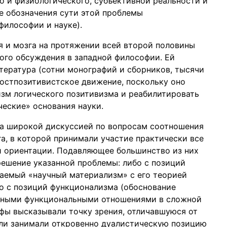
го и физиологического, субъективной реальности и
е обозначения сути этой проблемы
философии и науке).
я и мозга на протяжении всей второй половины
ого обсуждения в западной философии. Ей
тература (сотни монографий и сборников, тысячи
 постпозитивистское движение, поскольку оно
зм логического позитивизма и реабилитировать
еские» основания науки.
 за широкой дискуссией по вопросам соотношения
га, в которой принимали участие практически все
 ориентации. Подавляющее большинство из них
ешение указанной проблемы: либо с позиций
аемый «научный материализм» с его теорией
бо с позиций функционализма (обоснование
енными функциональными отношениями в сложной
фы высказывали точку зрения, отличавшуюся от
 или занимали откровенно дуалистическую позицию