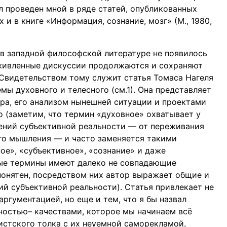
ыл проведен мной в ряде статей, опубликованных
и в книге «Информация, сознание, мозг» (М., 1980,
, в западной философской литературе не появилось
оживленные дискуссии продолжаются и сохраняют
.). Свидетельством тому служит статья Томаса Нагеля
ы духовного и телесного (см.1). Она представляет
ра, его анализом нынешней ситуации и проектами
о (заметим, что термин «духовное» охватывает у
ений субъективной реальности — от переживания
ого мышления — и часто заменяется такими
ое», «субъективное», «сознание» и даже
ные термины имеют далеко не совпадающие
 понятен, посредством них автор выражает общие и
ий субъективной реальности). Статья привлекает не
ргументацией, но еще и тем, что я бы назвал
ностью– качествами, которое мы начинаем всё
истского толка с их неуемной саморекламой,