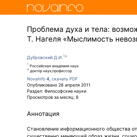
Проблема духа и тела: возмож
Т. Нагеля «Мыслимость невоз
Дубровский Д.И.
Российская академия наук
доктор наук,профессор
NovaInfo
4
,
скачать PDF
Опубликовано
28 апреля 2011
Раздел:
Философские науки
Просмотров за месяц:
8
Аннотация
Становление информационного общества от
существенно меняющий образ жизни, социо