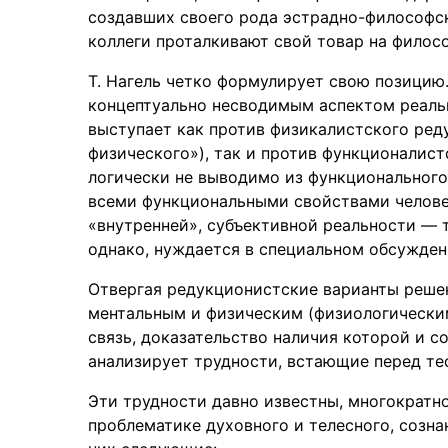
создавших своего рода эстрадно-философс
коллеги проталкивают свой товар на филос
Т. Нагель четко формулирует свою позицию.
концептуально несводимым аспектом реально
выступает как против физикалистского ред
физического»), так и против функционалист
логически не выводимо из функциональног
всеми функциональными свойствами челове
«внутренней», субъективной реальности — 
однако, нуждается в специальном обсужден
Отвергая редукционистские варианты решен
ментальным и физическим (физиологическим
связь, доказательство наличия которой и с
анализирует трудности, встающие перед те
Эти трудности давно известны, многократн
проблематике духовного и телесного, сознан