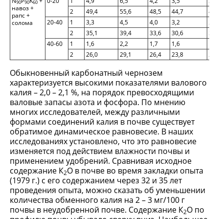
N
P
K
+
0-20
1
4,9
6,5
4,2
3,5
3,1
90
90
60
навоз +
2
49,4
55,6
48,5
44,7
40,
рапс +
20-40
1
3,3
4,5
4,0
3,2
2,9
солома
2
35,1
39,4
33,6
30,6
31,
40-60
1
1,6
2,2
1,7
1,6
1,6
2
26,0
29,1
26,4
23,8
24,
Обыкновенный карбонатный чернозем
характеризуется высокими показателями валового
калия – 2,0 – 2,1 %, на порядок превосходящими
валовые запасы азота и фосфора. По мнению
многих исследователей, между различными
формами соединений калия в почве существует
обратимое динамическое равновесие. В наших
исследованиях установлено, что это равновесие
изменяется под действием влажности почвы и
применением удобрений. Сравнивая исходное
содержание К
О в почве во время закладки опыта
2
(1979 г.) с его содержанием через 32 и 35 лет
проведения опыта, можно сказать об уменьшении
количества обменного калия на 2 – 3 мг/100 г
почвы в неудобренной почве. Содержание К
О по
2