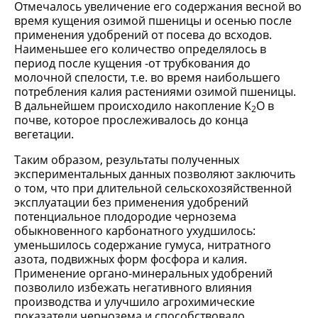
Отмечалось увеличение его содержания весной во
время кущения озимой пшеницы и осенью после
применения удобрений от посева до всходов.
Наименьшее его количество определялось в
период после кущения -от трубкования до
молочной спелости, т.е. во время наибольшего
потребления калия растениями озимой пшеницы.
В дальнейшем происходило накопление К
О в
2
почве, которое прослеживалось до конца
вегетации.
Таким образом, результаты полученных
экспериментальных данных позволяют заключить
о том, что при длительной сельскохозяйственной
эксплуатации без применения удобрений
потенциальное плодородие чернозема
обыкновенного карбонатного ухудшилось:
уменьшилось содержание гумуса, нитратного
азота, подвижных форм фосфора и калия.
Применение органо-минеральных удобрений
позволило избежать негативного влияния
производства и улучшило агрохимические
показатели чернозема и способствовало