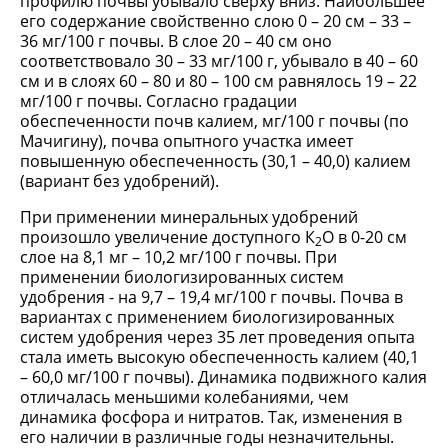
профилю почвы убывало сверху вниз. Наибольшее
его содержание свойственно слою 0 – 20 см – 33 –
36 мг/100 г почвы. В слое 20 – 40 см оно
соответствовало 30 – 33 мг/100 г, убывало в 40 – 60
см и в слоях 60 – 80 и 80 – 100 см равнялось 19 – 22
мг/100 г почвы. Согласно градации
обеспеченности почв калием, мг/100 г почвы (по
Мачигину), почва опытного участка имеет
повышенную обеспеченность (30,1 – 40,0) калием
(вариант без удобрений).
При применении минеральных удобрений
произошло увеличение доступного К
О в 0-20 см
2
слое на 8,1 мг – 10,2 мг/100 г почвы. При
применении биологизированных систем
удобрения - на 9,7 – 19,4 мг/100 г почвы. Почва в
вариантах с применением биологизированных
систем удобрения через 35 лет проведения опыта
стала иметь высокую обеспеченность калием (40,1
– 60,0 мг/100 г почвы). Динамика подвижного калия
отличалась меньшими колебаниями, чем
динамика фосфора и нитратов. Так, изменения в
его наличии в различные годы незначительны.