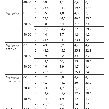
40-60
1
0,9
1,1
0,9
0,7
1,0
2
23,8
24,9
19,6
17,8
19,
N
P
K
0-20
1
3,5
4,8
4,6
3,9
3,2
90
90
60
2
38,2
44,3
40,6
35,5
30,
20-40
1
3,0
3,4
2,9
2,6
2,6
2
32,1
34,7
32,3
29,2
28,
40-60
1
1,4
1,7
1,6
1,2
1,1
2
24,4
24,9
23,1
22,0
23,
N
P
K
+
0-20
1
4,3
5,2
4,7
4,2
4,0
90
90
60
солома
2
43,2
45,9
35,8
32,3
36,
20-40
1
3,9
4,2
3,6
2,7
2,3
2
34,1
40,5
33,6
30,4
30,
40-60
1
1,6
1,9
1,7
1,4
1,3
2
26,1
28,6
25,1
24,6
25,
N
P
K
+
0-20
1
4,2
6,0
4,9
4,4
4,0
90
90
60
сидераты
2
40,1
44,6
36,4
33,5
35,
20-40
1
3,3
4,7
3,8
3,3
3,0
2
34,9
38,9
32,7
30,4
30,
40-60
1
1,4
1,9
1,5
1,2
1,3
2
25,9
28,0
24,3
22,6
22,