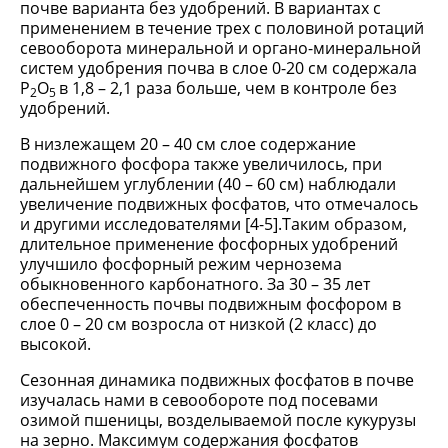
почве варианта без удобрений. В вариантах с
применением в течение трех с половиной ротаций
севооборота минеральной и органо-минеральной
систем удобрения почва в слое 0-20 см содержала
Р
О
в 1,8 – 2,1 раза больше, чем в контроле без
2
5
удобрений.
В низлежащем 20 – 40 см слое содержание
подвижного фосфора также увеличилось, при
дальнейшем углублении (40 – 60 см) наблюдали
увеличение подвижных фосфатов, что отмечалось
и другими исследователями [4-5].Таким образом,
длительное применение фосфорных удобрений
улучшило фосфорный режим чернозема
обыкновенного карбонатного. За 30 – 35 лет
обеспеченность почвы подвижным фосфором в
слое 0 – 20 см возросла от низкой (2 класс) до
высокой.
Сезонная динамика подвижных фосфатов в почве
изучалась нами в севообороте под посевами
озимой пшеницы, возделываемой после кукурузы
на зерно. Максимум содержания фосфатов