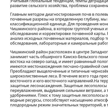
Учитывая глобальные тенденции, темпы деградации
развитие сельского хозяйства, проблема сохранен
Главным методом диагностирования почв в полевы
почвенные разрезы на определенную глубину, мы
классификационной единице. Для проведения мон
Чишминского района, в котором группой ученых и
обследованию и корректировке почвенной карты. Р
анализ исходных почвенных материалов, подбор 
обследования, лабораторные и камеральные работ
Чишминский район расположен в центре Западног
занимает часть обширного Камско-Бельского пони
востока на северо-запад, и имеет равнинный поло
имеются местонахождения песчано‑гравийной смес
Преобладают выщелоченные и типичные чернозёмы
широколиственные леса. В течение всего года пр
восточного и юго-восточного направлений.На тер
защитные лесонасаждения. Защитные лесополосы 
переувлажнения, выдувания сильными ветрами, а
удобрениями. Плюс к тому защитные лесополосы 
водные ресурсы, способствуют насыщению атмосфе
плодородным режим значительных территорий, в т