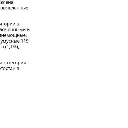
авлена
ы выявленные
итории в
щелоченными и
еднемощные,
гумусные 119
а (1,1%),
и категории
тостан в