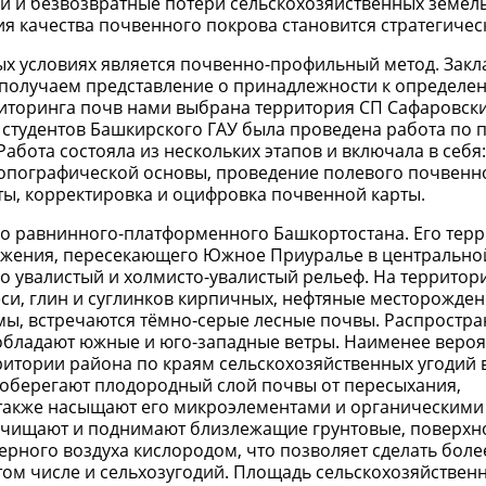
 и безвозвратные потери сельскохозяйственных земель,
ия качества почвенного покрова становится стратегичес
х условиях является почвенно-профильный метод. Зак
 получаем представление о принадлежности к определе
иторинга почв нами выбрана территория СП Сафаровски
 студентов Башкирского ГАУ была проведена работа по
абота состояла из нескольких этапов и включала в себя
топографической основы, проведение полевого почвенн
ы, корректировка и оцифровка почвенной карты.
о равнинного-платформенного Башкортостана. Его тер
жения, пересекающего Южное Приуралье в центральной
го увалистый и холмисто-увалистый рельеф. На территор
и, глин и суглинков кирпичных, нефтяные месторожден
, встречаются тёмно‑серые лесные почвы. Распростр
еобладают южные и юго-западные ветры. Наименее веро
ритории района по краям сельскохозяйственных угодий
оберегают плодородный слой почвы от пересыхания,
 также насыщают его микроэлементами и органическими
очищают и поднимают близлежащие грунтовые, поверхн
рного воздуха кислородом, что позволяет сделать боле
ом числе и сельхозугодий. Площадь сельскохозяйствен