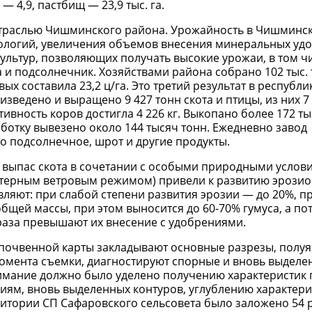
 — 4,9, пастбищ — 23,9 тыс. га.
траслью Чишминского района. Урожайность в Чишминс
нологий, увеличения объемов внесения минеральных уд
ультур, позволяющих получать высокие урожаи, в том ч
а и подсолнечник. Хозяйствами района собрано 102 тыс. 
х составила 23,2 ц/га. Это третий результат в республик
зведено и выращено 9 427 тонн скота и птицы, из них 7
ивность коров достигла 4 226 кг. Выкопано более 172 т
аботку вывезено около 144 тысяч тонн. Ежедневно завод
ло подсолнечное, шрот и другие продукты.
 выпас скота в сочетании с особыми природными услов
актерным ветровым режимом) привели к развитию эрози
вляют: при слабой степени развития эрозии — до 20%, п
бщей массы, при этом выносится до 60-70% гумуса, а по
5 раза превышают их внесение с удобрениями.
почвенной карты закладывают основные разрезы, полу
омента съемки, диагностируют спорные и вновь выделе
нимание должно было уделено получению характеристик
иям, вновь выделенных контуров, углублению характери
итории СП Сафаровского сельсовета было заложено 54 р