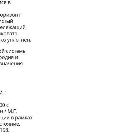
ся в
горизонт
листый
ижележащий
мковато-
ко уплотнен.
ой системы
родия и
азначения.
. :
00 с
 / М.Г.
ции в рамках
стояние,
158.