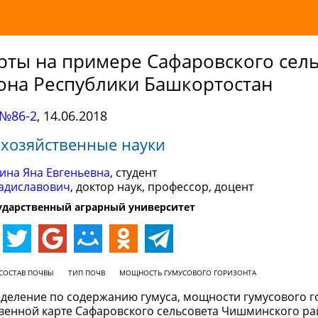
рты на примере Сафаровского сель
она Республики Башкортостан
№86-2
,
14.06.2018
охозяйственные науки
ина Яна Евгеньевна
, студент
адиславович
, доктор наук, профессор, доцент
ударственный аграрный университет
СОСТАВ ПОЧВЫ
ТИП ПОЧВ
МОЩНОСТЬ ГУМУСОВОГО ГОРИЗОНТА
деление по содержанию гумуса, мощности гумусового г
венной карте Сафаровского сельсовета Чишминского р