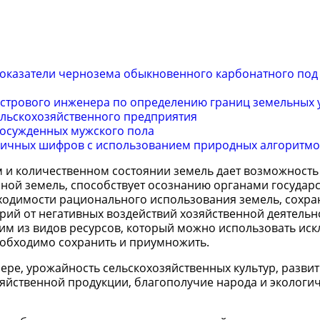
показатели чернозема обыкновенного карбонатного под
стрового инженера по определению границ земельных 
ельскохозяйственного предприятия
 осужденных мужского пола
ричных шифров с использованием природных алгоритмо
 и количественном состоянии земель дает возможность
ной земель, способствует осознанию органами государ
ходимости рационального использования земель, сохра
ий от негативных воздействий хозяйственной деятельно
ним из видов ресурсов, который можно использовать ис
еобходимо сохранить и приумножить.
мере, урожайность сельскохозяйственных культур, разви
зяйственной продукции, благополучие народа и экологи