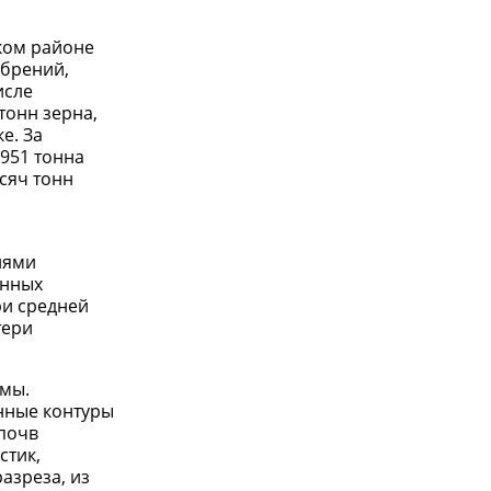
ком районе
обрений,
исле
тонн зерна,
е. За
 951 тонна
ысяч тонн
иями
онных
ри средней
тери
ямы.
нные контуры
 почв
стик,
азреза, из