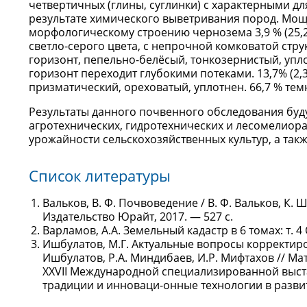
четвертичных (глины, суглинки) с характерными
результате химического выветривания пород. Мощн
морфологическому строению чернозема 3,9 % (25,
светло-серого цвета, с непрочной комковатой структ
горизонт, пепельно-белёсый, тонкозернистый, упл
горизонт переходит глубокими потеками. 13,7% (2,3
призматический, ореховатый, уплотнен. 66,7 % те
Результаты данного почвенного обследования буд
агротехнических, гидротехнических и лесомелио
урожайности сельскохозяйственных культур, а так
Список литературы
Вальков, В. Ф. Почвоведение / В. Ф. Вальков, К. Ш.
Издательство Юрайт, 2017. — 527 с.
Варламов, А.А. Земельный кадастр в 6 томах: т. 4 
Ишбулатов, М.Г. Актуальные вопросы корректир
Ишбулатов, Р.А. Миндибаев, И.Р. Мифтахов // 
XXVII Международной специализированной выста
традиции и инноваци-онные технологии в развити