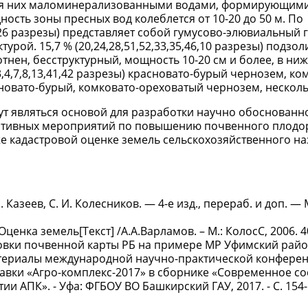
 для них маломинерализованными водами, формирующими
ость зоны пресных вод колеблется от 10-20 до 50 м. По
26 разрезы) представляет собой гумусово-элювиальный 
урой. 15,7 % (20,24,28,51,52,33,35,46,10 разрезы) подзо
отнен, бесструктурный, мощность 10-20 см и более, в н
,4,7,8,13,41,42 разрезы) красновато-бурый чернозем, ко
мновато-бурый, комковато-ореховатый чернозем, несколь
ут являться основой для разработки научно обоснованн
ративных мероприятий по повышению почвенного плодо
же кадастровой оценке земель сельскохозяйственного н
 Казеев, С. И. Колесников. — 4-е изд., перераб. и доп. — М
Оценка земель[Текст] /А.А.Варламов. – М.: КолосС, 2006. 4
овки почвенной карты РБ на примере МР Уфимский район
Материалы международной научно-практической конферен
вки «Агро-комплекс-2017» в сборнике «Современное со
и АПК». - Уфа: ФГБОУ ВО Башкирский ГАУ, 2017. - С. 154-