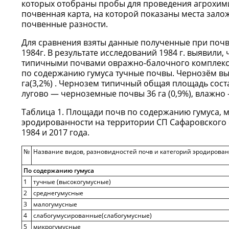
которых отобраны пробы для проведения агрохими
почвенная карта, на которой показаны места зал
почвенные разности.
Для сравнения взяты данные полученные при поч
1984г. В результате исследований 1984 г. выявил
типичными почвами овражно-балочного комплекс
по содержанию гумуса тучные почвы. Чернозём вы
га(3,2%) . Чернозем типичный общая площадь состав
лугово — черноземные почвы 36 га (0,9%), влажно —
Таблица 1. Площади почв по содержанию гумуса, м
эродированности на территории СП Сафаровского
1984 и 2017 года.
№
Название видов, разновидностей почв и категорий эродирова
По содержанию гумуса
1
тучные (высокогумусные)
2
среднегумусные
3
малогумусные
4
слабогумусированные(слабогумусные)
5
микрогумусные