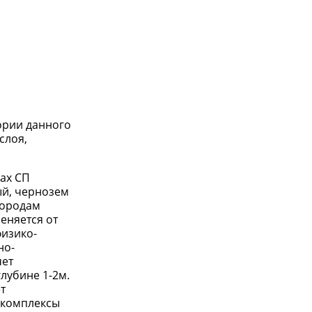
ории данного
слоя,
ах СП
ый, чернозем
породам
еняется от
физико-
но-
чет
лубине 1-2м.
т
 комплексы