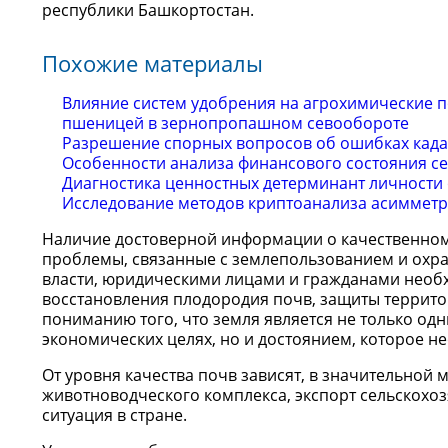
республики Башкортостан.
Похожие материалы
Влияние систем удобрения на агрохимические 
пшеницей в зернопропашном севообороте
Разрешение спорных вопросов об ошибках када
Особенности анализа финансового состояния с
Диагностика ценностных детерминант личности
Исследование методов криптоанализа асиммет
Hаличие достоверной информации о качественном
проблемы, связанные с землепользованием и охра
власти, юридическими лицами и гражданами необ
восстановления плодородия почв, защиты территор
пониманию того, что земля является не только од
экономических целях, но и достоянием, которое н
От уровня качества почв зависят, в значительной 
животноводческого комплекса, экспорт сельскохо
ситуация в стране.