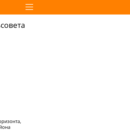
совета
оризонта,
айона