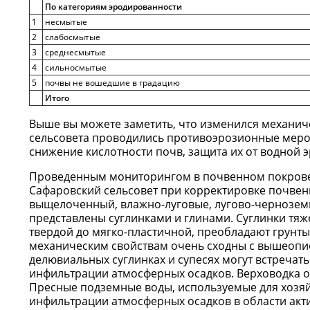
По категориям эродированности
1
несмытые
2
слабосмытые
3
среднесмытые
4
сильносмытые
5
почвы не вошедшие в градацию
Итого
Выше вы можете заметить, что изменился механиче
сельсовета проводились противоэрозионные мероп
снижение кислотности почв, защита их от водной 
Проведенным мониторингом в почвенном покрове 
Сафаровский сельсовет при корректировке почвенн
выщелоченный, влажно-луговые, лугово-чернозе
представлены суглинками и глинами. Суглинки тяже
твердой до мягко-пластичной, преобладают грунты
механическим свойствам очень сходны с вышеопис
делювиальных суглинках и супесях могут встречат
инфильтрации атмосферных осадков. Верховодка о
Пресные подземные воды, используемые для хозяй
инфильтрации атмосферных осадков в области акти