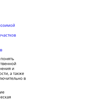
 озимой
участков
в
 понять
ственной
нения и
сти, а также
ключительно в
тие
ческая