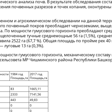
ческого анализа почв. В результате обследования сост
ожения почвенных разрезов и точек копания, оконтурен
венном и агрохимическом обследовании на данной терр
и, что почвенный покров преобладает черноземами, вы
а. По мощности гумусового горизонта преобладают ср
щелоченные тучные среднемощные 56 га (1,5%), средне
ила 2522 га (67,7 %). Общая площадь по пройме рек 40 г
 луговые 13 га (0,3%).
ощности гумусового горизонта, механическому составу 
 сельсовета МР Чишминского района Республики Башкор
нности
1984 год
2017 год
Площадь,га
Площадь,га
83
1665,11
2333
7141,56
443
49,83
0
0
0
0