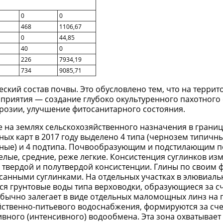
0
0
468
1106,67
0
44,85
40
0
226
7934,19
734
9085,71
ский состав почвы. Это обусловлено тем, что на террит
риятия — создание глубоко окультуренного пахотного 
эрозии, улучшение фитосанитарного состояния.
на землях сельскохозяйственного назначения в границ
ых карт в 2017 году выделено 4 типа (чернозем типичн
мные) и 4 подтипа. Почвообразующим и подстилающим 
лые, средние, реже легкие. Консистенция суглинков изм
 твердой и полутвердой консистенции. Глины по своим 
анными суглинками. На отдельных участках в элювиаль
ься грунтовые воды типа верховодки, образующиеся за с
бычно залегает в виде отдельных маломощных линз на г
ственно-питьевого водоснабжения, формируются за сче
вного (интенсивного) водообмена. Эта зона охватывает