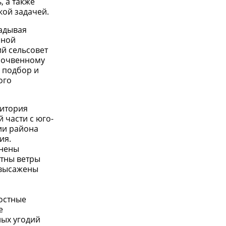
 а также
кой задачей.
ладывая
нной
й сельсовет
 почвенному
: подбор и
ого
ритория
 части с юго-
ии района
ия.
анены
ятны ветры
 высажены
остные
е
ных угодий