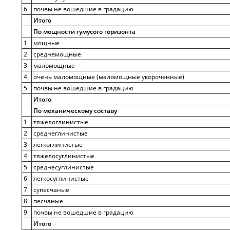
6
почвы не вошедшие в градацию
Итого
По мощности гумусого горизонта
1
мощные
2
среднемощные
3
маломощные
4
очень маломощные (маломощные укороченные)
5
почвы не вошедшие в градацию
Итого
По механическому составу
1
тяжелоглинистые
2
среднеглинистые
3
легкоглинистые
4
тяжелосуглинистые
5
среднесуглинистые
6
легкосуглинистые
7
супесчаные
8
песчаные
9
почвы не вошедшие в градацию
Итого