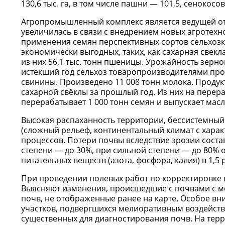
130,6 тыс. га, в том числе пашни — 101,5, сенокосов
Агропромышленный комплекс является ведущей о
увеличилась в связи с внедрением новых агротех
применения семян перспективных сортов сельхозк
экономически выгодных, таких, как сахарная свекл
из них 56,1 тыс. тонн пшеницы. Урожайность зерновы
истекший год сельхоз товаропроизводителями прои
свинины. Произведено 11 008 тонн молока. Продукт
сахарной свёклы за прошлый год. Из них на перер
перерабатывает 1 000 тонн семян и выпускает мас
Высокая распаханность территории, бессистемный
(сложный рельеф, континентальный климат с хар
процессов. Потери почвы вследствие эрозии соста
степени — до 30%, при сильной степени — до 80% о
питательных веществ (азота, фосфора, калия) в 1,
При проведении полевых работ по корректировке 
Выясняют изменения, происшедшие с почвами с м
почв, не отображенные ранее на карте. Особое в
участков, подвергшихся мелиоративным воздейств
существенных для диагностирования почв. На терр