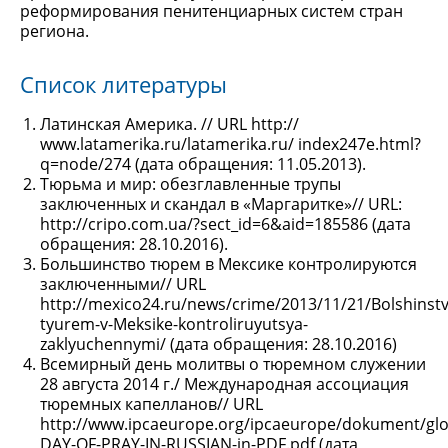
реформирования пенитенциарных систем стран
региона.
Список литературы
Латинская Америка. // URL http://
www.latamerika.ru/latamerika.ru/ index247e.html?
q=node/274 (дата обращения: 11.05.2013).
Тюрьма и мир: обезглавленные трупы
заключенных и скандал в «Маргаритке»// URL:
http://cripo.com.ua/?sect_id=6&aid=185586 (дата
обращения: 28.10.2016).
Большинство тюрем в Мексике контролируются
заключенными// URL
http://mexico24.ru/news/crime/2013/11/21/Bolshinstv
tyurem-v-Meksike-kontroliruyutsya-
zaklyuchennymi/ (дата обращения: 28.10.2016)
Всемирный день молитвы о тюремном служении
28 августа 2014 г./ Международная ассоциация
тюремных капелланов// URL
http://www.ipcaeurope.org/ipcaeurope/dokument/glo
DAY-OF-PRAY-IN-RUSSIAN-in-PDF.pdf (дата