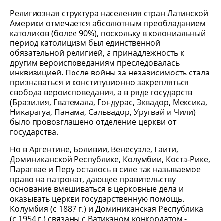
Религиозная структура населения стран Латинской
Америки отмечается абсолютным преобладанием
католиков (более 90%), поскольку в колониальный
период католицизм был единственной
обязательной религией, а принадлежность к
другим вероисповеданиям преследовалась
инквизицией. После войны за независимость стала
признаваться и конституционно закрепляться
свобода вероисповедания, а в ряде государств
(Бразилия, Гватемала, Гондурас, Эквадор, Мексика,
Никарагуа, Панама, Сальвадор, Уругвай и Чили)
было провозглашено отделение церкви от
государства.
Но в Аргентине, Боливии, Венесуэле, Гаити,
Доминиканской Республике, Колумбии, Коста-Рике,
Парагвае и Перу осталось в силе так называемое
право на патронат, дающее правительству
основание вмешиваться в церковные дела и
оказывать церкви государственную помощь.
Колумбия (с 1887 г.) и Доминиканская Республика
(с 1954 г.) связаны с Ватиканом конкордатом -