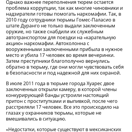
Однако важнее переполнения тюрем остается
проблема коррупции, так как многие чиновники и
надзиратели готовы помогать наркомафии. Так, в
2010 году сотрудники тюрьмы Гомес-Паласио в
штате Дуранго не только выдали заключенным
оружие, но также снабдили их служебным
автотранспортом для поездки на «карательную
акцию» наркомафии. Автоколонна с
вооруженными заключенными прибыла в нужное
место и убила 17 человек во время вечеринки.
Затем преступники благополучно вернулись
обратно в тюрьму, где они могли чувствовать себя
в безопасности и под надежной для них охраной.
В июле 2011 года в тюрьме города Хуарес двое
заключенных открыли камеру, в которой члены
конкурирующей банды устроили настоящий
притон с проститутками и выпивкой, после чего
расстреляли 17 человек. Все это происходило на
глазах у охранников тюрьмы, которые не
вмешивались в ситуацию.
«Недостатки, которые существуют в мексиканских