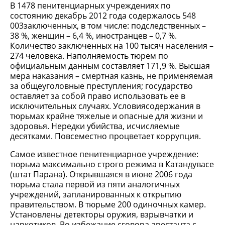
В 1478 пенитенциарных учреждениях по
состоянию декабрь 2012 года содержалось 548
003заключенных, в том числе: подследственных –
38 %, женщин – 6,4 %, иностранцев – 0,7 %.
Количество заключенных на 100 тысяч населения –
274 человека. Наполняемость тюрем по
официальным данным составляет 171,9 %. Высшая
мера наказания – смертная казнь, не применяемая
за общеуголовные преступления; государство
оставляет за собой право использовать ее в
исключительных случаях. Условиясодержания в
тюрьмах крайне тяжелые и опасные для жизни и
здоровья. Нередки убийства, исчисляемые
десятками. Повсеместно процветает коррупция.
Самое известное пенитенциарное учреждение:
тюрьма максимально строго режима в Катандувасе
(штат Парана). Открывшаяся в июне 2006 года
тюрьма стала первой из пяти аналогичных
учреждений, запланированных к открытию
правительством. В тюрьме 200 одиночных камер.
Установлены детекторы оружия, взрывчатки и
наркотиков. Во избежание сговора арестанта с