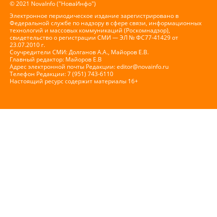
© 2021 NovaInfo ("НоваИнфо")
Электронное периодическое издание зарегистрировано в
Федеральной службе по надзору в сфере связи, информационных
технологий и массовых коммуникаций (Роскомнадзор),
свидетельство о регистрации СМИ — ЭЛ № ФС77-41429 от
23.07.2010 г.
Соучредители СМИ: Долганов А.А., Майоров Е.В.
Главный редактор: Майоров Е.В
Адрес электронной почты Редакции:
editor@novainfo.ru
Телефон Редакции: 7 (951) 743-6110
Настоящий ресурс содержит материалы 16+