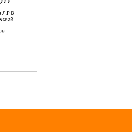
ции и
 Л.Р В
ческой
ов