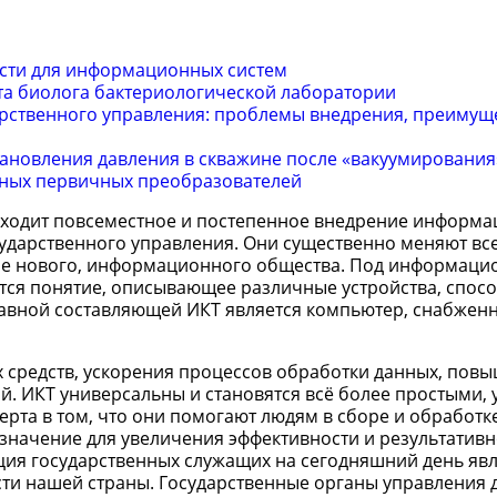
сти для информационных систем
та биолога бактериологической лаборатории
арственного управления: проблемы внедрения, преимущ
ановления давления в скважине после «вакуумирования
ьных первичных преобразователей
сходит повсеместное и постепенное внедрение информа
сударственного управления. Они существенно меняют вс
ие нового, информационного общества. Под информаци
ся понятие, описывающее различные устройства, спосо
авной составляющей ИКТ является компьютер, снабжен
средств, ускорения процессов обработки данных, повы
. ИКТ универсальны и становятся всё более простыми,
ерта в том, что они помогают людям в сборе и обработк
начение для увеличения эффективности и результативн
ия государственных служащих на сегодняшний день явл
сти нашей страны. Государственные органы управления