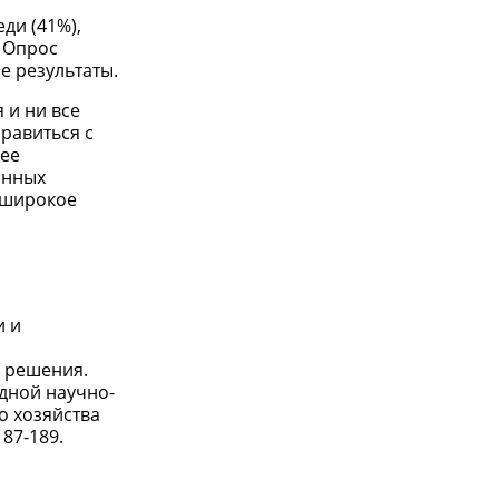
ди (41%),
. Опрос
е результаты.
 и ни все
равиться с
шее
онных
 широкое
и и
 решения.
дной научно-
о хозяйства
87-189.