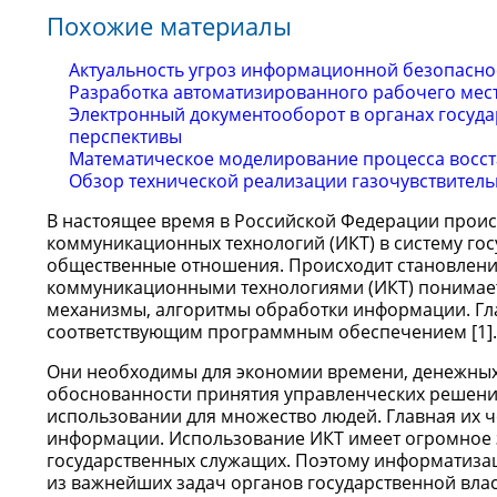
Похожие материалы
Актуальность угроз информационной безопасно
Разработка автоматизированного рабочего мес
Электронный документооборот в органах госуд
перспективы
Математическое моделирование процесса восст
Обзор технической реализации газочувствител
В настоящее время в Российской Федерации прои
коммуникационных технологий (ИКТ) в систему го
общественные отношения. Происходит становлен
коммуникационными технологиями (ИКТ) понимает
механизмы, алгоритмы обработки информации. Гл
соответствующим программным обеспечением [1].
Они необходимы для экономии времени, денежных 
обоснованности принятия управленческих решений
использовании для множество людей. Главная их ч
информации. Использование ИКТ имеет огромное з
государственных служащих. Поэтому информатизац
из важнейших задач органов государственной вла