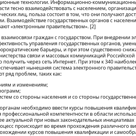
ционные технологии. Информационно-коммуникационн
асти тесно взаимодействовать с населением, организац
ских лиц, польза состоит в том, что они получают дост
. Взаимодействие государственных органов с населени
ют «электронным правительством». [2]
 взаимосвязи граждан с государством. При внедрении э
фективность управления государственных органов, уме
юрократические барьеры, и при этом существенно сниж
инистерства связи и массовых коммуникаций Российской
о получить через сеть Интернет. При этом к 340 наиболе
спечивает нынешняя система электронного правительств
 ряд проблем, таких как:
ниям и изменениям;
рограмм;
стем со стороны населения и со стороны государственн
осорганам необходимо ввести курсы повышения квалифик
 профессиональной компетентности в области использ
лее актуальной при новых законодательных инициативах
роцесс происходит во время прохождения различного в
рохождении курсов повышения квалификации и самообра