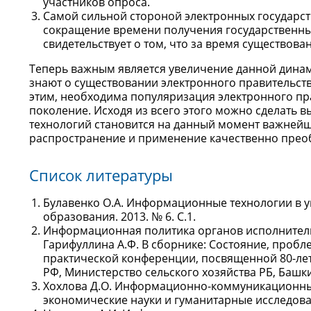
участников опроса.
Самой сильной стороной электронных государств
сокращение времени получения государственных 
свидетельствует о том, что за время существов
Теперь важным является увеличение данной динами
знают о существовании электронного правительств
этим, необходима популяризация электронного пр
поколение. Исходя из всего этого можно сделать
технологий становится на данный момент важней
распространение и применение качественно преоб
Список литературы
Булавенко О.А. Информационные технологии в
образования. 2013. № 6. С.1.
Информационная политика органов исполнитель
Гарифуллина А.Ф. В сборнике: Состояние, проб
практической конференции, посвященной 80-ле
РФ, Министерство сельского хозяйства РБ, Башки
Хохлова Д.О. Информационно-коммуникационные
экономические науки и гуманитарные исследовани