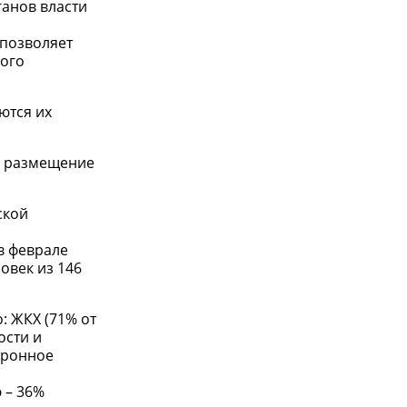
анов власти
 позволяет
ного
ются их
е размещение
ской
в феврале
овек из 146
: ЖКХ (71% от
ости и
ктронное
 – 36%