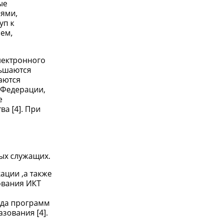
ые
иями,
уп к
ем,
лектронного
ньшаются
аются
 Федерации,
е
а [4]. При
ых служащих.
ации ,а также
ования ИКТ
ида программ
зования [4].