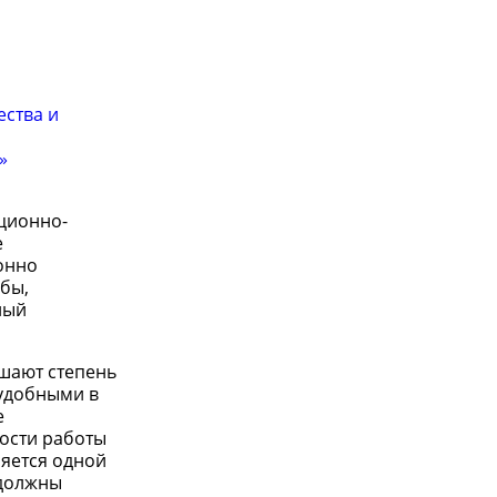
ества и
»
ционно-
е
онно
бы,
ный
шают степень
 удобными в
е
ости работы
яется одной
 должны