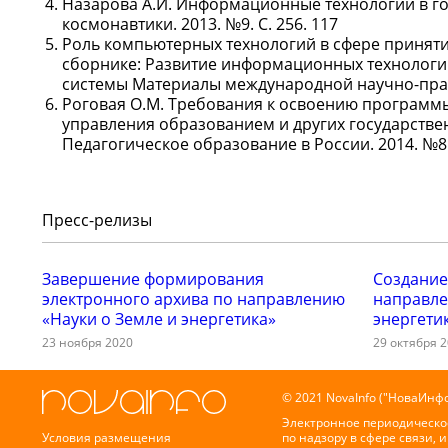
Назарова А.И. Информационные технологии в г
космонавтики. 2013. №9. С. 256. 117
Роль компьютерных технологий в сфере приняти
сборнике: Развитие информационных технологи
системы Материалы международной научно-практ
Роговая О.М. Требования к освоению программ
управления образованием и других государстве
Педагогическое образование в России. 2014. №8. 
Пресс-релизы
Завершение формирования
Создание
электронного архива по направлению
направле
«Науки о Земле и энергетика»
энергети
23 ноября 2020
29 октября 
© 2021 NovaInfo ("НоваИнфо
Электронное периодическо
Условия размещения
по надзору в сфере связи,