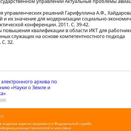
осударственном управлении Актуальные проблемы авиа
я управленческих решений Гарифуллина А.Ф., Хайдарова
й и их значение для модернизации социально-экономи
ической конференции. 2011. С. 39-42.
ы повышения квалификации в области ИКТ для работник
нных служащих на основе компетентностного подхода
С. 32.
 электронного архива по
нию «Науки о Земле и
ка»
2020
")
е издание зарегистрировано в Федеральной службе
 информационных технологий и массовых