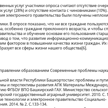
енных услуг участники опроса считают отсутствие очере
услуг (28%) и отсутствие контакта с чиновниками (10%)
ания электронного правительства были получены неплохи
ки. В опросе показано, что ни все граждане пользуются
а, особенно граждане преклонного возраста, и чтобы сп
авительства и обучение основам его пользования стар
 вывод о том, что развитие информационно-коммуникаци
шим фактором в повышении качества жизни граждан. Их
разует все сферы жизни нашего общества[6].
 управлении образованием Современные проблемы наук
ной власти Республики Башкортостан: проблемы и пути
лемы и перспективы развития АПК Материалы Междунаро
тию ФГБОУ ВПО Башкирский ГАУ. Министерство сельског
рский государственный аграрный университет. 2010. С. 1
 технологии и электронное правительство Социально-
я. 2014. № 2. С.133-134.