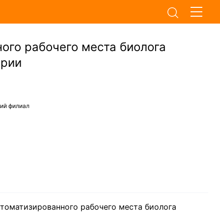
ого рабочего места биолога
ории
кий филиал
втоматизированного рабочего места биолога