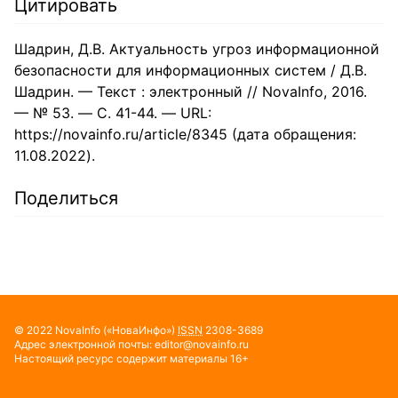
Цитировать
Шадрин, Д.В. Актуальность угроз информационной
безопасности для информационных систем / Д.В.
Шадрин. — Текст : электронный // NovaInfo, 2016.
— № 53. — С. 41-44. — URL:
https://novainfo.ru/article/8345 (дата обращения:
11.08.2022).
Поделиться
© 2022
NovaInfo
(«НоваИнфо»)
ISSN
2308-3689
Адрес электронной почты:
editor@novainfo.ru
Настоящий ресурс содержит материалы 16+