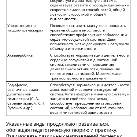
сосудистую и дыхательную системы,
содействует развитию координационных и
скоростно-силовых способностей, общей
ловкости, скоростной и общей
выносливости
Упражнения на
Позволяют снизить массу тела, повысить
кардио-тренажерах
уровень общей выносливости,
способствуют профилактике заболеваний
сердечно-сосудистой системы. Дают
возможность четко дозировать нагрузку по
объему и интенсивности
Аквааэробика
Способствует нормализации деятельности
сердечно-сосудистой и дыхательной
систем, закаливанию, повышению
двигательной активности, получению
положительных эмоций. Минимальная
травмоопасность упражнений
Бодифлекс,
Способствует нормализации деятельности
различные виды
дыхательной и сердечно-сосудистой
дыхательной
систем. Активизирует иммунную систему и
гимнастики (С. А.
защитные свойства организма,
Стрельниковой, К. П.
способствует преодолению стрессовых
Бутейко и др.)
состояний, избавлению от избыточного
веса и никотиновой зависимости
Указанные виды продолжают развиваться,
обогащая педагогическую теорию и практику.
Взаимосвязь различных направлений фитнеса с