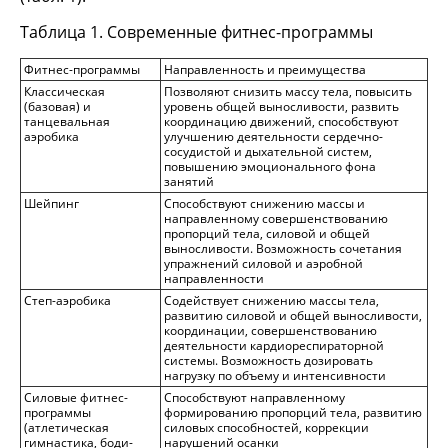
Таблица 1. Современные фитнес-программы
Фитнес-программы
Направленность и преимущества
Классическая
Позволяют снизить массу тела, повысить
(базовая) и
уровень общей выносливости, развить
танцевальная
координацию движений, способствуют
аэробика
улучшению деятельности сердечно-
сосудистой и дыхательной систем,
повышению эмоционального фона
занятий
Шейпинг
Способствуют снижению массы и
направленному совершенствованию
пропорций тела, силовой и общей
выносливости. Возможность сочетания
упражнений силовой и аэробной
направленности
Степ-аэробика
Содействует снижению массы тела,
развитию силовой и общей выносливости,
координации, совершенствованию
деятельности кардиореспираторной
системы. Возможность дозировать
нагрузку по объему и интенсивности
Силовые фитнес-
Способствуют направленному
программы
формированию пропорций тела, развитию
(атлетическая
силовых способностей, коррекции
гимнастика, боди-
нарушений осанки