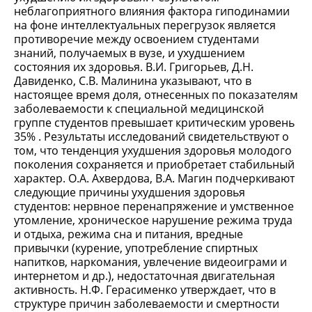
неблагоприятного влияния фактора гиподинамии
на фоне интеллектуальных перегрузок является
противоречие между освоением студентами
знаний, получаемых в вузе, и ухудшением
состояния их здоровья. В.И. Григорьев, Д.Н.
Давиденко, С.В. Малинина указывают, что в
настоящее время доля, отнесенных по показателям
заболеваемости к специальной медицинской
группе студентов превышает критическим уровень
35% . Результаты исследований свидетельствуют о
том, что тенденция ухудшения здоровья молодого
поколения сохраняется и приобретает стабильный
характер. О.А. Ахвердова, В.А. Магин подчеркивают
следующие причины ухудшения здоровья
студентов: нервное перенапряжение и умственное
утомление, хроническое нарушение режима труда
и отдыха, режима сна и питания, вредные
привычки (курение, употребление спиртных
напитков, наркомания, увлечение видеоиграми и
интернетом и др.), недостаточная двигательная
активность. Н.Ф. Герасименко утверждает, что в
структуре причин заболеваемости и смертности