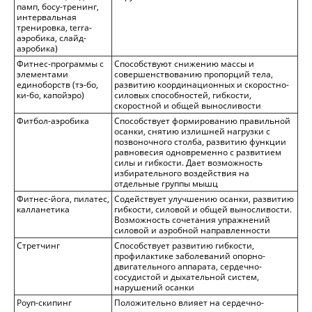
памп, босу-тренинг,
интервальная
тренировка, terra-
аэробика, слайд-
аэробика)
Фитнес-программы с
Способствуют снижению массы и
элементами
совершенствованию пропорций тела,
единоборств (тэ-бо,
развитию координационных и скоростно-
ки-бо, капойэро)
силовых способностей, гибкости,
скоростной и общей выносливости
Фитбол-аэробика
Способствует формированию правильной
осанки, снятию излишней нагрузки с
позвоночного столба, развитию функции
равновесия одновременно с развитием
силы и гибкости. Дает возможность
избирательного воздействия на
отдельные группы мышц
Фитнес-йога, пилатес,
Содействует улучшению осанки, развитию
калланетика
гибкости, силовой и общей выносливости.
Возможность сочетания упражнений
силовой и аэробной направленности
Стретчинг
Способствует развитию гибкости,
профилактике заболеваний опорно-
двигательного аппарата, сердечно-
сосудистой и дыхательной систем,
нарушений осанки
Pоуп-скипинг
Положительно влияет на сердечно-