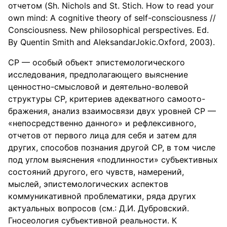
отчетом (Sh. Nichols and St. Stich. How to read your
own mind: A cognitive theory of self-consciousness //
Consciousness. New philosophical perspectives. Ed.
By Quentin Smith and AleksandarJokic.Oxford, 2003).
СР — особый объект эпистемологического
исследования, предполагающего выяснение
ценностно-смысловой и деятельно-волевой
структуры СР, критериев адекватного самоото-
бражения, анализ взаимосвязи двух уровней СР —
«непосредственно данного» и рефлексивного,
отчетов от первого лица для себя и затем для
других, способов познания другой СР, в том числе
под углом выяснения «подлинности» субъективных
состояний другого, его чувств, намерений,
мыслей, эпистемологических аспектов
коммуникативной проблематики, ряда других
актуальных вопросов (см.: Д.И. Дубровский.
Гносеология субъективной реальности. К