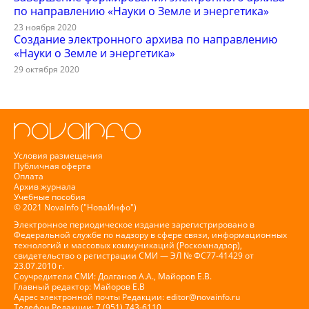
по направлению «Науки о Земле и энергетика»
23 ноября 2020
Создание электронного архива по направлению
«Науки о Земле и энергетика»
29 октября 2020
Условия размещения
Публичная оферта
Оплата
Архив журнала
Учебные пособия
© 2021 NovaInfo ("НоваИнфо")
Электронное периодическое издание зарегистрировано в
Федеральной службе по надзору в сфере связи, информационных
технологий и массовых коммуникаций (Роскомнадзор),
свидетельство о регистрации СМИ — ЭЛ № ФС77-41429 от
23.07.2010 г.
Соучредители СМИ: Долганов А.А., Майоров Е.В.
Главный редактор: Майоров Е.В
Адрес электронной почты Редакции:
editor@novainfo.ru
Телефон Редакции: 7 (951) 743-6110