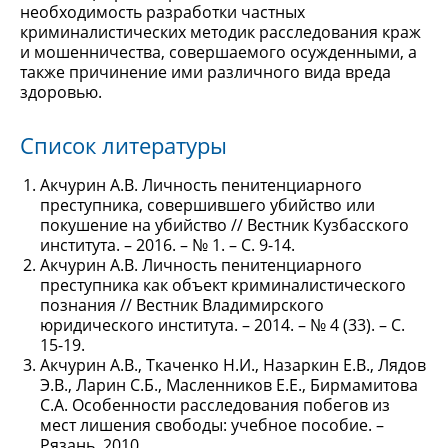
необходимость разработки частных
криминалистических методик расследования краж
и мошенничества, совершаемого осужденными, а
также причинение ими различного вида вреда
здоровью.
Список литературы
Акчурин А.В. Личность пенитенциарного
преступника, совершившего убийство или
покушение на убийство // Вестник Кузбасского
института. – 2016. – № 1. – С. 9-14.
Акчурин А.В. Личность пенитенциарного
преступника как объект криминалистического
познания // Вестник Владимирского
юридического института. – 2014. – № 4 (33). – С.
15-19.
Акчурин А.В., Ткаченко Н.И., Назаркин Е.В., Лядов
Э.В., Ларин С.Б., Масленников Е.Е., Бирмамитова
С.А. Особенности расследования побегов из
мест лишения свободы: учебное пособие. –
Рязань, 2010.