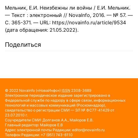
Мельник, Е.И. Неизбежны ли войны / Е.И. Мельник.
— Текст : электронный // NovaInfo, 2016. — № 57. —
С. 365-371. — URL: https://novainfo.ru/article/9534
(дата обращения: 21.05.2022).
Поделиться
© 2022
NovaInfo
(«НоваИнфо»)
ISSN
2308-3689
Электронное периодическое издание зарегистрировано в
Федеральной службе по надзору в сфере связи, информационных
технологий и массовых коммуникаций (Роскомнадзор),
свидетельство о регистрации СМИ — ЭЛ № ФС77-41429 от
23.07.2010 г.
Соучредители СМИ: Долганов А.А., Майоров Е.В.
Главный редактор: Майоров Е.В
Адрес электронной почты Редакции:
editor@novainfo.ru
Телефон Редакции: +7 (951) 743-6110