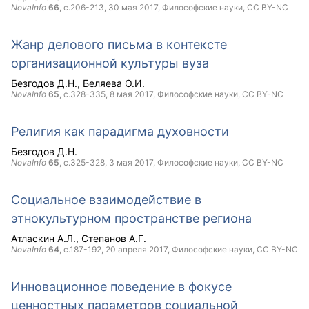
NovaInfo
66
, с.206-213,
30 мая 2017
, Философские науки,
CC BY-NC
Жанр делового письма в контексте
организационной культуры вуза
Безгодов Д.Н.
Беляева О.И.
NovaInfo
65
, с.328-335,
8 мая 2017
, Философские науки,
CC BY-NC
Религия как парадигма духовности
Безгодов Д.Н.
NovaInfo
65
, с.325-328,
3 мая 2017
, Философские науки,
CC BY-NC
Социальное взаимодействие в
этнокультурном пространстве региона
Атласкин А.Л.
Степанов А.Г.
NovaInfo
64
, с.187-192,
20 апреля 2017
, Философские науки,
CC BY-NC
Инновационное поведение в фокусе
ценностных параметров социальной