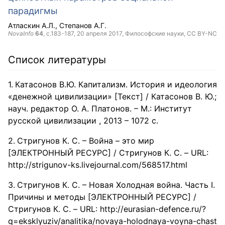
парадигмы
Атласкин А.Л.
Степанов А.Г.
NovaInfo
64
, с.183-187,
20 апреля 2017
, Философские науки,
CC BY-NC
Список литературы
Катасонов В.Ю. Капитализм. История и идеология
«денежной цивилизации» [Текст] / Катасонов В. Ю.;
науч. редактор О. А. Платонов. – М.: Институт
русской цивилизации , 2013 – 1072 с.
Стригунов К. С. – Война – это мир
[ЭЛЕКТРОННЫЙ РЕСУРС] / Стригунов К. С. – URL:
http://strigunov-ks.livejournal.com/568517.html
Стригунов К. С. – Новая Холодная война. Часть I.
Причины и методы [ЭЛЕКТРОННЫЙ РЕСУРС] /
Стригунов К. С. – URL: http://eurasian-defence.ru/?
q=eksklyuziv/analitika/novaya-holodnaya-voyna-chast