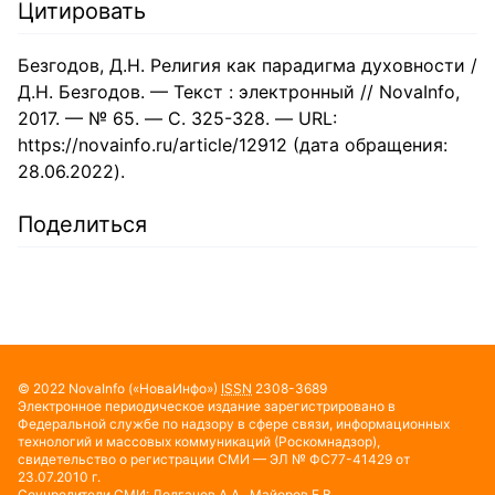
Цитировать
Безгодов, Д.Н. Религия как парадигма духовности /
Д.Н. Безгодов. — Текст : электронный // NovaInfo,
2017. — № 65. — С. 325-328. — URL:
https://novainfo.ru/article/12912 (дата обращения:
28.06.2022).
Поделиться
© 2022
NovaInfo
(«НоваИнфо»)
ISSN
2308-3689
Электронное периодическое издание зарегистрировано в
Федеральной службе по надзору в сфере связи, информационных
технологий и массовых коммуникаций (Роскомнадзор),
свидетельство о регистрации СМИ — ЭЛ № ФС77-41429 от
23.07.2010 г.
Соучредители СМИ: Долганов А.А., Майоров Е.В.