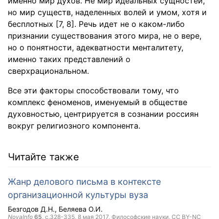
именно мир духов. Не мир идеальных сущностей,
но мир существ, наделенных волей и умом, хотя и
бесплотных [7, 8]. Речь идет не о каком-либо
признании существования этого мира, не о вере,
но о понятности, адекватности менталитету,
именно таких представлений о
сверхрациональном.
Все эти факторы способствовали тому, что
комплекс феноменов, именуемый в обществе
духовностью, центрируется в сознании россиян
вокруг религиозного компонента.
Читайте также
Жанр делового письма в контексте
организационной культуры вуза
Безгодов Д.Н.
Беляева О.И.
NovaInfo
65
, с.328-335,
8 мая 2017
, Философские науки,
CC BY-NC