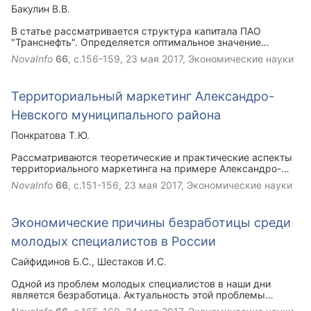
Бакулин В.В.
В статье рассматривается структура капитала ПАО
"Транснефть". Определяется оптимальное значение
структуры капитала для компании методом минимизации
NovaInfo
66
, с.156-159,
23 мая 2017
, Экономические науки
средневзвешенной стоимости капитала (WACC), а также
анализируется значение эффекта финансового рычага
компании.
Территориальный маркетинг Александро-
Невского муниципального района
Понкратова Т.Ю.
Рассматриваются теоретические и практические аспекты
территориального маркетинга на примере Александро-
Невского муниципального района Рязанской области.
NovaInfo
66
, с.151-156,
23 мая 2017
, Экономические науки
Экономические причины безработицы среди
молодых специалистов в России
Сайфидинов Б.С.
Шестаков И.С.
Одной из проблем молодых специалистов в наши дни
является безработица. Актуальность этой проблемы
состоит не столько в ее противоречивости, сколько в