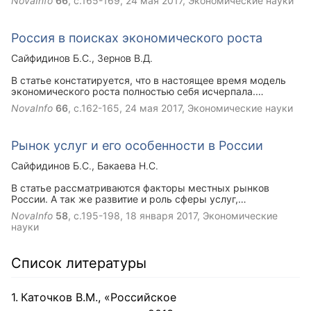
NovaInfo
66
, с.165-169,
24 мая 2017
, Экономические науки
противоречивом положении молодых специалистов на
рынке труда.
Россия в поисках экономического роста
Сайфидинов Б.С.
Зернов В.Д.
В статье констатируется, что в настоящее время модель
экономического роста полностью себя исчерпала.
Развитие блокируется сложившейся в России сырьевой
NovaInfo
66
, с.162-165,
24 мая 2017
, Экономические науки
экономической системой, которая противодействует
модернизации и сохраняет государственно-
монополистическую экономику.
Рынок услуг и его особенности в России
Сайфидинов Б.С.
Бакаева Н.С.
В статье рассматриваются факторы местных рынков
России. А так же развитие и роль сферы услуг,
особенности и специфика.
NovaInfo
58
, с.195-198,
18 января 2017
, Экономические
науки
Список литературы
Каточков В.М., «Российское