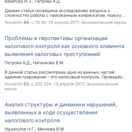
Вахитова И.З.
Петрова А.Д.
Данная статья посвящена исследованию вопроса о
сложностях работы с таможенным конфискатом, поиску
пути решений этого вопроса, а так же даче рекомендаций
NovaInfo
64
, с.78-81,
19 апреля 2017
, Экономические науки
по устранению и недопущению ошибок в этой сфере.
Проблемы и перспективы организации
налогового контроля как основного элемента
выявления налоговых преступлений
Петрова А.Д.
Напалкова В.М.
В данной статье рассмотрена одна из важных частей
администрирования – это налоговый контроль. Проведён
анализ проблем и пути решения, и перспективы
NovaInfo
63
, с.220-224,
13 апреля 2017
, Экономические
организации налогового контроля.
науки
Анализ структуры и динамики нарушений,
выявленных в ходе осуществления
налогового контроля
Идиатулов Н.Г.
Минеева В.М.