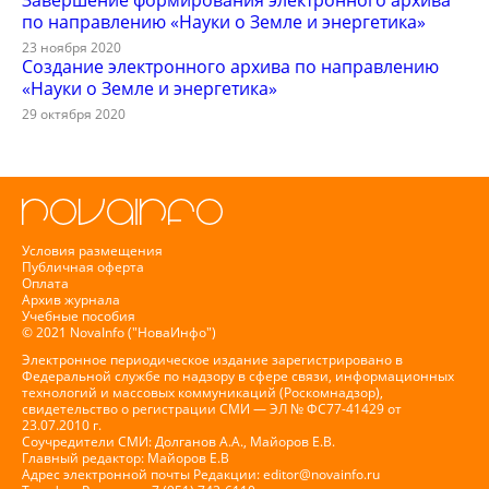
Завершение формирования электронного архива
по направлению «Науки о Земле и энергетика»
23 ноября 2020
Создание электронного архива по направлению
«Науки о Земле и энергетика»
29 октября 2020
Условия размещения
Публичная оферта
Оплата
Архив журнала
Учебные пособия
© 2021 NovaInfo ("НоваИнфо")
Электронное периодическое издание зарегистрировано в
Федеральной службе по надзору в сфере связи, информационных
технологий и массовых коммуникаций (Роскомнадзор),
свидетельство о регистрации СМИ — ЭЛ № ФС77-41429 от
23.07.2010 г.
Соучредители СМИ: Долганов А.А., Майоров Е.В.
Главный редактор: Майоров Е.В
Адрес электронной почты Редакции:
editor@novainfo.ru