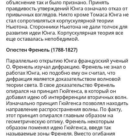
объяснение так и было признано. Принять
правдивость утверждений Юнга означало отказ от
привычных взглядов. Никто кроме Томаса Юнга не
стал сопротивляться корпускулярной теории
Ньютона. Сторонники Ньютона не дали толчок для
развития идеи Юнга. Корпускулярная теория все
еще оставалась непобедимой.
Огюстен Френель (1788-1827)
Параллельно открытию Юнга французский ученый
О. Френель изучал дифракцию. Френель не знал о
работах Юнга, но подобно ему он считал, что
дифракция является доказательством волновой
теории света. В свое доказательство Френель
опирался на принцип Гюйгенса, в который он
добавил идею об интерференции вторичных волн.
Изначально принцип Гюйгенса позволял находить
направление распространения волны. По факту,
этот принцип опирался главным образом на
геометрическую оптику. Френель некоторым
образом поменял идею Гюйгенса, введя так
называемые зоны Френеля. Вместо огибания