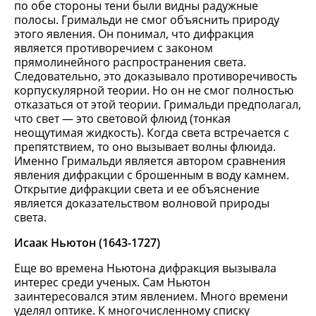
по обе стороны тени были видны радужные
полосы. Гримальди не смог объяснить природу
этого явления. Он понимал, что дифракция
является противоречием с законом
прямолинейного распространения света.
Следовательно, это доказывало противоречивость
корпускулярной теории. Но он не смог полностью
отказаться от этой теории. Гримальди предполагал,
что свет — это световой флюид (тонкая
неощутимая жидкость). Когда света встречается с
препятствием, то оно вызывает волны флюида.
Именно Гримальди является автором сравнения
явления дифракции с брошенным в воду камнем.
Открытие дифракции света и ее объяснение
является доказательством волновой природы
света.
Исаак Ньютон (1643-1727)
Еще во времена Ньютона дифракция вызывала
интерес среди ученых. Сам Ньютон
заинтересовался этим явлением. Много времени
уделял оптике. К многочисленному списку