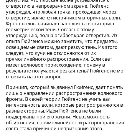
Допустим, что плоская волна устремляется к
отверстию в непрозрачном экране. Гюйгенс
утверждал, что любая точка, проходящая через
отверстие, является источником вторичных волн.
Фронт волны начинает заполнять территорию
геометрической тени. Согласно этому
утверждению, волна огибает края отверстия. Из
опыта Гюйгенса можно заметить, что предметы,
освещаемые светом, дают резкую тень. Из этого
следует, что лучи не отклоняются от их
прямолинейного распространения. Если свет
имеет волновое происхождение, почему в
результате получается резкая тень? Гюйгенс не мог
ответить на этот вопрос.
Принцип, который выдвинул Гюйгенс, дает понять
лишь о направлении распространения волнового
фронта. В своей теории Гюйгенс не учитывал
интенсивность волн, которые распространяются в
разные стороны. Идеи Гюйгенса не были
поддержаны при его жизни. Невозможность
объяснения о прямолинейности распространения
света стала причиной непризнания этого