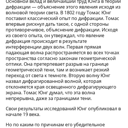
Основной вклад и величайший труд Юнга в теории
дифракции — объяснение этого явления исходя из
волновой теории света. В 1802 году Томас Юнг
поставил классический опыт по дифракции. Томас
впервые рискнул дать такое, с одной стороны
противоречивое, объяснение дифракции. Исходя
из своего опыта, он утверждал, что явление
дифракция происходит в результате
интерференции двух волн. Первая прямая
падающая волна распространяется во всех точках
пространства согласно законам геометрической
оптики. Она претерпевает разрыв на границе
геометрической тени, там и возникает резкий
переход от света к темноте. Вторую волну Юнг
назвал дифрагированной волной, которая
отклоняется края освещенного дифрагирующего
экрана. Томас Юнг думал, что эта волна
непрерывна, даже за границами тени.
Свои результаты исследований Юнг опубликовал в
начале 19 века.
Но по каким-то причинам его убедительное