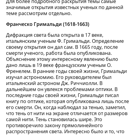
Для более подробного раскрытия темы самые
значимые открытия известных ученых по данной
теме рассмотрим отдельно.
Франческо Гримальди (1618-1663)
Дифракция света была открыта в 17 веке,
итальянским ученым Ф. Гримальди. Определение
своему открытия он дал сам. В 1665 году, после
смерти ученого, работа была опубликована.
Объяснение этому интересному явлению было
дано лишь в 19 веке французским ученым О.
Френелем. В ранние годы своей жизни, Гримальди
изучал астрономию. Его руководителем был
итальянский астроном Дж. Риччиолли. В
дальнейшем он увлекся проблемами оптики. В
последние годы своей жизни, Гримальди писал
книгу по оптике, которая опубликована лишь после
его смерти. Он, когда наблюдал за тенью, заметил,
что тень от нити на экране отличается от размеров
самой нити. Тень становилась шире. Это
противоречило закону прямолинейного
распространения света. Интересно было и то, что