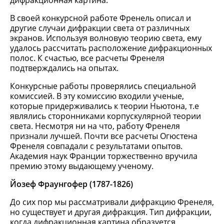
дифракционная картина.
В своей конкурсной работе Френель описал и
другие случаи дифракции света от различных
экранов. Используя волновую теорию света, ему
удалось рассчитать расположение дифракционных
полос. К счастью, все расчеты Френеля
подтверждались на опытах.
Конкурсные работы проверялись специальной
комиссией. В эту комиссию входили ученые,
которые придерживались к теории Ньютона, т.е
являлись сторонниками корпускулярной теории
света. Несмотря ни на что, работу Френеля
признали лучшей. Почти все расчеты Огюстена
Френеля совпадали с результатами опытов.
Академия наук Франции торжественно вручила
премию этому выдающему ученому.
Йозеф Фраунгофер (1787-1826)
До сих пор мы рассматривали дифракцию Френеля,
но существует и другая дифракция. Тип дифракции,
когда дифракционная картина образуется