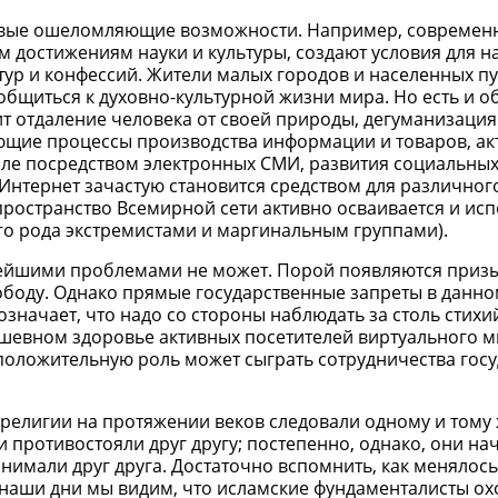
новые ошеломляющие возможности. Например, современ
м достижениям науки и культуры, создают условия для 
тур и конфессий. Жители малых городов и населенных п
бщиться к духовно-культурной жизни мира. Но есть и о
т отдаление человека от своей природы, дегуманизация.
ющие процессы производства информации и товаров, ак
сле посредством электронных СМИ, развития социальных
нтернет зачастую становится средством для различног
остранство Всемирной сети активно осваивается и исп
го рода экстремистами и маргинальным группами).
трейшими проблемами не может. Порой появляются приз
вободу. Однако прямые государственные запреты в данно
е означает, что надо со стороны наблюдать за столь стих
шевном здоровье активных посетителей виртуального ми
 положительную роль может сыграть сотрудничества госу
религии на протяжении веков следовали одному и тому
 и противостояли друг другу; постепенно, однако, они н
нимали друг друга. Достаточно вспомнить, как менялось
 наши дни мы видим, что исламские фундаменталисты ох