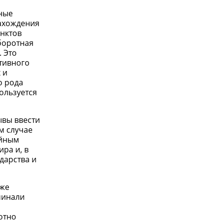
ные
нахождения
унктов
боротная
 Это
тивного
 и
о рода
ользуется
ывы ввести
м случае
ийным
ра и, в
дарства и
 же
ачинали
отно