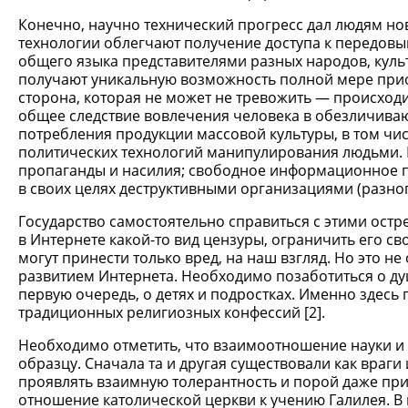
Конечно, научно технический прогресс дал людям 
технологии облегчают получение доступа к передовы
общего языка представителями разных народов, куль
получают уникальную возможность полной мере прио
сторона, которая не может не тревожить — происходи
общее следствие вовлечения человека в обезличива
потребления продукции массовой культуры, в том чи
политических технологий манипулирования людьми. И
пропаганды и насилия; свободное информационное пр
в своих целях деструктивными организациями (разно
Государство самостоятельно справиться с этими ос
в Интернете какой-то вид цензуры, ограничить его с
могут принести только вред, на наш взгляд. Но это н
развитием Интернета. Необходимо позаботиться о ду
первую очередь, о детях и подростках. Именно здесь
традиционных религиозных конфессий [2].
Необходимо отметить, что взаимоотношение науки и 
образцу. Сначала та и другая существовали как враги
проявлять взаимную толерантность и порой даже при
отношение католической церкви к учению Галилея. В