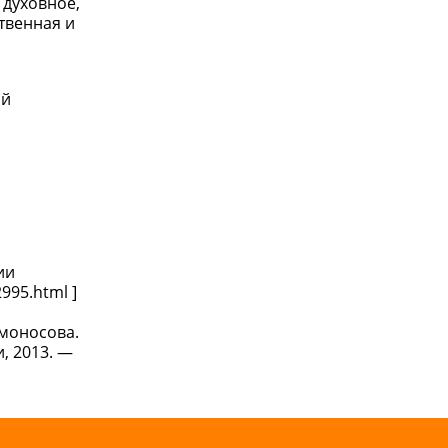
 духовное,
твенная и
ий
ии
995.html ]
омоносова.
, 2013. —