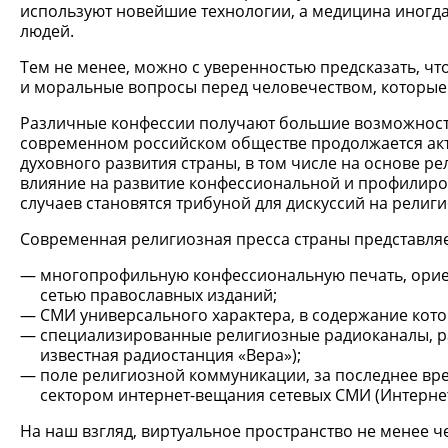
используют новейшие технологии, а медицина иногда
людей.
Тем не менее, можно с уверенностью предсказать, чт
и моральные вопросы перед человечеством, которые т
Различные конфессии получают большие возможности
современном российском обществе продолжается акт
духовного развития страны, в том числе на основе р
влияние на развитие конфессиональной и профилиров
случаев становятся трибуной для дискуссий на религ
Современная религиозная пресса страны представляе
многопрофильную конфессиональную печать, ориен
сетью православных изданий;
СМИ универсального характера, в содержание кот
специализированные религиозные радиоканалы, р
известная радиостанция «Вера»);
поле религиозной коммуникации, за последнее в
сектором интернет-вещания сетевых СМИ (Интернет) [
На наш взгляд, виртуальное пространство не менее ч