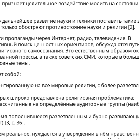
 признает целительное воздействие молитв на состоян
о дальнейшее развитие науки и техники поставить такие 
олько обостряют противостояние науки и религии [2].
 пропаганды через Интернет, радио, телевидение. В
ивный поиск ценностных ориентиров, обсуждаются пут
елигиозного самосознания. Это естественным образом о
анной прессы, а также советских СМИ, которые в боль
иозные темы.
т собой:
тированную на все мировые религии, с более разветв
орых широко представлена религиозная проблематика;
ассчитанные на определённые аудиторные группы (наи
ремя пополнившееся разветвленным и бурно развивающ
3, с. 36].
ем реальное, нуждается в утверждении в нём нравственн