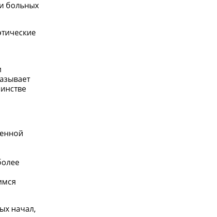
ии больных
этические
и
казывает
шинстве
ленной
более
имся
ых начал,