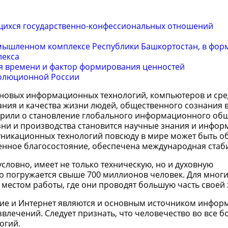
щихся государственно-конфессиональных отношений
мышленном комплексе Республики Башкортостан, в фо
лекса
я времени и фактор формирования ценностей
волюционной России
 новых информационных технологий, компьютеров и сре
ия и качества жизни людей, общественного сознания в
ворили о становление глобального информационного общ
и и производства становится научные знания и информ
никационных технологий повсюду в мире может быть о
нное благосостояние, обеспечена международная стаб
ловно, имеет не только техническую, но и духовную
 погружается свыше 700 миллионов человек. Для многи
 местом работы, где они проводят большую часть своей ж
ение и Интернет являются и основным источником инфор
влечений. Следует признать, что человечество во все б
огий.