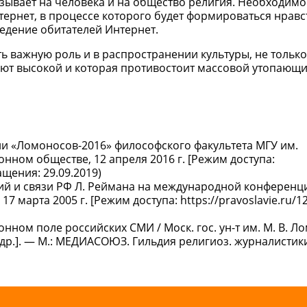
зывает на человека и на общество религия. Необходимо
тернет, в процессе которого будет формироваться нравс
едение обитателей Интернет.
ь важную роль и в распространении культуры, не только
вают высокой и которая противостоит массовой утопающ
и «Ломоносов-2016» философского факультета МГУ им.
ном обществе, 12 апреля 2016 г. [Режим доступа:
ащения: 29.09.2019)
й и связи РФ Л. Реймана на международной конференц
марта 2005 г. [Режим доступа: https://pravoslavie.ru/12
нном поле российских СМИ / Моск. гос. ун-т им. М. В. Л
 др.]. — М.: МЕДИАСОЮЗ. Гильдия религиоз. журналистики