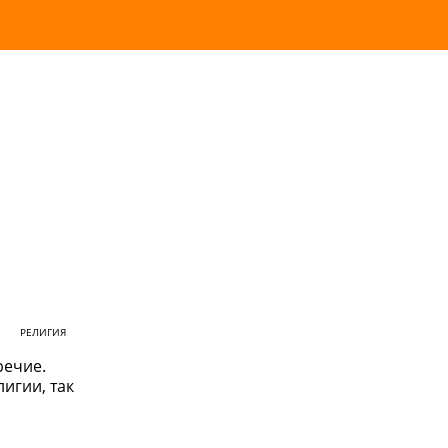
РЕЛИГИЯ
речие.
игии, так