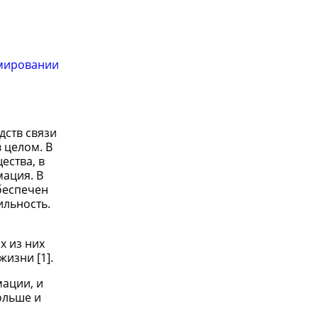
рмировании
дств связи
 целом. В
ества, в
ация. В
беспечен
ильность.
х из них
изни [1].
мации, и
ольше и