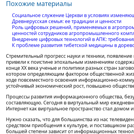
Похожие материалы
Социальное служение Церкви в условиях изменяю
Древнерусская семья: ее традиции и ценности
Роль цифровых решений, применяемых в агропро
ценностей сотрудников агропромышленного комп
Внедрение цифровых технологий в АПК: требовани
К проблеме развития тибетской медицины в доре
Стремительный прогресс науки и техники, появление
привели к поистине эпохальным изменениям содержан
конце XX века ученые и политики разных стран заго
котором определяющим фактором общественной жизн
ходе повсеместного освоения информационно-комму
устойчивый экономический рост, повышено обществе
Процессы развития информационного общества, безус
составляющую. Сегодня в виртуальный мир ежедневно
Интернет как виртуальное пространство стал домом и
Нужно сказать, что для большинства из нас телевид
средством приобщения к культуре, и поставщиком раз
большей степени зависит от информационных технол