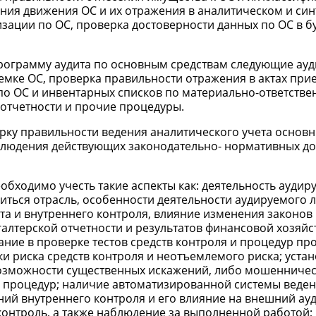
ия движения ОС и их отражения в аналитическом и си
зации по ОС, проверка достоверности данных по ОС в б
в программу аудита по основным средствам следующие ау
емке ОС, проверка правильности отражения в актах при
по ОС и инвентарных списков по материально-ответств
 отчетности и прочие процедуры.
рку правильности ведения аналитического учета основн
блюдения действующих законодательно- нормативных до
ходимо учесть такие аспекты как: деятельность аудир
иться отрасль, особенности деятельности аудируемого 
ета и внутреннего контроля, влияние изменения законов
галтерской отчетности и результатов финансовой хозяй
ние в проверке тестов средств контроля и процедур пр
ки риска средств контроля и неотъемлемого риска; уста
возможности существенных искажений, либо мошенниче
 процедур; наличие автоматизированной системы веде
ний внутреннего контроля и его влияние на внешний ауд
контроль, а также наблюдение за выполненной работой;