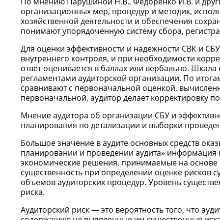
По мнению Парушиной Н.В., Федоренко И.В. и друг
организационных мер, процедур и методик, испол
хозяйственной деятельности и обеспечения сохране
понимают упорядоченную систему сбора, регистр
Для оценки эффективности и надежности СВК и СБУ 
внутреннего контроля, и при необходимости корре
ответ оценивается в баллах или вербально. Шкал
регламентами аудиторской организации. По итога
сравнивают с первоначальной оценкой, вычисленно
первоначальной, аудитор делает корректировку п
Мнение аудитора об организации СБУ и эффективно
планирования по детализации и выборки проведен
Большое значение в аудите основных средств оказ
планировании и проведении аудита» информация м
экономические решения, принимаемые на основе 
существенность при определении оценке рисков су
объемов аудиторских процедур. Уровень существен
риска.
Аудиторский риск — это вероятность того, что ауд
содержащую не выявленные им существенные иска