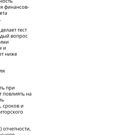
ность
я финансов-
ета
.
делает тест
ждый вопрос
ними
м и
ет ниже
ля
ть при
т повлиять на
ть
, сроков и
иторского
) отчетности,
основе