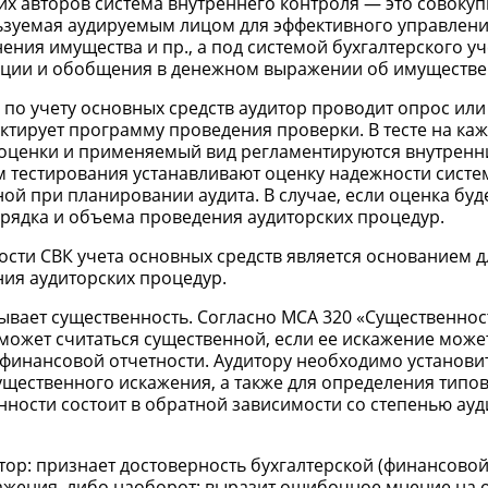
их авторов система внутреннего контроля — это совокуп
ьзуемая аудируемым лицом для эффективного управлени
ния имущества и пр., а под системой бухгалтерского уч
ации и обобщения в денежном выражении об имуществе
по учету основных средств аудитор проводит опрос или 
ктирует программу проведения проверки. В тесте на ка
а оценки и применяемый вид регламентируются внутрен
м тестирования устанавливают оценку надежности систе
й при планировании аудита. В случае, если оценка буд
орядка и объема проведения аудиторских процедур.
сти СВК учета основных средств является основанием д
ия аудиторских процедур.
ывает существенность. Согласно МСА 320 «Существеннос
ожет считаться существенной, если ее искажение може
финансовой отчетности. Аудитору необходимо установи
щественного искажения, а также для определения типов
ности состоит в обратной зависимости со степенью ауд
итор: признает достоверность бухгалтерской (финансовой
жения, либо наоборот; выразит ошибочное мнение на 