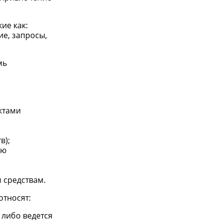
ие как:
е, запросы,
мь
ктами
в);
ую
 средствам.
относят:
 либо ведется