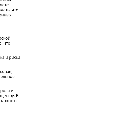
яется
чать, что
венных
рской
, что
ка и риска
совая)
тельное
троля и
ществу. В
татков в