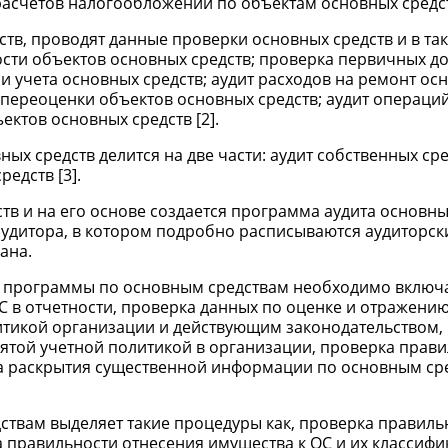
асчетов налогообложений по объектам основных средств
ств, проводят данные проверки основных средств и в та
ости объектов основных средств; проверка первичных д
 учета основных средств; аудит расходов на ремонт ос
 переоценки объектов основных средств; аудит операци
ктов основных средств [2].
ых средств делится на две части: аудит собственных сре
едств [3].
тв и на его основе создается программа аудита основны
удитора, в котором подробно расписываются аудиторск
ана.
ав программы по основным средствам необходимо включа
С в отчетности, проверка данных по оценке и отражени
олитикой организации и действующим законодательством,
нятой учетной политикой в организации, проверка прав
рка раскрытия существенной информации по основным ср
дствам выделяет такие процедуры как, проверка правиль
 правильности отнесения имущества к ОС и их классифи