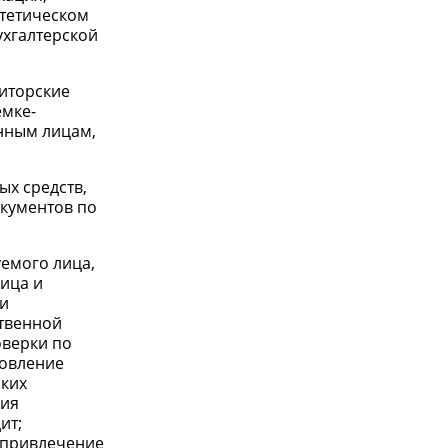
нтетическом
ухгалтерской
диторские
емке-
енным лицам,
ых средств,
кументов по
уемого лица,
лица и
 и
ственной
оверки по
новление
ских
ния
ит;
 привлечение