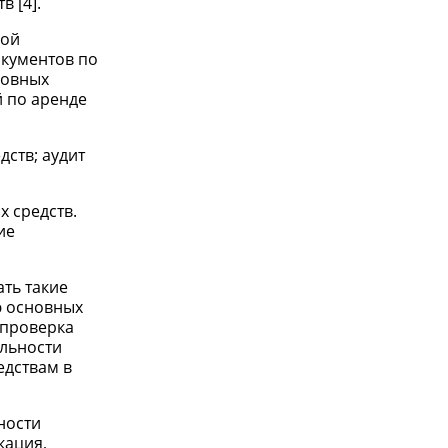
 [4].
кой
окументов по
новных
й по аренде
дств; аудит
х средств.
ие
ть такие
ю основных
 проверка
ильности
едствам в
ности
кация,