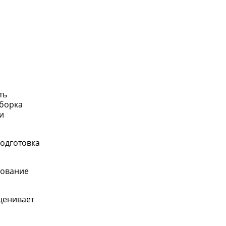
ть
ыборка
и
одготовка
рование
ценивает