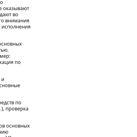
по
е оказывают
дают во
го внимания
р исполнения
 основных
тью.
мер:
кация по
 и
основные
редств по
.), проверка
тов основных
ению