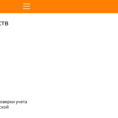
ств
роверки учета
ской