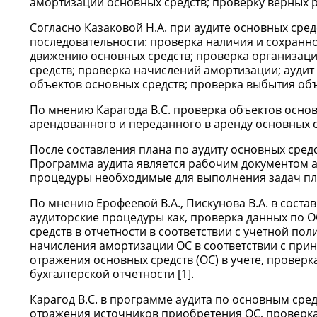
амортизации основных средств; проверку верных р
Согласно Казаковой Н.А. при аудите основных сред
последовательности: проверка наличия и сохранн
движению основных средств; проверка организации
средств; проверка начислений амортизации; аудит
объектов основных средств; проверка выбытия объе
По мнению Карагода В.С. проверка объектов основн
арендованного и переданного в аренду основных ср
После составления плана по аудиту основных средс
Программа аудита является рабочим документом а
процедуры необходимые для выполнения задач пл
По мнению Ерофеевой В.А., Пискунова В.А. в сост
аудиторские процедуры как, проверка данных по О
средств в отчетности в соответствии с учетной п
начисления амортизации ОС в соответствии с при
отражения основных средств (ОС) в учете, прове
бухгалтерской отчетности [1].
Карагод В.С. в программе аудита по основным сре
отражения источников приобретения ОС, проверка