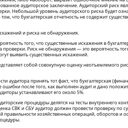
ованное аудиторское заключение. Аудиторский риск явл
рки. Небольшой уровень аудиторского риска будет озна
 том, что бухгалтерская отчетность не содержит сущест
искажений и риска не обнаружения.
оятность того, что существенные искажения в бухгалте
 проверки. Риск не обнаружения — это вероятность того
огут выявить существенных искажений.
едставляет собой совокупную оценку неотъемлемого рис
и аудитора принять тот факт, что бухгалтерская (финан
 ошибки после того, как выполнен аудит и дано положи
удиторы устанавливают его около 5%.
удиторские процедуры делятся на тесты внутреннего кон
енка СВК и СБУ аудитор должен провести проверку по су
й правильности хозяйственных операций, оборотов и ос
роцедуры.