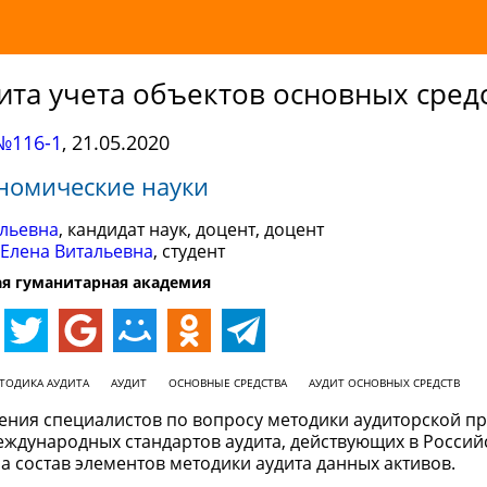
ита учета объектов основных сред
№116-1
,
21.05.2020
номические науки
ольевна
, кандидат наук, доцент, доцент
 Елена Витальевна
, студент
я гуманитарная академия
ТОДИКА АУДИТА
АУДИТ
ОСНОВНЫЕ СРЕДСТВА
АУДИТ ОСНОВНЫХ СРЕДСТВ
рения специалистов по вопросу методики аудиторской п
еждународных стандартов аудита, действующих в Россий
а состав элементов методики аудита данных активов.