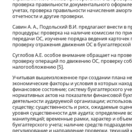
проверка правильности документального оформлен
учетах, проверка правильности начисления аморти
отчетности и другие проверки.
Савин А. А., Подольский В.И. предлагают внести 
процедуры: проверка на наличие комиссии по при
передачи ОС, изучение порядка ведения карточек 
проверку отражения движения ОС в бухгалтерской
Суглобов А.Е. особое внимание обращает на прове
проверку операций по движению ОС, проверку со
налогообложению [5].
Учитывая вышеизложенное при создании плана необ
экономические факторы и условия в которых наход
финансовое состояние; систему бухгалтерского уч
нормативных актов на показатели финансовой бух
деятельности аудируемой организации; использова
существу; существенность и риск, ожидаемые оцен
уровня существенности для аудита; определение 
манипуляций; временные рамки, характер и объем
бухгалтерского учета; наличие средств подразделе
регулирование и направление проверки, текущий 