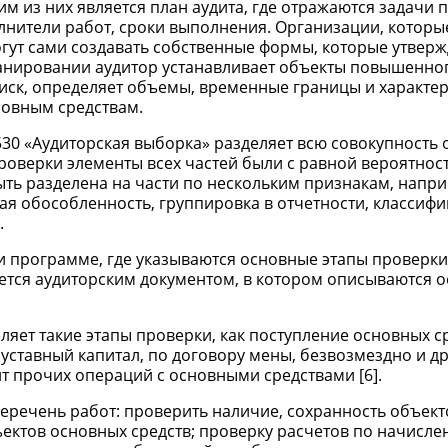
м из них является план аудита, где отражаются задачи 
лнители работ, сроки выполнения. Организации, которы
гут сами создавать собственные формы, которые утверж
ланировании аудитор устанавливает объекты повышенно
риск, определяет объемы, временные границы и характе
новным средствам.
30 «Аудиторская выборка» разделяет всю совокупность
проверки элементы всех частей были с равной вероятнос
ть разделена на части по нескольким признакам, напри
я обособленность, группировка в отчетности, классифи
.
и программе, где указываются основные этапы проверки
ется аудиторским документом, в котором описываются 
ляет такие этапы проверки, как поступление основных с
 уставный капитал, по договору мены, безвозмездно и др
т прочих операций с основными средствами [6].
 перечень работ: проверить наличие, сохранность объек
ъектов основных средств; проверку расчетов по начисл