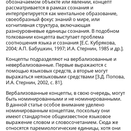
обозначаемом объекте или явлении, концепт
рассматривается в рамках сознания и
интерпретируется как ментальное образование,
своеобразный фокус знаний о мире, или
когнитивная структура, включающая
разноуровневые единицы сознания. В подобном
толковании концепта выступает проблема
соотношения языка и сознания [Е.С. Кубрякова,
2004; А.П. Бабушкин, 1997; И.А. Стернин, 1985 и др.].
Концепты подразделяют на вербализованные и
невербализованные. Первые выражаются с
помощью языковых средств, а вторые могут
выражаться неязыковыми средствами [З.Д. Попова,
И.А. Стернин, 2002, с. 81].
Вербализованные концепты, в свою очередь, могут
быть номинированными и не номинированными.
В данной статье особое внимание уделено
номинированным концептам, поскольку они
имеют стандартное общеизвестное языковое
выражение словом и словосочетанием. Сюда же
относятся паремиологические единицы, хотя они