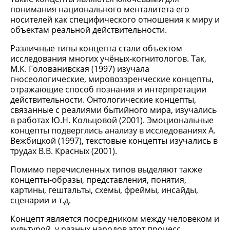
понимания национального менталитета его
носителей как специфического отношения к миру и
объектам реальной действительности.
Различные типы концепта стали объектом
исследования многих учёных-когнитологов. Так,
М.К. Голованивская (1997) изучала
гносеологические, мировоззренческие концепты,
отражающие способ познания и интерпретации
действительности. Онтологические концепты,
связанные с реалиями бытийного мира, изучались
в работах Ю.Н. Кольцовой (2001). Эмоциональные
концепты подверглись анализу в исследованиях А.
Вежбицкой (1997), текстовые концепты изучались в
трудах В.В. Красных (2001).
Помимо перечисленных типов выделяют также
концепты-образы, представления, понятия,
картины, гештальты, схемы, фреймы, инсайды,
сценарии и т.д.
Концепт является посредником между человеком и
культурой, у разных народов этот процесс