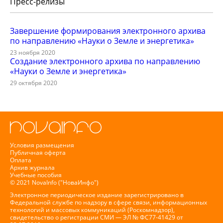
Пресс-релизы
Завершение формирования электронного архива
по направлению «Науки о Земле и энергетика»
23 ноября 2020
Создание электронного архива по направлению
«Науки о Земле и энергетика»
29 октября 2020
Условия размещения
Публичная оферта
Оплата
Архив журнала
Учебные пособия
© 2021 NovaInfo ("НоваИнфо")
Электронное периодическое издание зарегистрировано в
Федеральной службе по надзору в сфере связи, информационных
технологий и массовых коммуникаций (Роскомнадзор),
свидетельство о регистрации СМИ — ЭЛ № ФС77-41429 от