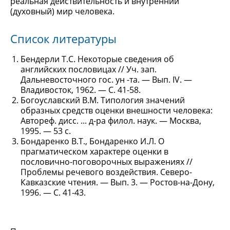
реальная действительность и внутренний
(духовный) мир человека.
Список литературы
Бендерли Т.С. Некоторые сведения об
английских пословицах // Уч. зап.
Дальневосточного гос. ун -та. — Вып. IV. —
Владивосток, 1962. — С. 41-58.
Богоуславский В.М. Типология значений
образных средств оценки внешности человека:
Автореф. дисс. ... д-ра филол. наук. — Москва,
1995. — 53 с.
Бондаренко В.Т., Бондаренко И.Л. О
прагматическом характере оценки в
пословично-поговорочных выражениях //
Проблемы речевого воздействия. Северо-
Кавказские чтения. — Вып. 3. — Ростов-на-Дону,
1996. — С. 41-43.