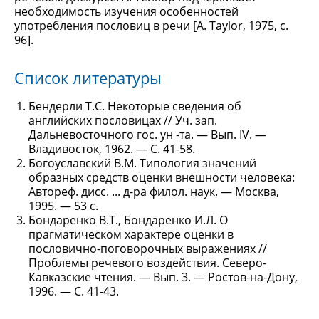
необходимость изучения особенностей
употребления пословиц в речи [А. Taylor, 1975, с.
96].
Список литературы
Бендерли Т.С. Некоторые сведения об
английских пословицах // Уч. зап.
Дальневосточного гос. ун -та. — Вып. IV. —
Владивосток, 1962. — С. 41-58.
Богоуславский В.М. Типология значений
образных средств оценки внешности человека:
Автореф. дисс. ... д-ра филол. наук. — Москва,
1995. — 53 с.
Бондаренко В.Т., Бондаренко И.Л. О
прагматическом характере оценки в
пословично-поговорочных выражениях //
Проблемы речевого воздействия. Северо-
Кавказские чтения. — Вып. 3. — Ростов-на-Дону,
1996. — С. 41-43.