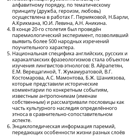
алфавитному порядку, по тематическому
принципу (дружба, героизм, любовь)
осуществлена в работах Г. Пермяковой, Н.Барли,
А.Крикмана, Ю.И. Левина, А.Н. Аникина.
В конце 20-го столетия был проведён
паремиологический эксперимент, позволивший
выявить более 500 народных изречений
поучительного характера.
Национальная специфика английских, русских и
каракалпакских фразеологизмов стала объектом
изучения лингвистов-этнологов: В. Айрапетян,
Е.М. Верещагиной, Т. Жумамуратовой, В.Г.
Костомарова, А.С. Мамонтова, Б.Ж. Шаниязова,
которые представили исторические
комментарии по конкретным событиям,
известным антропонимам (именам
собственным) и рассматривали пословицы как
часть культурного наследия определённого
этноса в сравнительно-сопоставительном
аспекте.
Энциклопедическая информация паремий,
передающих особенности жизни разных слоёв