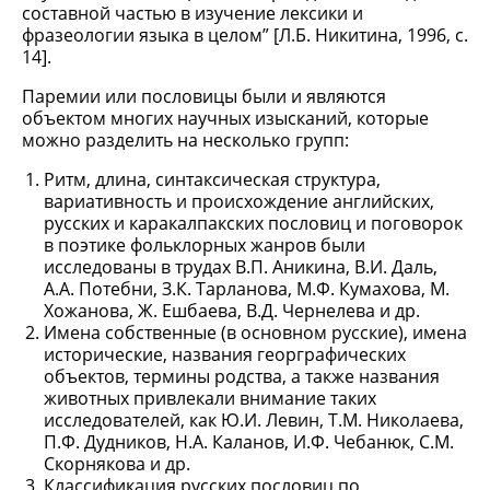
составной частью в изучение лексики и
фразеологии языка в целом” [Л.Б. Никитина, 1996, с.
14].
Паремии или пословицы были и являются
объектом многих научных изысканий, которые
можно разделить на несколько групп:
Ритм, длина, синтаксическая структура,
вариативность и происхождение английских,
русских и каракалпакских пословиц и поговорок
в поэтике фольклорных жанров были
исследованы в трудах В.П. Аникина, В.И. Даль,
А.А. Потебни, З.К. Тарланова, М.Ф. Кумахова, М.
Хожанова, Ж. Ешбаева, В.Д. Чернелева и др.
Имена собственные (в основном русские), имена
исторические, названия георграфических
объектов, термины родства, а также названия
животных привлекали внимание таких
исследователей, как Ю.И. Левин, Т.М. Николаева,
П.Ф. Дудников, Н.А. Каланов, И.Ф. Чебанюк, С.М.
Скорнякова и др.
Классификация русских пословиц по