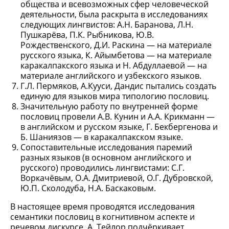
общества и всевозможных сфер человеческой
деятельности, была раскрыта в исследованиях
следующих лингвистов: А.Н. Баранова, Л.Н.
Пушкарёва, П.К. Рыбникова, Ю.В.
Рождественского, Д.И. Раскина — на материале
русского языка, К. Айымбетова — на материале
каракалпакского языка и Н. Абдуллаевой — на
материале английского и узбекского языков.
Г.Л. Пермяков, А.Кууси, Дандис пытались создать
единую для языков мира типологию пословиц.
Значительную работу по внутренней форме
пословиц провели А.В. Кунин и А.А. Крикманн —
в английском и русском языке, Г. Бекбергенова и
Б. Шаниязов — в каракалпакском языке.
Сопоставительные исследования паремий
разных языков (в основном английского и
русского) проводились лингвистами: С.Г.
Воркачёвым, О.А. Дмитриевой, О.Г. Дубровской,
Ю.П. Сколодуба, Н.А. Баскаковым.
В настоящее время проводятся исследования
семантики пословиц в когнитивном аспекте и
речевом дискурсе. А. Тейлор подчёркивает