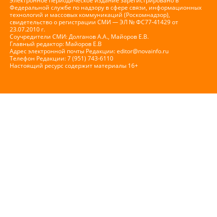
Электронное периодическое издание зарегистрировано в
Федеральной службе по надзору в сфере связи, информационных
технологий и массовых коммуникаций (Роскомнадзор),
свидетельство о регистрации СМИ — ЭЛ № ФС77-41429 от
23.07.2010 г.
Соучредители СМИ: Долганов А.А., Майоров Е.В.
Главный редактор: Майоров Е.В
Адрес электронной почты Редакции:
editor@novainfo.ru
Телефон Редакции: 7 (951) 743-6110
Настоящий ресурс содержит материалы 16+