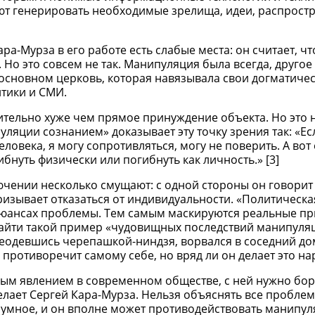
ют генерировать необходимые зрелища, идеи, распростр
а-Мурза в его работе есть слабые места: он считает, чт
Но это совсем не так. Манипуляция была всегда, другое 
 основном церковь, которая навязывала свои догматиче
итики и СМИ.
ительно хуже чем прямое принуждение объекта. Но это н
ляции сознанием» доказывает эту точку зрения так: «Ес
ловека, я могу сопротивляться, могу не поверить. А вот 
ибнуть физически или погибнуть как личность.» [3]
ючении несколько смущают: с одной стороны он говорит 
ризывает отказаться от индивидуальности. «Политическ
 нюансах проблемы. Тем самым маскируются реальные п
 найти такой пример «чудовищных последствий манипуля
реодевшись черепашкой-ниндзя, ворвался в соседний до
о противоречит самому себе, но вряд ли он делает это на
ым явлением в современном обществе, с ней нужно бор
 делает Сергей Кара-Мурза. Нельзя объяснять все пробле
зумное, и он вполне может противодействовать манипул