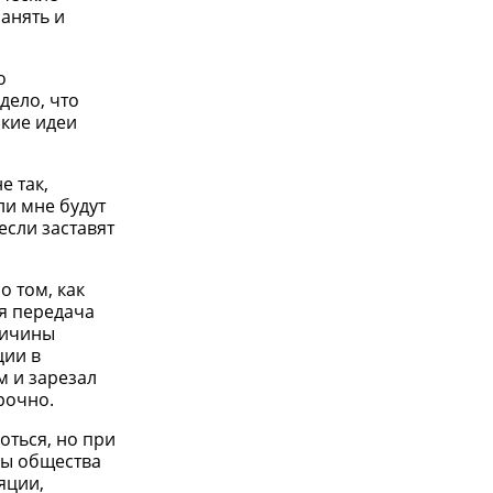
анять и
о
дело, что
ские идеи
е так,
ли мне будут
если заставят
о том, как
ая передача
ричины
ции в
м и зарезал
рочно.
оться, но при
мы общества
яции,