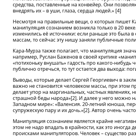
средства, поставленные на конвейер. Они позволя
внедрять их – в уши, глаза, сердца людей.» [4]
Несмотря на правильные вещи, о которых пишет Кар
манипуляция сознанием возникла только в 20 веке. 
изменились её источники: если раньше это была в
массам, то сейчас эту нишу заняли публичные пол
Кара-Мурза также полагает, что манипуляция знач
например, Руслан Баженов в своей критике «манипу
«потихоньку внушать» гадость про какого-нибудь че
публично отречься, то тут остается два выхода: пог
Выводы, которые делает Сергей Георгиевич в закл
важно не становится человеком массы, при этом п
делает упор на маргинальных, частных явлениях,
страшной беды народа»[2]. И далее у него можно
Западном мире»: «Валенсия. 20-летний юноша, пе
супружескую пару и их дочь.»[2]. Автор очень част
Манипуляция сознанием является крайне негативн
этом не надо впадать в крайности, как это иногда
происками манипуляторов. Человек – существо ра