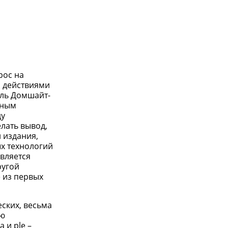
рос на
с действиями
эль Домшайт-
нным
ду
лать вывод,
 издания,
х технологий
вляется
ругой
 из первых
ских, весьма
ую
 и ple –