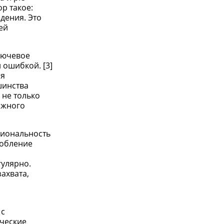
р такое:
дения. Это
ей
лючевое
 ошибкой. [3]
ая
шинства
 не только
ожного
циональность
робление
гулярно.
ахвата,
 с
ческие