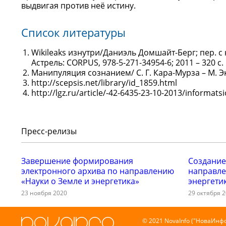
выдвигая против неё истину.
Список литературы
Wikileaks изнутри/Даниэль Домшайт-Берг; пер. с 
Астрель: CORPUS, 978-5-271-34954-6; 2011 – 320 с.
Манипуляция сознанием/ С. Г. Кара-Мурза – М. Эксм
http://scepsis.net/library/id_1859.html
http://lgz.ru/article/-42-6435-23-10-2013/informats
Пресс-релизы
Завершение формирования
Создание
электронного архива по направлению
направле
«Науки о Земле и энергетика»
энергети
23 ноября 2020
29 октября 
© 2021 NovaInfo ("НоваИнфо