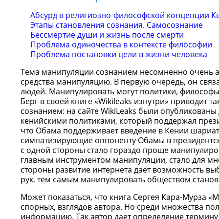
Абсурд в религиозно-философской концепции К
Этапы становления сознания. Самосознание
Бессмертие души и жизнь после смерти
Проблема одиночества в контексте философии
Проблема постановки цели в жизни человека
Тема манипуляции сознанием несомненно очень ак
средства манипуляцию. В первую очередь, он связ
людей. Манипулировать могут политики, философы
Берг в своей книге «Wikileaks изнутри» приводи
сознанием: на сайте WikiLeaks были опубликован
кенийскими политиками, который поддержал през
что Обама поддерживает введение в Кении шариата
симпатизирующие оппоненту Обамы в президентск
с одной стороны стало гораздо проще манипулиро
главным инструментом манипуляции, стало для м
стороны развитие интернета дает возможность вы
рук, тем самым манипулировать обществом станов
Может показаться, что книга Сергея Кара-Мурза «
спорных, взглядов автора. Но среди множества п
информацию. Так автор дает определение термину «