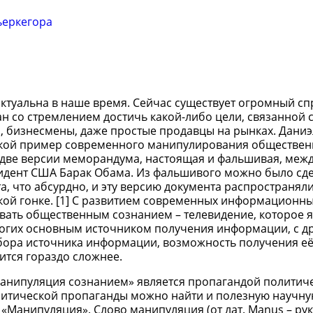
ьеркегора
туальна в наше время. Сейчас существует огромный сп
ан со стремлением достичь какой-либо цели, связанной 
, бизнесмены, даже простые продавцы на рынках. Дани
т такой пример современного манипулирования обществе
ы две версии меморандума, настоящая и фальшивая, меж
идент США Барак Обама. Из фальшивого можно было сде
, что абсурдно, и эту версию документа распространяли
ой гонке. [1] С развитием современных информационны
вать общественным сознанием – телевидение, которое я
ногих основным источником получения информации, с д
бора источника информации, возможность получения её
ится гораздо сложнее.
Манипуляция сознанием» является пропагандой политиче
олитической пропаганды можно найти и полезную научн
Манипуляция». Слово манипуляция (от лат. Manus – рука