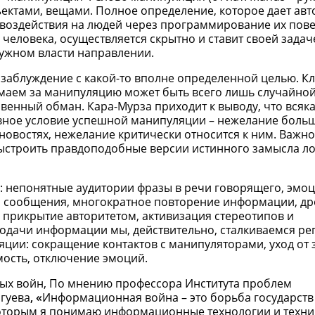
ектами, вещами. Полное определение, которое дает авто
 воздействия на людей через программирование их пове
человека, осуществляется скрытно и ставит своей задач
ужном власти направлении.
 заблуждение с какой-то вполне определенной целью. К
имаем за манипуляцию может быть всего лишь случайной
венный обман. Кара-Мурза приходит к выводу, что всяк
авное условие успешной манипуляции – нежелание боль
овостях, нежелание критически относится к ним. Важно
выстроить правдоподобные версии истинного замысла л
: непонятные аудитории фразы в речи говорящего, эмо
и сообщения, многократное повторение информации, д
прикрытие авторитетом, активизация стереотипов и
подачи информации мы, действительно, сталкиваемся ре
ции: сокращение контактов с манипуляторами, уход от з
мость, отключение эмоций.
ых войн, По мнению профессора Ин­ститута проблем
гуева
, «
Информационная война – это борьба государств
оторым я понимаю информационные технологии и техни