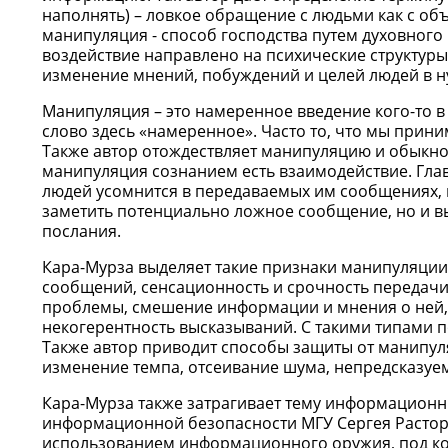
наполнять) – ловкое обращение с людьми как с объ
манипуляция - способ господства путем духовного
воздействие направлено на психические структуры 
изменение мнений, побуждений и целей людей в н
Манипуляция – это намеренное введение кого-то в
слово здесь «намеренное». Часто то, что мы прин
Также автор отождествляет манипуляцию и обыкно
манипуляция сознанием есть взаимодействие. Гл
людей усомнится в передаваемых им сообщениях, н
заметить потенциально ложное сообщение, но и 
послания.
Кара-Мурза выделяет такие признаки манипуляции
сообщений, сенсационность и срочность передач
проблемы, смешение информации и мнения о ней, 
некогерентность высказываний. С такими типами 
Также автор приводит способы защиты от манипуля
изменение темпа, отсеивание шума, непредсказуе
Кара-Мурза также затрагивает тему информационн
информационной безопасности МГУ Сергея Растор
использованием информационного оружия, под к