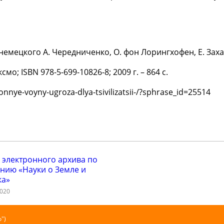
немецкого А. Чередниченко, О. фон Лорингхофен, Е. Заха
о; ISBN 978-5-699-10826-8; 2009 г. – 864 с.
ionnye-voyny-ugroza-dlya-tsivilizatsii-/?sphrase_id=25514
 электронного архива по
нию «Науки о Земле и
ка»
2020
")