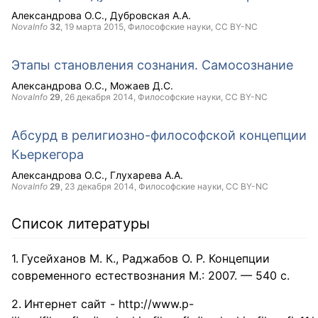
Александрова О.С.
Дубровская А.А.
NovaInfo
32
,
19 марта 2015
, Философские науки,
CC BY-NC
Этапы становления сознания. Самосознание
Александрова О.С.
Можаев Д.С.
NovaInfo
29
,
26 декабря 2014
, Философские науки,
CC BY-NC
Абсурд в религиозно-философской концепции
Кьеркегора
Александрова О.С.
Глухарева А.А.
NovaInfo
29
,
23 декабря 2014
, Философские науки,
CC BY-NC
Список литературы
Гусейханов М. К., Раджабов О. Р. Концепции
современного естествознания М.: 2007. — 540 с.
Интернет сайт - http://www.p-