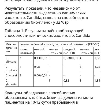
Результаты показали, что независимо от
чувствительности выделенных клинических
изолятов р. Candida, выявлена способность к
образованию био-пленок у 32 % (p
Таблица 1. Результаты плёнкообразующей
способности клинических изолятов р. Candida
Микро-
Биомасса биоплёнки в ЕД оптической плотности (ОП560)
организ-
кол-во
низкий
кол-во
средний
кол-во
высоки
мы
штаммов
(
штаммов
(0.5–1.0)
штаммов
(> 1.0)
C.
7
0,13±0,02
5
0,828±0,01
4
1,98±0,
albicans
C.
1
0,08
-
-
3
4,2±0,2
tropicalis
C. krusei
2
0,06±0,01
-
-
-
-
С.
-
-
1
0,82
1
1,34
glabrata
Культуры, обладающие способностью
образовывать плёнки, были вы-делены из мочи
пациентов на 10-12 сутки пребывания в