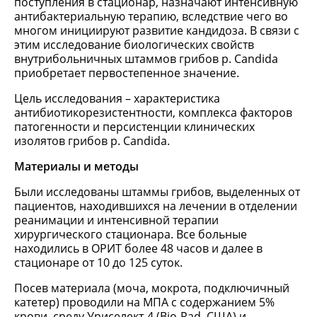
поступления в стационар, назначают интенсивную
антибактериальную терапию, вследствие чего во
многом инициируют развитие кандидоза. В связи с
этим исследование биологических свойств
внутрибольничных штаммов грибов р. Candida
приобретает первостепенное значение.
Цель исследования – характеристика
антибиотикорезистентности, комплекса факторов
патогенности и персистенции клинических
изолятов грибов р. Candida.
Материалы и методы
Были исследованы штаммы грибов, выделенных от
пациентов, находившихся на лечении в отделении
реанимации и интенсивной терапии
хирургического стационара. Все больные
находились в ОРИТ более 48 часов и далее в
стационаре от 10 до 125 суток.
Посев материала (моча, мокрота, подключичный
катетер) проводили на МПА с содержанием 5%
крови, среду Уриселект-4 (Bio-Rad, США) и