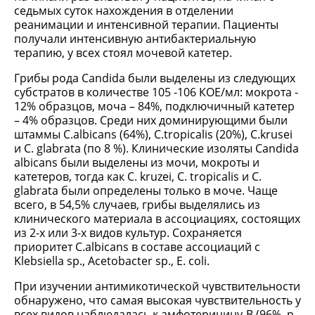
седьмых суток нахождения в отделении
реанимации и интенсивной терапии. Пациенты
получали интенсивную антибактериальную
терапию, у всех стоял мочевой катетер.
Грибы рода Candida были выделены из следующих
субстратов в количестве 105 -106 КОЕ/мл: мокрота -
12% образцов, моча – 84%, подключичный катетер
– 4% образцов. Среди них доминирующими были
штаммы C.albicans (64%), C.tropicalis (20%), С.krusei
и С. glabrata (по 8 %). Клинические изоляты Candida
albicans были выделены из мочи, мокроты и
катетеров, тогда как C. kruzei, C. tropicalis и C.
glabrata были определены только в моче. Чаще
всего, в 54,5% случаев, грибы выделялись из
клинического материала в ассоциациях, состоящих
из 2-х или 3-х видов культур. Сохраняется
приоритет C.albicans в составе ассоциаций с
Klebsiella sp., Acetobacter sp., E. coli.
При изучении антимикотической чувствительности
обнаружено, что самая высокая чувствительность у
всех видов наблюдалась к амфотерицину-В (96%, р