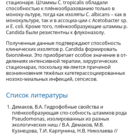
стационаре. Штаммы C. tropicalis обладали
способностью к плёнкообразованию только в
моноку-льтуре, тогда как изоляты C. albicans – как в
монокультуре, так и в ассоциа-ции с Acetobacter sp.
и E. coli. Кроме того, плёнкообразующие штаммы р.
Candida были резистентны к флуконазолу.
Полученные данные подтверждают способность
клинических изолятов р. Candida формировать
биоплёнки. Это приобретает особое значение в от-
делениях интенсивной терапии, хирургических
стационарах, поскольку яв-ляется причиной
возникновения тяжёлых катетерассоциированных
нозоко-миальных инфекций, сепсисов.
Список литературы
Демаков, В.А. Гидрофобные свойства и
плёнкообразующая спо-собность штаммов рода
Pseudomonas, изолированных из разных
экологических ниш / В.А. Демаков, М.В.
Кузнецова, Т.И. Карпунина, Н.В. Николаева //