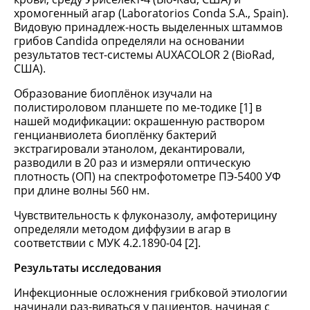
хромогенный агар (Laboratorios Conda S.A., Spain).
Видовую принадлеж-ность выделенных штаммов
грибов Candida определяли на основании
результатов тест-системы AUXACOLOR 2 (BioRad,
США).
Образование биоплёнок изучали на
полистироловом планшете по ме-тодике [1] в
нашей модификации: окрашенную раствором
генцианвиолета биоплёнку бактерий
экстрагировали этанолом, декантировали,
разводили в 20 раз и измеряли оптическую
плотность (ОП) на спектрофотометре ПЭ-5400 УФ
при длине волны 560 нм.
Чувствительность к флуконазолу, амфотерицину
определяли методом диффузии в агар в
соответствии с МУК 4.2.1890-04 [2].
Результаты исследования
Инфекционные осложнения грибковой этиологии
начинали раз-виваться у пациентов, начиная с