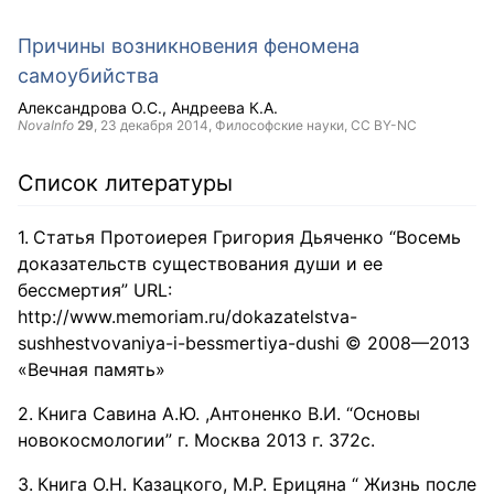
Причины возникновения феномена
самоубийства
Александрова О.С.
Андреева К.А.
NovaInfo
29
,
23 декабря 2014
, Философские науки,
CC BY-NC
Список литературы
Статья Протоиерея Григория Дьяченко “Восемь
доказательств существования души и ее
бессмертия” URL:
http://www.memoriam.ru/dokazatelstva-
sushhestvovaniya-i-bessmertiya-dushi © 2008—2013
«Вечная память»
Книга Савина А.Ю. ,Антоненко В.И. “Основы
новокосмологии” г. Москва 2013 г. 372с.
Книга О.Н. Казацкого, М.Р. Ерицяна “ Жизнь после