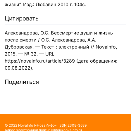
жизни”. Изд.: Любавич 2010 г. 104с.
Цитировать
Александрова, О.С. Бессмертие души и жизнь
после смерти / О.С. Александрова, А.А.
Дубровская. — Текст : электронный // NovaInfo,
2015. — № 32. — URL:
https://novainfo.ru/article/3289 (дата обращения:
09.08.2022).
Поделиться
© 2022
NovaInfo
(«НоваИнфо»)
ISSN
2308-3689
Адрес электронной почты:
editor@novainfo.ru