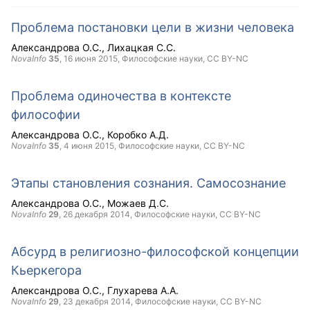
Проблема постановки цели в жизни человека
Александрова О.С.
Лихацкая С.С.
NovaInfo
35
,
16 июня 2015
, Философские науки,
CC BY-NC
Проблема одиночества в контексте
философии
Александрова О.С.
Коробко А.Д.
NovaInfo
35
,
4 июня 2015
, Философские науки,
CC BY-NC
Этапы становления сознания. Самосознание
Александрова О.С.
Можаев Д.С.
NovaInfo
29
,
26 декабря 2014
, Философские науки,
CC BY-NC
Абсурд в религиозно-философской концепции
Кьеркегора
Александрова О.С.
Глухарева А.А.
NovaInfo
29
,
23 декабря 2014
, Философские науки,
CC BY-NC