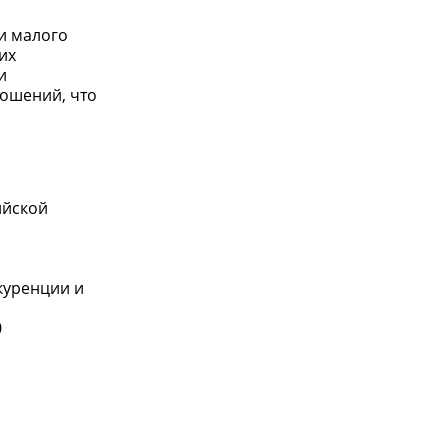
и малого
их
и
ношений, что
ийской
куренции и
0