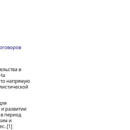
договоров
ельства в
 На
 это напрямую
олистической
для
 и развитии
 в период
ким и
. [1]