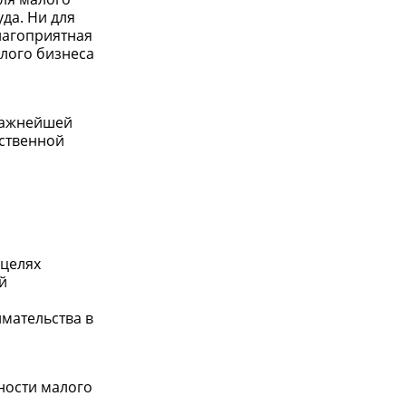
да. Ни для
благоприятная
алого бизнеса
иважнейшей
рственной
 целях
й
мательства в
ности малого