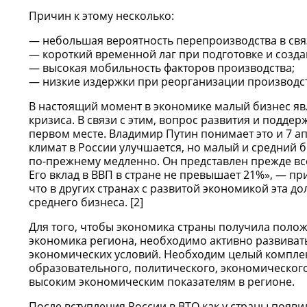
Причин к этому несколько:
небольшая вероятность перепроизводства в св
короткий временной лаг при подготовке и созда
высокая мобильность факторов производства;
низкие издержки при реорганизации производст
В настоящий момент в экономике малый бизнес я
кризиса. В связи с этим, вопрос развития и подде
первом месте. Владимир Путин понимает это и 7 ап
климат в России улучшается, но малый и средний 
по-прежнему медленно. Он представлен прежде в
Его вклад в ВВП в стране не превышает 21%», — пр
что в других странах с развитой экономикой эта до
среднего бизнеса. [2]
Для того, чтобы экономика страны получила полож
экономика региона, необходимо активно развивать
экономических условий. Необходим целый компле
образовательного, политического, экономическог
высоким экономическим показателям в регионе.
После вступления России в ВТО как у страны появ