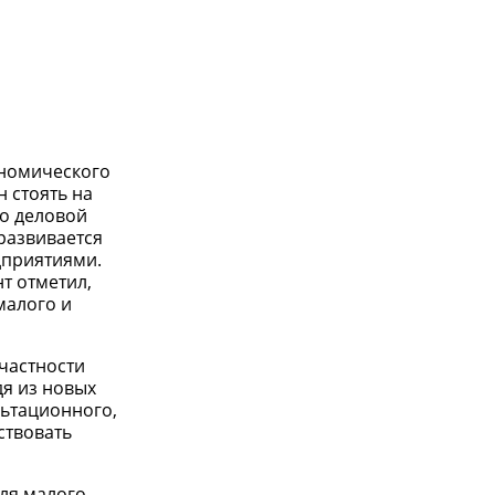
ономического
н стоять на
то деловой
развивается
дприятиями.
т отметил,
малого и
 частности
дя из новых
ьтационного,
ствовать
для малого