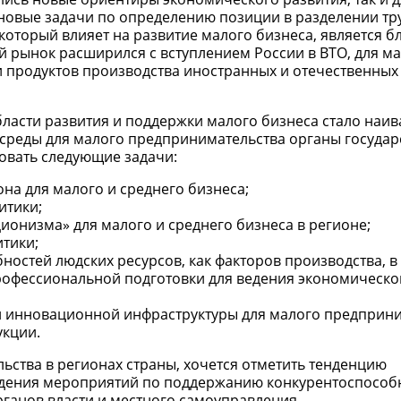
новые задачи по определению позиции в разделении тру
 который влияет на развитие малого бизнеса, является 
ый рынок расширился с вступлением России в ВТО, для м
 продуктов производства иностранных и отечественных
ласти развития и поддержки малого бизнеса стало на
й среды для малого предпринимательства органы госуда
овать следующие задачи:
на для малого и среднего бизнеса;
итики;
онизма» для малого и среднего бизнеса в регионе;
тики;
стей людских ресурсов, как факторов производства, в
рофессиональной подготовки для ведения экономическо
и инновационной инфраструктуры для малого предприни
укции.
ьства в регионах страны, хочется отметить тенденцию
едения мероприятий по поддержанию конкурентоспособ
ганов власти и местного самоуправления.