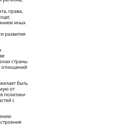
та, права,
ощи;
ванием иных
ти развития
е
ве
онах страны
х отношений
 желает быть
мую от
ия политики
стей с
дению
остроения