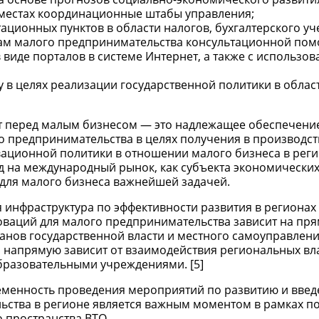
 местах координационные штабы управления;
ционных пунктов в области налогов, бухгалтерского уче
ктам малого предпринимательства консультационной пом
виде порталов в системе Интернет, а также с использо
в целях реализации государственной политики в облас
ит перед малым бизнесом — это надлежащее обеспечени
 предпринимательства в целях получения в производст
ационной политики в отношении малого бизнеса в реги
д на международный рынок, как субъекта экономически
 для малого бизнеса важнейшей задачей.
 инфраструктура по эффективности развития в регионах
оваций для малого предпринимательства зависит на пря
ганов государственной власти и местного самоуправлен
 напрямую зависит от взаимодействия региональных вла
бразовательными учреждениями. [5]
ременность проведения мероприятий по развитию и вве
ьства в регионе является важным моментом в рамках п
 пространства ВТО.