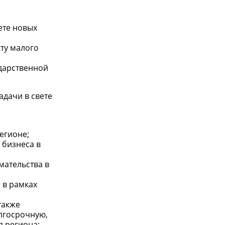
ете новых
ту малого
дарственной
дачи в свете
егионе;
 бизнеса в
мательства в
 в рамках
также
лгосрочную,
 региона;