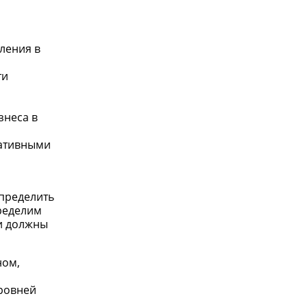
ления в
ти
знеса в
ративными
определить
ределим
и должны
ном,
уровней