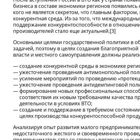
бизнеса в составе экономики регионов появились 
кого не является секретом, что главным фактором,
конкурентная среда. Из-за того, что международн
поддержание конкурентоспособности в отношении
производителей стало еще актуальней.[3]
Основными целями государственной политики в об
задачей, поэтому в целях создания благоприятно
власти и местного самоуправления должны реализ
создание конкурентной среды в экономике регио
ужесточение проведения антимонопольной пол
усиление мероприятий по проведению «протекци
ужесточение проведения антидемпинговой поли
формирование новых профессиональных способно
соответствия их новым требованиям качества п
деятельности в условиях ВТО;
создание и поддержание в требуемом состояни
целях производства конкурентоспособной прод
Анализируя опыт развития малого предпринимател
недостаточного жесткого и своевременного пров
предпринимательства со стороны региональных ор