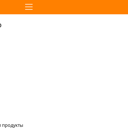
о
и продукты