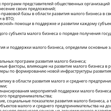
ых программ представителей общественных организаций
несение своих предложений;
правовой базы в области развития малого бизнеса в св
 в ВТО;
есной» помощи в поддержке и развитии каждому субъек
ого субъекта малого бизнеса о порядке получения госу
я и поддержки малого бизнеса, определим основные за
альных программ развития малого бизнеса;
ые факторы, влияющие на развитие малого бизнеса в р
меры по формированию новой инфраструктуры развития
итику в области развития малого и среднего предприни
ями;
инансирования мероприятий поддержки малого бизнеса
ого предпринимательства;
е, социальные показатели развития малого бизнеса, а 
убъектов малого и среднего предпринимательства на до
а основе прогнозов социально-экономического развития