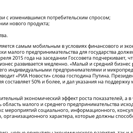
язи с изменившимся потребительским спросом;
нии нового продукта;
ва.
вляется самым мобильным в условиях финансового и эк
ржки малого предпринимательства для государства долже
реля 2015 года на заседании Госсовета подчеркивает, ч
бизнес развивается медленно. «Малый и средний бизнес 
сего индивидуальными предпринимателями и микропре
иводит «РИА Новости» слова господина Путина. Президен
ля составляет 50% и более, и дал указания на поддержку 
ительный экономический эффект роста показателей, а в
 область малого и среднего предпринимательства исхо
кс мероприятий социального, информационного, консул
о, организационного характера, которые должны способ
ились новые ориентиры экономического развития, так и 