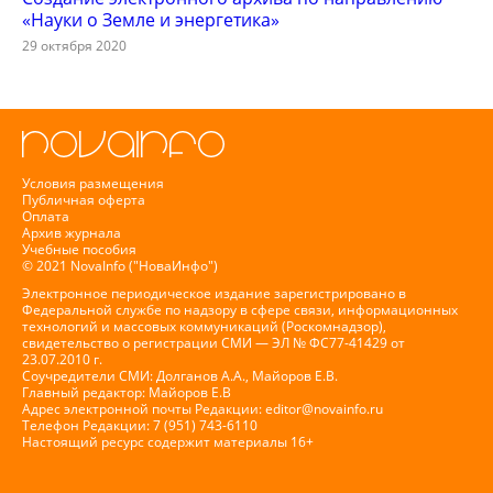
«Науки о Земле и энергетика»
29 октября 2020
Условия размещения
Публичная оферта
Оплата
Архив журнала
Учебные пособия
© 2021 NovaInfo ("НоваИнфо")
Электронное периодическое издание зарегистрировано в
Федеральной службе по надзору в сфере связи, информационных
технологий и массовых коммуникаций (Роскомнадзор),
свидетельство о регистрации СМИ — ЭЛ № ФС77-41429 от
23.07.2010 г.
Соучредители СМИ: Долганов А.А., Майоров Е.В.
Главный редактор: Майоров Е.В
Адрес электронной почты Редакции:
editor@novainfo.ru
Телефон Редакции: 7 (951) 743-6110
Настоящий ресурс содержит материалы 16+