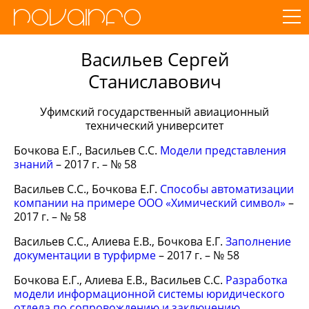
Васильев Сергей
Станиславович
Уфимский государственный авиационный
технический университет
Бочкова Е.Г., Васильев С.С.
Модели представления
знаний
– 2017 г. – № 58
Васильев С.С., Бочкова Е.Г.
Способы автоматизации
компании на примере ООО «Химический символ»
–
2017 г. – № 58
Васильев С.С., Алиева Е.В., Бочкова Е.Г.
Заполнение
документации в турфирме
– 2017 г. – № 58
Бочкова Е.Г., Алиева Е.В., Васильев С.С.
Разработка
модели информационной системы юридического
отдела по сопровождению и заключению