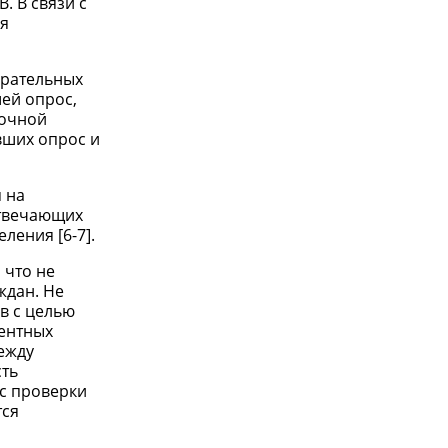
. В связи с
ия
ирательных
ей опрос,
точной
вших опрос и
 на
отвечающих
ления [6-7].
 что не
ждан. Не
в с целью
тентных
ежду
сть
с проверки
тся