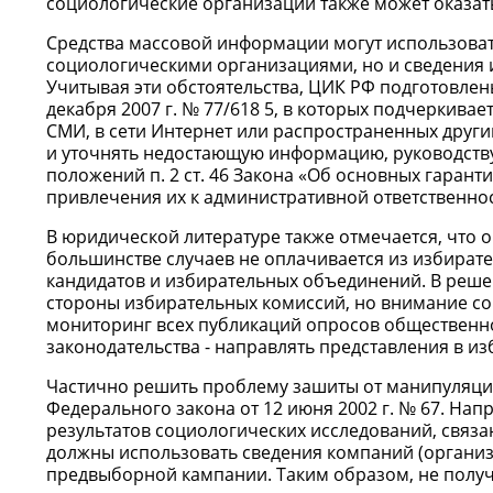
социологические организации также может оказат
Средства массовой информации могут использоват
социологическими организациями, но и сведения и
Учитывая эти обстоятельства, ЦИК РФ подготовле
декабря 2007 г. № 77/618 5, в которых подчеркива
СМИ, в сети Интернет или распространенных друг
и уточнять недостающую информацию, руководствуя
положений п. 2 ст. 46 Закона «Об основных гаран
привлечения их к административной ответственнос
В юридической литературе также отмечается, что
большинстве случаев не оплачивается из избирате
кандидатов и избирательных объединений. В реше
стороны избирательных комиссий, но внимание с
мониторинг всех публикаций опросов общественно
законодательства - направлять представления в и
Частично решить проблему зашиты от манипуляци
Федерального закона от 12 июня 2002 г. № 67. На
результатов социологических исследований, связ
должны использовать сведения компаний (организ
предвыборной кампании. Таким образом, не получ