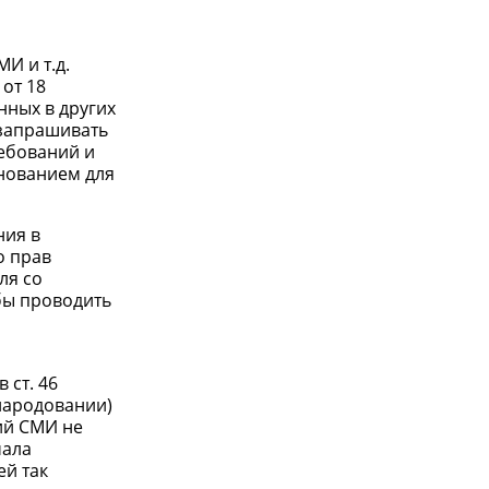
И и т.д.
от 18
нных в других
 запрашивать
ребований и
снованием для
ния в
о прав
ля со
бы проводить
ст. 46
народовании)
ий СМИ не
чала
ей так