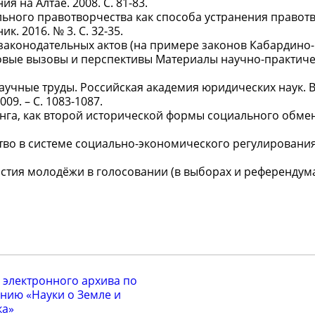
 на Алтае. 2008. С. 81-83.
льного правотворчества как способа устранения правот
. 2016. № 3. С. 32-35.
 законодательных актов (на примере законов Кабардино
 новые вызовы и перспективы Материалы научно-практич
аучные труды. Российская академия юридических наук. Вы
09. – С. 1083-1087.
нга, как второй исторической формы социального обмен
тво в системе социально-экономического регулирования 
стия молодёжи в голосовании (в выборах и референдума
 электронного архива по
нию «Науки о Земле и
ка»