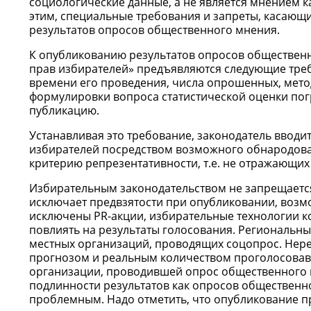
социологические данные, а не является мнением к
этим, специальные требования и запреты, касаю
результатов опросов общественного мнения.
К опубликованию результатов опросов общественн
прав избирателей» предъявляются следующие треб
времени его проведения, числа опрошенных, мето
формулировки вопроса статистической оценки пог
публикацию.
Устанавливая это требование, законодатель вводи
избирателей посредством возможного обнародова
критерию репрезентативности, т.е. не отражающих
Избирательным законодательством не запрещаетс
исключает предвзятости при опубликовании, возм
исключены PR-акции, избирательные технологии к
повлиять на результаты голосования. Региональн
местных организаций, проводящих соцопрос. Нере
прогнозом и реальным количеством проголосовавш
организации, проводившей опрос общественного м
подлинности результатов как опросов общественно
проблемным. Надо отметить, что опубликование п