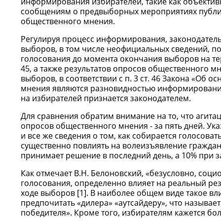
информирования избирателей, такие как объективн
сообщениям о предвыборных мероприятиях публик
общественного мнения.
Регулируя процесс информирования, законодатель 
выборов, в том числе неофициальных сведений, п
голосования до момента окончания выборов на тер
45, а также результатов опросов общественного мн
выборов, в соответствии с п. 3 ст. 46 Закона «Об
мнения являются разновидностью информирования,
на избирателей признается законодателем.
Для сравнения обратим внимание на то, что агита
опросов общественного мнения - за пять дней. У
и все же сведения о том, как собирается голосов
существенно повлиять на волеизъявление граждан
принимает решение в последний день, а 10% при з
Как отмечает В.Н. Белоновский, «безусловно, соц
голосования, определенно влияет на реальный ре
ходе выборов [1]. В наиболее общем виде такое вл
предпочитать «дилера» «аутсайдеру», что называе
победителя». Кроме того, избирателям кажется бо