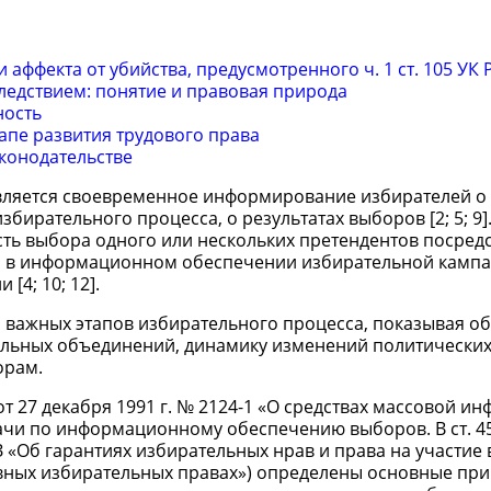
 аффекта от убийства, предусмотренного ч. 1 ст. 105 УК 
ледствием: понятие и правовая природа
ность
апе развития трудового права
конодательстве
вляется своевременное информирование избирателей о
бирательного процесса, о результатах выборов [2; 5; 9]
ь выбора одного или нескольких претендентов посред
 чем в информационном обеспечении избирательной камп
4; 10; 12].
 важных этапов избирательного процесса, показывая о
льных объединений, динамику изменений политических
орам.
 27 декабря 1991 г. № 2124-1 «О средствах массовой и
дачи по информационному обеспечению выборов. В ст. 45
 «Об гарантиях избирательных нрав и права на участие 
овных избирательных правах») определены основные пр