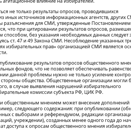
ь агитационное влияние на избирателей.
ься не только результаты опросов, проводившихся
з иных источников информационных агентств, других СМ
ны разъяснения для СМИ, утвержденные Постановлением 
ется, что при цитировании результатов опросов, размеше
им способом, без указания необходимых данных следует
сь ст. 47 и 49 Закона СМИ. Несоблюдение указанных т
тиях избирательных прав» организацией СМИ является о
ти.
 опубликование результатов опросов общественного мне
льных фондов, что не позволяет обеспечивать равенств
нии данной проблемы нужно не только усиление контро
о стороны общества. Общественные организации могли 
го, в случае выявления нарушений избирательного
збирательные комиссии субъекта РФ, ЦИК РФ.
и общественным мнением может внесение дополнений в 
пример, следующего содержания: при опубликовании (об
анных с выборами и референдумом, редакции организац
аций, учреждении), созданных менее одного года до на
ат доступа к опросам общественного мнения избирател