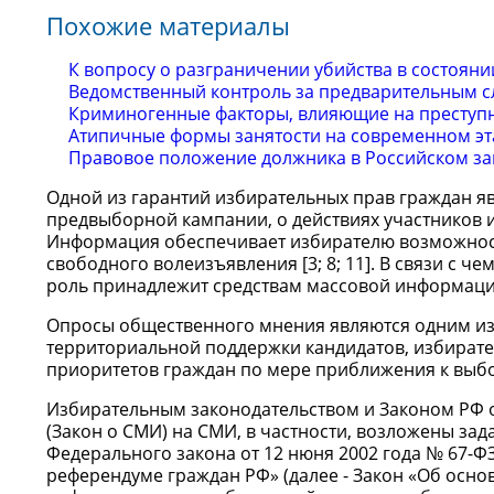
Похожие материалы
К вопросу о разграничении убийства в состоянии
Ведомственный контроль за предварительным с
Криминогенные факторы, влияющие на преступ
Атипичные формы занятости на современном эт
Правовое положение должника в Российском за
Одной из гарантий избирательных прав граждан я
предвыборной кампании, о действиях участников из
Информация обеспечивает избирателю возможност
свободного волеизъявления [3; 8; 11]. В связи с
роль принадлежит средствам массовой информации [
Опросы общественного мнения являются одним из
территориальной поддержки кандидатов, избирате
приоритетов граждан по мере приближения к выб
Избирательным законодательством и Законом РФ от
(Закон о СМИ) на СМИ, в частности, возложены за
Федерального закона от 12 нюня 2002 года № 67-ФЗ
референдуме граждан РФ» (далее - Закон «Об осн