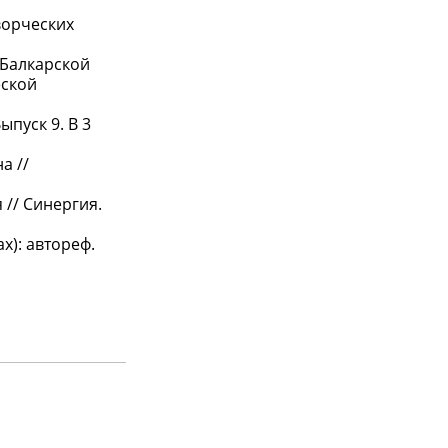
ворческих
-Балкарской
еской
пуск 9. В 3
а //
// Синергия.
х): автореф.