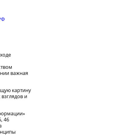
РФ
 ходе
.
ством
ании важная
бщую картину
 взглядов и
нформации»
, 46
в
инципы