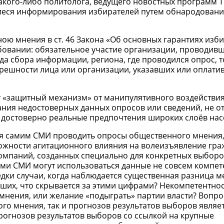
акого-либо политолога, ведущего новостных программ ТВ
щиеся информирования избирателей путем обнародован
ою мнения в ст. 46 Закона «Об основных гарантиях изб
овании: обязательное участие организации, проводивш
да сбора информации, региона, где проводился опрос, 
решности лица или организации, указавших или оплати
т «защитный механизм» от манипулятивного воздействия
ния недостоверных данных опросов или сведений, не 
 достоверно реальные предпочтения широких слоёв насе
я самим СМИ проводить опросы общественного мнения,
ожности агитационного влияния на волеизъявление гра
омпаний, созданных специально для конкретных выборо
ыми СМИ могут использоваться данные не совсем компе
дки случаи, когда наблюдается существенная разница м
их, что скрывается за этими цифрами? Некомпетентно
нения, или желание «подыграть» партии власти? Вопро
го мнения, так и прогнозов результатов выборов являе
рогнозов результатов выборов со ссылкой на крупные