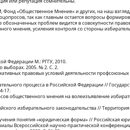
ция или репутация сомнительны.
, Фонд «Общественное Мнение» и других, на наш взгляд
соцопросов, так как главным остается вопросы формиро
е обозначенных проблем видится в совокупности право
ного мнения, усиления контроля со стороны избирател
ой Федерации М.: РГГУ, 2010.
 выборах. 2005. № 2. С. 2.
мативных правовых условий деятельности профсоюзных
ательного процесса в Российской Федерации // Государ
4-17.
сов общественного мнения на волеизъявление избирате
йского избирательного законодательства // Территория 
учения понятия «юридическая форма» // Российская юр
ериалы Всероссийской научно-практической конференци