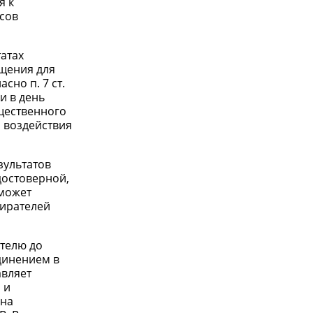
я к
сов
атах
ещения для
но п. 7 ст.
и в день
бщественного
 воздействия
зультатов
достоверной,
 может
бирателей
ателю до
динением в
авляет
 и
 на