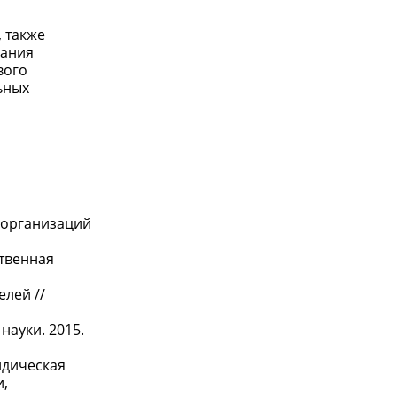
, также
вания
вого
ьных
 организаций
ственная
лей //
науки. 2015.
идическая
и,