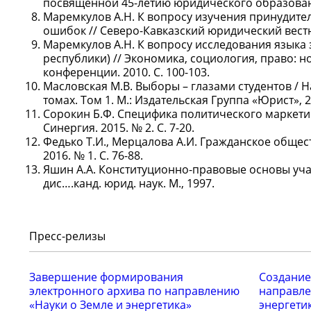
посвященной 45-летию юридического образования
Маремкулов А.Н. К вопросу изучения принудите
ошибок // Северо-Кавказский юридический вестник
Маремкулов А.Н. К вопросу исследования языка
республики) // Экономика, социология, право:
конференции. 2010. С. 100-103.
Масловская М.В. Выборы – глазами студентов / Н
томах. Том 1. М.: Издательская Группа «Юрист», 20
Сорокин Б.Ф. Специфика политического маркети
Синергия. 2015. № 2. С. 7-20.
Федько Т.И., Мерцалова А.И. Гражданское общес
2016. № 1. С. 76-88.
Яшин А.А. Конституционно-правовые основы уча
дис….канд. юрид. наук. М., 1997.
Пресс-релизы
Завершение формирования
Создание
электронного архива по направлению
направле
«Науки о Земле и энергетика»
энергети