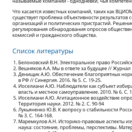
называемые компании - однодневки, чья компетен
Что касается известных компаний, таких как ВЦИОМ
существует проблема объективности результатов 
организаций и политических пристрастий. Решени
регулирования обнародования опросов обществен
комиссий и гражданского общества.
Список литературы
Белоновский В.Н. Электоральное право Российск
Вешняков А.А. Мы в ответе за будущее // Журнал о
Денищик А.Ю. Обеспечение благоприятных нор
в РФ // Синергия. 2016. № 5. С. 19-25.
Иоселиани А.Ю. Наблюдатели как субъект избир
власть и местное самоуправление. 2010. № 6. С. 1
Иоселиани А.Ю. Агитационное воздействие опро
Территория науки. 2012. № 2. С. 90-94
Лукьяненко Ю.В. К вопросу о стабильности Росси
№ 3. С. 164-168.
Маремкулов А.Н. Историко-правовые аспекты из
наука: состояние, проблемы, перспективы. Мат