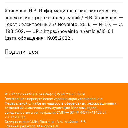
Хрипунов, Н.В. Информационно-лингвистические
аспекты интернет-исследований / Н.В. Хрипунов. —
Текст : электронный // NovaInfo, 2016. — № 57. — С.
498-502. — URL: https://novainfo.ru/article/10164
(дата обращения: 19.05.2022).
Поделиться
© 2022
NovaInfo
(«НоваИнфо»)
ISSN
2308-3689
Электронное периодическое издание зарегистрировано в
Федеральной службе по надзору в сфере связи, информационных
технологий и массовых коммуникаций (Роскомнадзор),
свидетельство о регистрации СМИ — ЭЛ № ФС77-41429 от
23.07.2010 г.
Соучредители СМИ: Долганов А.А., Майоров Е.В.
Главный редактор: Майоров Е.В