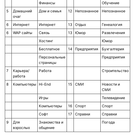
Финансы
Обучение
5
Домашний
Дом и семья
12
Непознанное
Непознанное
очаг
6
Интернет
Интернет
13
Отдых
Генеалогия
6
WAP сайты
Связь
13
Юмор
Развлечения
Хостинг
Юмор
Бесплатное
14
Предприятия
Бухгалтерия
Персональные
Предприятия
страницы
7
Карьера/
Работа
Строительство
работа
8
Компьютеры
Hi-End
15
СМИ
Новости и
СМИ
Игры
Телевидение
Компьютеры
16
Спорт
Спорт
Софт
17
Справки
Справки
9
Для
Знакомства и
Погода
взрослых
общение