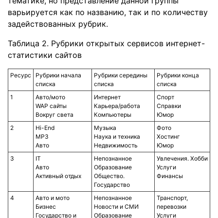
тематике, но представление данной группы
варьируется как по названию, так и по количеству
задействованных рубрик.
Таблица 2. Рубрики открытых сервисов интернет-
статистики сайтов
Ресурс
Рубрики начала
Рубрики середины
Рубрики конца
списка
списка
списка
1
Авто/мото
Интернет
Спорт
WAP сайты
Карьера/работа
Справки
Вокруг света
Компьютеры
Юмор
2
Hi-End
Музыка
Фото
MP3
Наука и техника
Хостинг
Авто
Недвижимость
Юмор
3
IT
Непознанное
Увлечения. Хобби
Авто
Образование
Услуги
Активный отдых
Общество.
Финансы
Государство
4
Авто и мото
Непознанное
Транспорт,
Бизнес
Новости и СМИ
перевозки
Государство и
Образование
Услуги