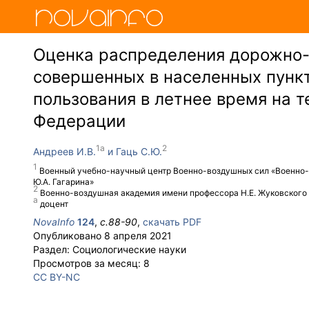
Оценка распределения дорожно-
совершенных в населенных пункт
пользования в летнее время на 
Федерации
Андреев И.В.
Гаць С.Ю.
Военный учебно-научный центр Военно-воздушных сил «Военно-
Ю.А. Гагарина»
Военно-воздушная академия имени профессора Н.Е. Жуковского 
доцент
NovaInfo
124
,
с.
88-90
,
скачать PDF
Опубликовано
8 апреля 2021
Раздел:
Социологические науки
Просмотров за месяц:
8
CC BY-NC