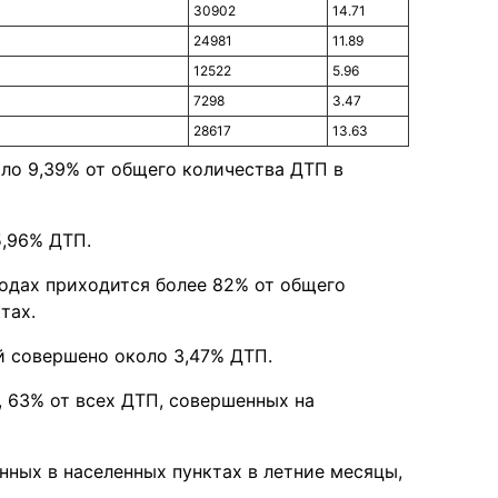
30902
14.71
24981
11.89
12522
5.96
7298
3.47
28617
13.63
ло 9,39% от общего количества ДТП в
5,96% ДТП.
одах приходится более 82% от общего
тах.
й совершено около 3,47% ДТП.
, 63% от всех ДТП, совершенных на
ных в населенных пунктах в летние месяцы,