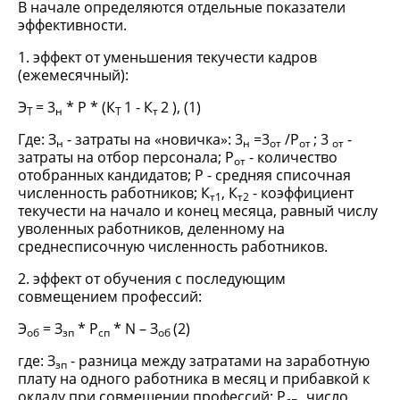
В начале определяются отдельные показатели
эффективности.
1. эффект от уменьшения текучести кадров
(ежемесячный):
Э
= 3
* Р * (К
1 - К
2 ), (1)
Т
н
Т
т
Где: З
- затраты на «новичка»: 3
=3
/Р
; 3
-
н
н
от
от
о
т
затраты на отбор персонала; Р
- количество
от
отобранных кандидатов; Р - средняя списочная
численность работников; К
, К
- коэффициент
т1
т2
текучести на начало и конец месяца, равный числу
уволенных работников, деленному на
среднесписочную численность работников.
2. эффект от обучения с последующим
совмещением профессий:
Э
= З
* Р
* N – З
(2)
об
зп
сп
об
где: З
- разница между затратами на заработную
зп
плату на одного работника в месяц и прибавкой к
окладу при совмещении профессий; Р
число