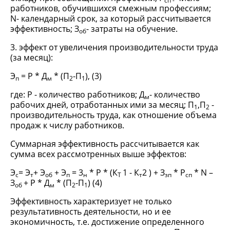
сп -
работников, обучившихся смежным профессиям;
N- календарный срок, за который рассчитывается
эффективность; З
- затраты на обучение.
об
3. эффект от увеличения производительности труда
(за месяц):
Э
= Р * Д
* (П
-П
), (3)
п
м
2
1
где: Р - количество работников; Д
- количество
м
рабочих дней, отработанных ими за месяц; П
,П
-
1
2
производительность труда, как отношение объема
продаж к числу работников.
Суммарная эффективность рассчитывается как
сумма всех рассмотренных выше эффектов:
Э
= Э
+ Э
+ Э
= 3
* Р * (К
1 - К
2 ) + З
* Р
* N –
с
т
об
п
н
Т
т
зп
сп
З
+ Р * Д
* (П
-П
) (4)
об
м
2
1
Эффективность характеризует не только
результативность деятельности, но и ее
экономичность, т.е. достижение определенного