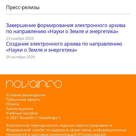
Пресс-релизы
Завершение формирования электронного архива
по направлению «Науки о Земле и энергетика»
23 ноября 2020
Создание электронного архива по направлению
«Науки о Земле и энергетика»
29 октября 2020
Условия размещения
Публичная оферта
Оплата
Архив журнала
Учебные пособия
© 2021 NovaInfo ("НоваИнфо")
Электронное периодическое издание зарегистрировано в
Федеральной службе по надзору в сфере связи, информационных
технологий и массовых коммуникаций (Роскомнадзор),