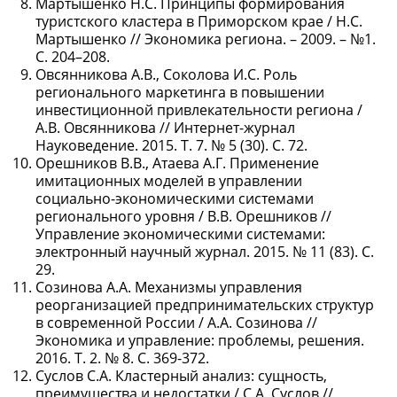
Мартышенко Н.С. Принципы формирования
туристского кластера в Приморском крае / Н.С.
Мартышенко // Экономика региона. – 2009. – №1.
С. 204–208.
Овсянникова А.В., Соколова И.С. Роль
регионального маркетинга в повышении
инвестиционной привлекательности региона /
А.В. Овсянникова // Интернет-журнал
Науковедение. 2015. Т. 7. № 5 (30). С. 72.
Орешников В.В., Атаева А.Г. Применение
имитационных моделей в управлении
социально-экономическими системами
регионального уровня / В.В. Орешников //
Управление экономическими системами:
электронный научный журнал. 2015. № 11 (83). С.
29.
Созинова А.А. Механизмы управления
реорганизацией предпринимательских структур
в современной России / А.А. Созинова //
Экономика и управление: проблемы, решения.
2016. Т. 2. № 8. С. 369-372.
Суслов С.А. Кластерный анализ: сущность,
преимущества и недостатки / С.А. Суслов //